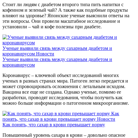
Стоит ли людям с диабетом второго типа пить напитки с
кофеином и зеленый чай? А также как подобные продукты
влияют на здоровье? Японские ученые выяснили ответы на
эти вопросы. Они провели масштабное исследование и
установили – чай и кофе полезны при диабете.
Ученые выявили связь между сахарным диабетом и
коронавирусом
Новости
Ученые выявили связь между сахарным диабетом и
коронавирусом
Коронавирус – ключевой объект исследований многих
ученых в разных странах мира. Патоген легко передается и
может спровоцировать осложнения с летальным исходом.
Вакцина все еще не создана. Однако ученые, помимо ее
разработки, проводят исследования, чтобы получить как
можно больше информации о патогенном микроорганизме.
Как
понять, что сахар в крови превышает норму
Новости
Как понять, что сахар в крови превышает норму
Повышенный уровень сахара в крови – довольно опасное