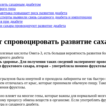
болеть сахарным диабетом
рого типа
завтрака повышает риск развития диабета
сперты выявили связь сахарного диабета и импотенции
я при диабете
и сахара провоцируют развитие диабета
 спровоцировать развитие сах
олезные кислоты Омега-3, есть большая вероятность развития б
здоровье. Для получения таких сведений эксперимент прово
 фруктового сахара, вторая – употребляла помимо фруктозы 
 грызунов была инертной и проходила лабиринты не так быстро 
чем отличалась от крыс, которые принимали обычную пищу. Такой
ления фруктозы.
вно влияет на многие гены, которые важны для нормальной мозг
ому процессу обмена веществ в организме. Если употреблять фр
ра и сахарного диабета.