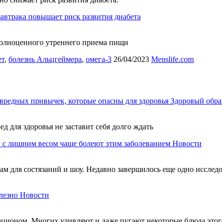
завтрака повышает риск развития диабета
полноценного утреннего приема пищи
ет
,
болезнь Альцгеймера
,
омега-3
26/04/2023
Menslife.com
вредных привычек, которые опасны для здоровья
Здоровый обра
ед для здоровья не заставит себя долго ждать
 с лишним весом чаще болеют этим заболеванием
Новости
м для состязаний и шоу. Недавно завершилось еще одно исследов
лезно
Новости
ационом. Многих удивляют и даже пугают некоторые блюда этого