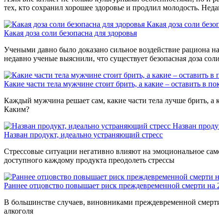
тех, кто сохранил хорошее здоровье и продлил молодость. Нед
Какая доза соли безо
Какая доза соли безопасна для здоровья
Учеными давно было доказано сильное воздействие рациона на 
недавно ученые выяснили, что существует безопасная доза сол
Какие части тела мужчине стоит брить, а какие – оставить в по
Каждый мужчина решает сам, какие части тела лучше брить, а к
Каким?
Назван проду
Назван продукт, идеально устраняющий стресс
Стрессовые ситуации негативно влияют на эмоциональное само
доступного каждому продукта преодолеть стрессы
Раннее отцовство повышает риск преждевременной смерти на
В большинстве случаев, виновниками преждевременной смерти 
алкоголя