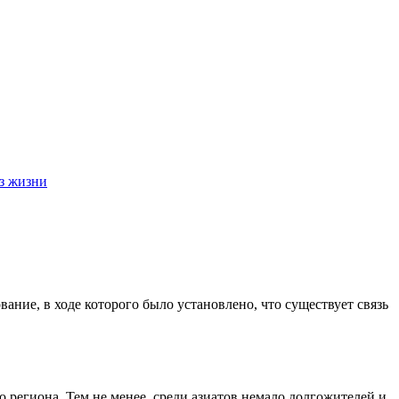
з жизни
ание, в ходе которого было установлено, что существует связь
 региона. Тем не менее, среди азиатов немало долгожителей и