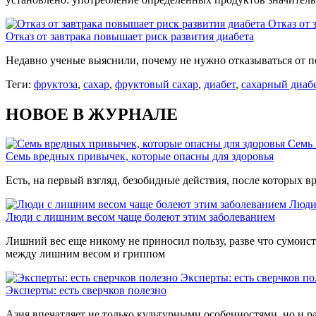
Отказ от 
Отказ от завтрака повышает риск развития диабета
Недавно ученые выяснили, почему не нужно отказываться от 
Теги:
фруктоза
,
сахар
,
фруктовый сахар
,
диабет
,
сахарный диаб
НОВОЕ В ЖУРНАЛЕ
Семь 
Семь вредных привычек, которые опасны для здоровья
Есть, на первый взгляд, безобидные действия, после которых вр
Люди
Люди с лишним весом чаще болеют этим заболеванием
Лишний вес еще никому не приносил пользу, разве что сумоиста
между лишним весом и гриппом
Эксперты: есть сверчков по
Эксперты: есть сверчков полезно
Азия впечатляет не только культурными особенностями, но и р