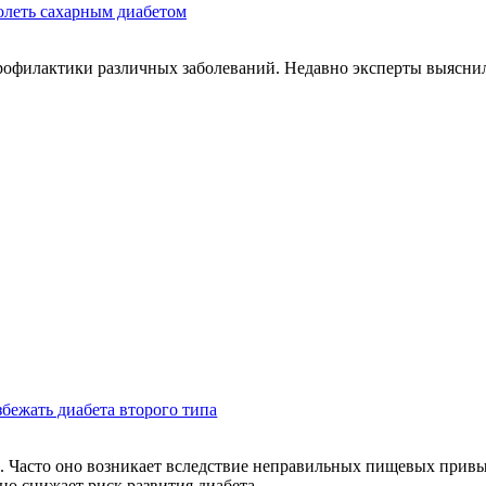
болеть сахарным диабетом
профилактики различных заболеваний. Недавно эксперты выяснил
збежать диабета второго типа
ие. Часто оно возникает вследствие неправильных пищевых пр
но снижает риск развития диабета.