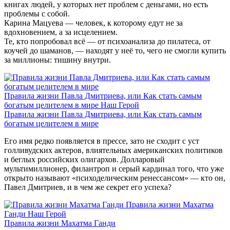
книгах людей, у которых нет проблем с деньгами, но есть
проблемы с собой.
Карина Мацуева — человек, к которому едут не за
вдохновением, а за исцелением.
Те, кто попробовал всё — от психоанализа до пилатеса, от
коучей до шаманов, — находят у неё то, чего не смогли купить
за миллионы: тишину внутри.
Правила жизни Павла Дмитриева, или Как стать самым
богатым целителем в мире
Наш Герой
Правила жизни Павла Дмитриева, или Как стать самым
богатым целителем в мире
Его имя редко появляется в прессе, зато не сходит с уст
голливудских актеров, влиятельных американских политиков
и беглых российских олигархов. Долларовый
мультимиллионер, филантроп и серый кардинал того, что уже
открыто называют «психоделическим ренессансом» — кто он,
Павел Дмитриев, и в чем же секрет его успеха?
Правила жизни Махатма
Ганди
Наш Герой
Правила жизни Махатма Ганди