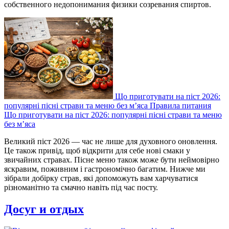
собственного недопонимания физики созревания спиртов.
Що приготувати на піст 2026:
популярні пісні страви та меню без м’яса
Правила питания
Що приготувати на піст 2026: популярні пісні страви та меню
без м’яса
Великий піст 2026 — час не лише для духовного оновлення.
Це також привід, щоб відкрити для себе нові смаки у
звичайних стравах. Пісне меню також може бути неймовірно
яскравим, поживним і гастрономічно багатим. Нижче ми
зібрали добірку страв, які допоможуть вам харчуватися
різноманітно та смачно навіть під час посту.
Досуг и отдых