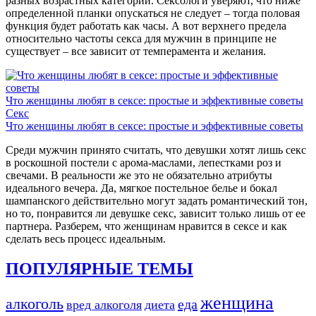
разных возрастных категорий. Сексологи уверяют, что ниже
определенной планки опускаться не следует – тогда половая
функция будет работать как часы. А вот верхнего предела
относительно частоты секса для мужчин в принципе не
существует – все зависит от темперамента и желания.
Что женщины любят в сексе: простые и эффективные советы
Секс
Что женщины любят в сексе: простые и эффективные советы
Среди мужчин принято считать, что девушки хотят лишь секс
в роскошной постели с арома-маслами, лепестками роз и
свечами. В реальности же это не обязательно атрибуты
идеального вечера. Да, мягкое постельное белье и бокал
шампанского действительно могут задать романтический тон,
но то, понравится ли девушке секс, зависит только лишь от ее
партнера. Разберем, что женщинам нравится в сексе и как
сделать весь процесс идеальным.
ПОПУЛЯРНЫЕ ТЕМЫ
женщина
алкоголь
еда
вред алкоголя
диета