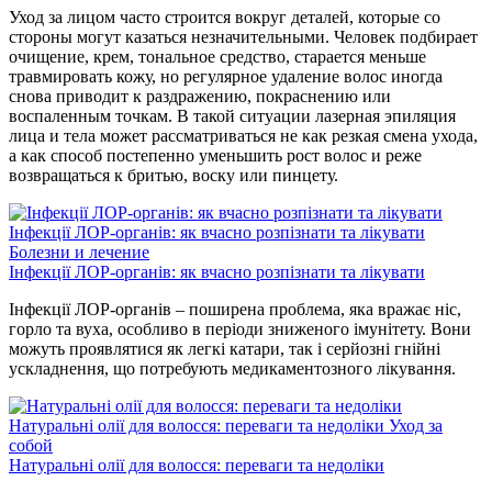
Уход за лицом часто строится вокруг деталей, которые со
стороны могут казаться незначительными. Человек подбирает
очищение, крем, тональное средство, старается меньше
травмировать кожу, но регулярное удаление волос иногда
снова приводит к раздражению, покраснению или
воспаленным точкам. В такой ситуации лазерная эпиляция
лица и тела может рассматриваться не как резкая смена ухода,
а как способ постепенно уменьшить рост волос и реже
возвращаться к бритью, воску или пинцету.
Інфекції ЛОР-органів: як вчасно розпізнати та лікувати
Болезни и лечение
Інфекції ЛОР-органів: як вчасно розпізнати та лікувати
Інфекції ЛОР-органів – поширена проблема, яка вражає ніс,
горло та вуха, особливо в періоди зниженого імунітету. Вони
можуть проявлятися як легкі катари, так і серйозні гнійні
ускладнення, що потребують медикаментозного лікування.
Натуральні олії для волосся: переваги та недоліки
Уход за
собой
Натуральні олії для волосся: переваги та недоліки