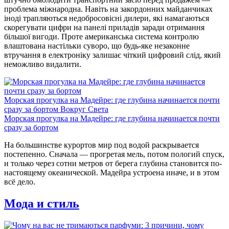
проблема міжнародна. Навіть на закордонних майданчиках
іноді трапляються недобросовісні дилери, які намагаються
скорегувати цифри на панелі приладів заради отримання
більшої вигоди. Проте американська система контролю
влаштована настільки суворо, що будь-яке незаконне
втручання в електроніку залишає чіткий цифровий слід, який
неможливо видалити.
Морская прогулка на Мадейре: где глубина начинается почти
сразу за бортом
Вокруг Света
Морская прогулка на Мадейре: где глубина начинается почти
сразу за бортом
На большинстве курортов мир под водой раскрывается
постепенно. Сначала — прогретая мель, потом пологий спуск,
и только через сотни метров от берега глубина становится по-
настоящему океанической. Мадейра устроена иначе, и в этом
всё дело.
Мода и стиль