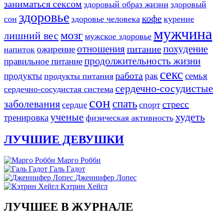
заниматься сексом
здоровый образ жизни
здоровый
здоровье
кофе
сон
здоровье человека
курение
мужчина
мозг
лишний вес
мужское здоровье
отношения
похудение
питание
ожирение
напиток
продолжительность жизни
правильное питание
секс
работа
продукты
рак
семья
продукты питания
сердечно-сосудистые
сердечно-сосудистая система
сон
заболевания
спать
стресс
сердце
спорт
ученые
худеть
тренировка
физическая активность
ЛУЧШИЕ ДЕВУШКИ
Марго Робби
Галь Гадот
Дженнифер Лопес
Кэтрин Хейгл
ЛУЧШЕЕ В ЖУРНАЛЕ