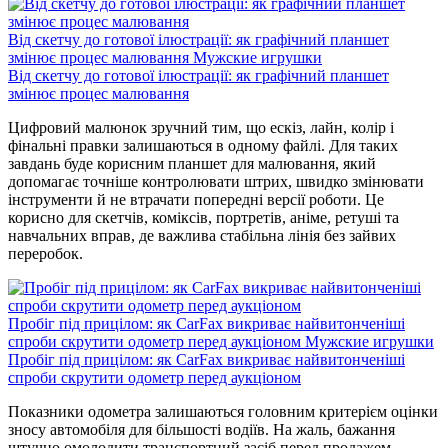
Від скетчу до готової ілюстрації: як графічний планшет
змінює процес малювання
Мужские игрушки
Від скетчу до готової ілюстрації: як графічний планшет
змінює процес малювання
Цифровий малюнок зручний тим, що ескіз, лайн, колір і
фінальні правки залишаються в одному файлі. Для таких
завдань буде корисним планшет для малювання, який
допомагає точніше контролювати штрих, швидко змінювати
інструменти й не втрачати попередні версії роботи. Це
корисно для скетчів, коміксів, портретів, аніме, ретуші та
навчальних вправ, де важлива стабільна лінія без зайвих
переробок.
Пробіг під прицілом: як CarFax викриває найвитонченіші
спроби скрутити одометр перед аукціоном
Мужские игрушки
Пробіг під прицілом: як CarFax викриває найвитонченіші
спроби скрутити одометр перед аукціоном
Показники одометра залишаються головним критерієм оцінки
зносу автомобіля для більшості водіїв. На жаль, бажання
штучно омолодити транспортний засіб перед продажем —