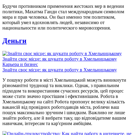
Будучи противником применения жестоких мер в ведении
политики, Махатма Ганди стал международным символом
мира и прав человека. Он был именно тем политиком,
который умел вдохновлять людей, независимо от
национальности или политического мировоззрения.
Деньги
Знайти своє місце: як шукати роботу в Хмельницькому
Карьера и бизнес
Знайти своє місце: як шукати роботу в Хмельницькому
У пошуку роботи в місті Хмельницький можуть виникнути
різноманітні труднощі та виклики. Однак, з правильним
підходом та використанням сучасних ресурсів, цей процес
може стати значно простішим і ефективнішим. Робота в
Хмельницькому на сайті Робота пропонує велику кількість
вакансій від провідних роботодавців міста, роблячи ваш
пошук максимально зручним і швидким. Важливо не лише
знайти роботу, але й вибрати таку, що відповідатиме вашим
навичкам, інтересам та кар'єрним амбіціям.