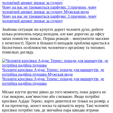
Чому на вас не тримаються парфуми: 3 причини, чому
чоловічий аромат зникає за годину
Мужская мода
Чому на вас не тримаються парфуми: 3 причини, чому
чоловічий аромат зникає за годину
Знайома ситуація: ви купуєте дорогі чоловічі духи, робите
кілька розпилень перед виходом, але вже дорогою до офісу
запах повністю зникає. Перша реакція – звинуватити магазин
у нечесності. Проте в більшості випадків проблема криється в
біологічних особливостях чоловічого організму та типових
помилках догляду.
Чоловічі кросівки Адідас Терекс: поради для маршрутів, де
потрібна надійна підошва
Мужская мода
Чоловічі кросівки Адідас Терекс: поради для маршрутів, де
потрібна надійна підошва
Міське взуття зручне рівно до того моменту, поки дорога не
стає мокрою, кам’янистою або слизькою. Якщо потрібні
кросівки Адідас Терекс, варто дивитися не тільки на розмір, а
й на протектор, захист носка та щільність верху. Такі чоловічі
кросівки потрібні там, де звичайна пара швидко втрачає