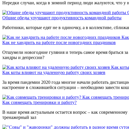
Нередки случаи, когда в зимний период люди жалуются, что у
Общие обеды улучшают продуктивность командной работы
Работники, которые едят не в одиночку, а в коллективе, сближ
Как
Как не хандрить на работе после новогодних праздников
Отшумели новогодние гуляния и теперь самое время браться за 
хандры и депрессии?
Как коты
Как коты влияют на удаленную работу своих хозяев
За время пандемии 2020 года многие начали работать дистанци
настроение в сложившейся ситуации – необходимо завести кош
Как совмещать трениро
Как совмещать тренировки и работу?
В наше время актуальным остается вопрос – как современному 
тренажерный зал