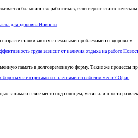
держивается большинство работников, если верить статистическ
асна для здоровья
Новости
ем возрасте сталкиваются с немалыми проблемами со здоровьем
ффективность труда зависит от наличия отдыха на работе
Новос
еменную память в долговременную форму. Такие же процессы про
к бороться с интригами и сплетнями на рабочем месте?
Офис
ощью занимают свое место под солнцем, мстят или просто развле