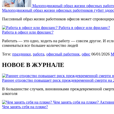
Малоподвижный образ жизни офисных работн
Малоподвижный образ жизни офисных работников губит здор
Пассивный образ жизни работников офисов может спровоциров
Работа в офисе или фриланс?
Работа в офисе или фриланс?
Работать — это одно, ходить на работу — совсем другое. И ес
сомневаться все большее количество людей
Теги:
праздники
,
работа
,
офисный работник
,
офис
06/01/2026
M
НОВОЕ В ЖУРНАЛЕ
Раннее отцовство повышает риск преждевременной смерти на
В большинстве случаев, виновниками преждевременной смерти 
алкоголя
Чем занять себя на пляже?
Активн
Чем занять себя на пляже?