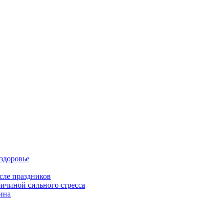
здоровье
сле праздников
ричиной сильного стресса
ина