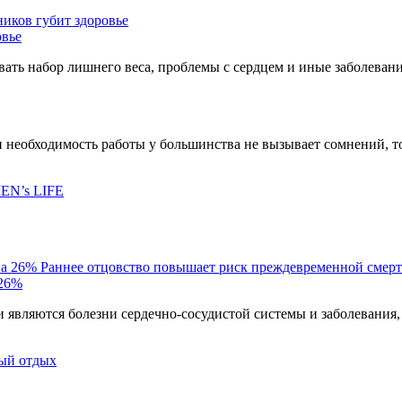
иков губит здоровье
овье
ать набор лишнего веса, проблемы с сердцем и иные заболеван
ли необходимость работы у большинства не вызывает сомнений, т
EN’s LIFE
Раннее отцовство повышает риск преждевременной смерт
 26%
являются болезни сердечно-сосудистой системы и заболевания,
ый отдых