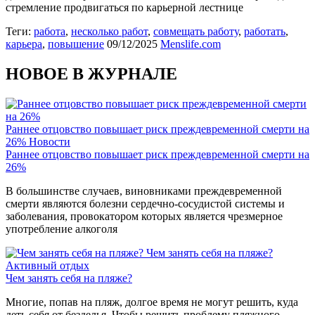
стремление продвигаться по карьерной лестнице
Теги:
работа
,
несколько работ
,
совмещать работу
,
работать
,
карьера
,
повышение
09/12/2025
Menslife.com
НОВОЕ В ЖУРНАЛЕ
Раннее отцовство повышает риск преждевременной смерти на
26%
Новости
Раннее отцовство повышает риск преждевременной смерти на
26%
В большинстве случаев, виновниками преждевременной
смерти являются болезни сердечно-сосудистой системы и
заболевания, провокатором которых является чрезмерное
употребление алкоголя
Чем занять себя на пляже?
Активный отдых
Чем занять себя на пляже?
Многие, попав на пляж, долгое время не могут решить, куда
деть себя от безделья. Чтобы решить проблему пляжного