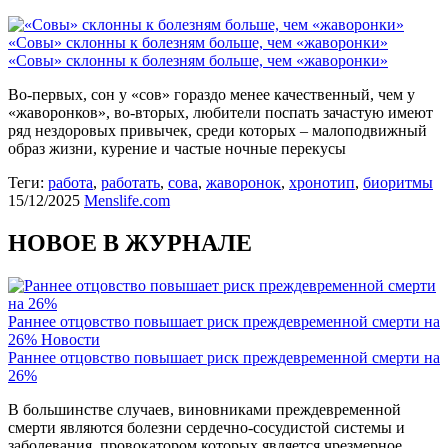
«Совы» склонны к болезням больше, чем «жаворонки»
«Совы» склонны к болезням больше, чем «жаворонки»
Во-первых, сон у «сов» гораздо менее качественный, чем у
«жаворонков», во-вторых, любители поспать зачастую имеют
ряд нездоровых привычек, среди которых – малоподвижный
образ жизни, курение и частые ночные перекусы
Теги:
работа
,
работать
,
сова
,
жаворонок
,
хронотип
,
биоритмы
15/12/2025
Menslife.com
НОВОЕ В ЖУРНАЛЕ
Раннее отцовство повышает риск преждевременной смерти на
26%
Новости
Раннее отцовство повышает риск преждевременной смерти на
26%
В большинстве случаев, виновниками преждевременной
смерти являются болезни сердечно-сосудистой системы и
заболевания, провокатором которых является чрезмерное