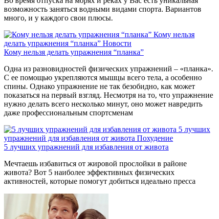
Во время отпуска на морях и реках у Вас есть уникальная
возможность заняться водными видами спорта. Вариантов
много, и у каждого свои плюсы.
Кому нельзя
делать упражнения “планка”
Новости
Кому нельзя делать упражнения “планка”
Одна из разновидностей физических упражнений – «планка».
С ее помощью укрепляются мышцы всего тела, а особенно
спины. Однако упражнение не так безобидно, как может
показаться на первый взгляд. Несмотря на то, что упражнение
нужно делать всего несколько минут, оно может навредить
даже профессиональным спортсменам
5 лучших
упражнений для избавления от живота
Похудение
5 лучших упражнений для избавления от живота
Мечтаешь избавиться от жировой прослойки в районе
живота? Вот 5 наиболее эффективных физических
активностей, которые помогут добиться идеально пресса