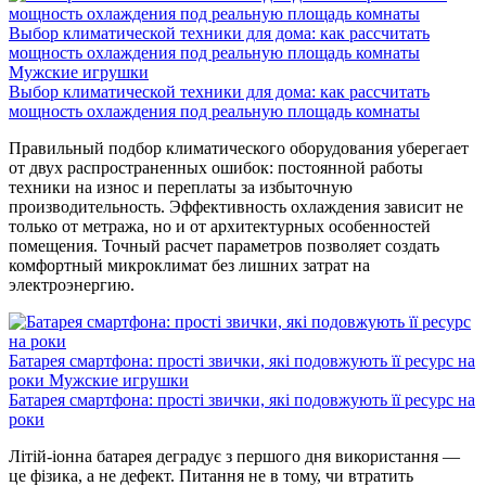
Выбор климатической техники для дома: как рассчитать
мощность охлаждения под реальную площадь комнаты
Мужские игрушки
Выбор климатической техники для дома: как рассчитать
мощность охлаждения под реальную площадь комнаты
Правильный подбор климатического оборудования уберегает
от двух распространенных ошибок: постоянной работы
техники на износ и переплаты за избыточную
производительность. Эффективность охлаждения зависит не
только от метража, но и от архитектурных особенностей
помещения. Точный расчет параметров позволяет создать
комфортный микроклимат без лишних затрат на
электроэнергию.
Батарея смартфона: прості звички, які подовжують її ресурс на
роки
Мужские игрушки
Батарея смартфона: прості звички, які подовжують її ресурс на
роки
Літій-іонна батарея деградує з першого дня використання —
це фізика, а не дефект. Питання не в тому, чи втратить