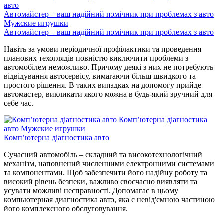
Автомайстер – ваш надійний помічник при проблемах з авто
Мужские игрушки
Автомайстер – ваш надійний помічник при проблемах з авто
Навіть за умови періодичної профілактики та проведення
планових техоглядів повністю виключити проблеми з
автомобілем неможливо. Причому деякі з них не потребують
відвідування автосервісу, вимагаючи більш швидкого та
простого рішення. В таких випадках на допомогу прийде
автомастер, викликати якого можна в будь-який зручний для
себе час.
Комп’ютерна діагностика
авто
Мужские игрушки
Комп’ютерна діагностика авто
Сучасний автомобіль – складний та високотехнологічний
механізм, наповнений численними електронними системами
та компонентами. Щоб забезпечити його надійну роботу та
високий рівень безпеки, важливо своєчасно виявляти та
усувати можливі несправності. Допомагає в цьому
компьютерная диагностика авто, яка є невід'ємною частиною
його комплексного обслуговування.