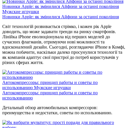
Новинки Apple: як змінилися Айфони за останні покоління
Мужские игрушки
Новинки Apple: як змінилися Айфони за останні покоління
Світ технологій розвивається стрімко, і кожен рік Apple
доводить, що може задавати тренди на ринку смартфонів.
Лінійка iPhone еволюціонувала від перших моделей до
сучасних флагманів, отримуючи нові можливості та
вдосконалений дизайн. Сьогодні, розглядаючи iPhone в Комфі,
можна побачити, наскільки далеко просунулися технології та
як компанія адаптує свої пристрої до потреб користувачів у
різних сферах життя.
Автокомпрессоры: принцип работы и советы по
использованию
Мужские игрушки
Автокомпрессоры: принцип работы и советы по
использованию
Детальный обзор автомобильных компрессоров:
преимущества и недостатки, советы по использованию.