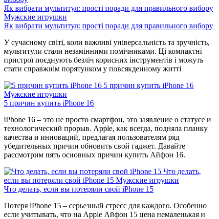
Як вибрати мультитул: прості поради для правильного вибору
Мужские игрушки
Як вибрати мультитул: прості поради для правильного вибору
У сучасному світі, коли важливі універсальність та зручність,
мультитули стали незамінними помічниками. Ці компактні
пристрої поєднують безліч корисних інструментів і можуть
стати справжнім порятунком у повсякденному житті
5 причин купить iPhone 16
Мужские игрушки
5 причин купить iPhone 16
iPhone 16 – это не просто смартфон, это заявление о статусе и
технологический прорыв. Apple, как всегда, подняла планку
качества и инноваций, предлагая пользователям ряд
убедительных причин обновить свой гаджет. Давайте
рассмотрим пять основных причин купить Айфон 16.
Что делать,
если вы потеряли свой iPhone 15
Мужские игрушки
Что делать, если вы потеряли свой iPhone 15
Потеря iPhone 15 – серьезный стресс для каждого. Особенно
если учитывать, что на Apple Айфон 15 цена немаленькая и