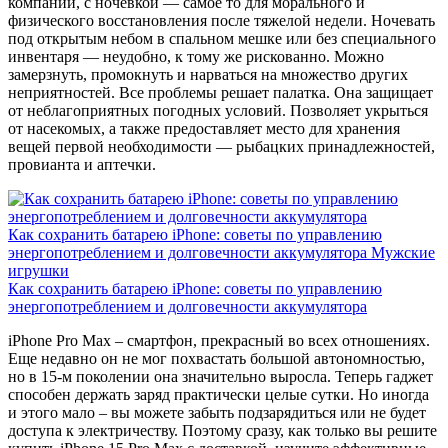
компании, с ночевкой — самое то для морального и
физического восстановления после тяжелой недели. Ночевать
под открытым небом в спальном мешке или без специального
инвентаря — неудобно, к тому же рискованно. Можно
замерзнуть, промокнуть и нарваться на множество других
неприятностей. Все проблемы решает палатка. Она защищает
от неблагоприятных погодных условий. Позволяет укрыться
от насекомых, а также предоставляет место для хранения
вещей первой необходимости — рыбацких принадлежностей,
провианта и аптечки.
Как сохранить батарею iPhone: советы по управлению
энергопотреблением и долговечности аккумулятора
Мужские
игрушки
Как сохранить батарею iPhone: советы по управлению
энергопотреблением и долговечности аккумулятора
iPhone Pro Max – смартфон, прекрасный во всех отношениях.
Еще недавно он не мог похвастать большой автономностью,
но в 15-м поколении она значительно выросла. Теперь гаджет
способен держать заряд практически целые сутки. Но иногда
и этого мало – вы можете забыть подзарядиться или не будет
доступа к электричеству. Поэтому сразу, как только вы решите