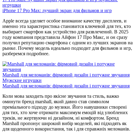
игрушки
iPhone 17 Pro Max: лучший экран для фильмов и игр
Apple всегда уделяет особое внимание качеству дисплеев, и
именно эта характеристика становится ключевой для тех, кто
выбирает смартфон как устройство для развлечений. В 2025
году компания представила Айфон 17 Про Макс, и он сразу
получил репутацию смартфона с одним из лучших экранов на
рынке. Почему модель идеально подходит для фильмов и игр,
разберемся подробнее.
Marshall для меломанів: фірмовий дизайн і потужне звучання
Мужские игрушки
Marshall для меломанів: фірмовий дизайн і потужне звучання
Коли мова заходить про якісне звучання та стиль, важко
оминути бренд marshall, який давно став символом
преміального підходу до музики. Його навушники створені
для тих, хто хоче отримати максимум емоцій від улюблених
треків, не жертвуючи ні дизайном, ні комфортом. Бренд
Marshall пропонує широкий вибір моделей, які підходять як
для щоденного використання, так і для справжніх меломанів.