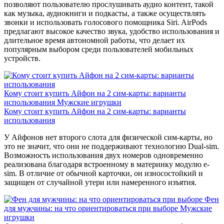
позволяют пользователю прослушивать аудио контент, такой
как музыка, аудиокниги и подкасты, а также осуществлять
звонки и использовать голосового помощника Siri. AirPods
предлагают высокое качество звука, удобство использования и
длительное время автономной работы, что делает их
популярным выбором среди пользователей мобильных
устройств.
Кому стоит купить Айфон на 2 сим-карты: варианты
использования
Мужские игрушки
Кому стоит купить Айфон на 2 сим-карты: варианты
использования
У Айфонов нет второго слота для физической сим-карты, но
это не значит, что они не поддерживают технологию Dual-sim.
Возможность использования двух номеров одновременно
реализована благодаря встроенному в материнку модулю e-
sim. В отличие от обычной карточки, он износостойкий и
защищен от случайной утери или намеренного изъятия.
Фен
для мужчины: на что ориентироваться при выборе
Мужские
игрушки