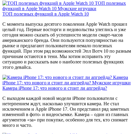
ТОП полезных
функций в Apple Watch 10
Мужские игрушки
ТОП полезных функций в Apple Watch 10
С момента выпуска десятого поколения Apple Watch прошел
целый год. Первые восторги и недовольства улеглись и уже
сегодня можно сказать об успешности модели смарт-часов
американского бренда. Они пользуются популярностью на
рынке и предлагают пользователям немало полезных
функций. При этом ряд возможностей Эпл Вотч 10 по разным
причинам остаются в тени. Мы хотим исправить эту
ситуацию и рассказать вам о наиболее полезных функциях
этого девайса.
Камера
iPhone 17: что нового и стоит ли апгрейда?
Мужские игрушки
Камера iPhone 17: что нового и стоит ли апгрейда?
С выходом каждой новой модели iPhone пользователи с
нетерпением ждут, насколько улучшится камера. Не стал
исключением и Apple iPhone 17. Он представил ряд заметных
изменений в фото- и видеосъемке. Камера – один из главных
аргументов «за» при покупке, особенно для тех, кто снимает
много и часто.