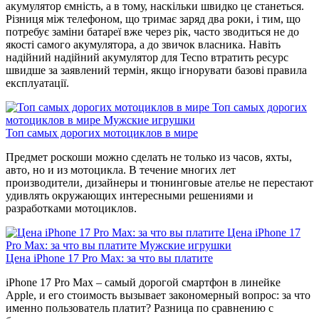
акумулятор ємність, а в тому, наскільки швидко це станеться.
Різниця між телефоном, що тримає заряд два роки, і тим, що
потребує заміни батареї вже через рік, часто зводиться не до
якості самого акумулятора, а до звичок власника. Навіть
надійний надійний акумулятор для Tecno втратить ресурс
швидше за заявлений термін, якщо ігнорувати базові правила
експлуатації.
Топ самых дорогих
мотоциклов в мире
Мужские игрушки
Топ самых дорогих мотоциклов в мире
Предмет роскоши можно сделать не только из часов, яхты,
авто, но и из мотоцикла. В течение многих лет
производители, дизайнеры и тюнинговые ателье не перестают
удивлять окружающих интересными решениями и
разработками мотоциклов.
Цена iPhone 17
Pro Max: за что вы платите
Мужские игрушки
Цена iPhone 17 Pro Max: за что вы платите
iPhone 17 Pro Max – самый дорогой смартфон в линейке
Apple, и его стоимость вызывает закономерный вопрос: за что
именно пользователь платит? Разница по сравнению с