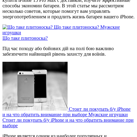
купить iPhone 15 Pro Max с доставкой, изучите эффективные
способы экономии батареи. В этой статье мы рассмотрим
несколько советов, которые помогут вам управлять
энергопотреблением и продлить жизнь батареи вашего iPhone.
Що таке плитоноска?
Мужские
игрушки
Що таке плитоноска?
Під час походу або бойових дій на полі бою важливо
забезпечити найвищий рівень захисту для воїнів.
Стоит ли покупать б/у iPhone
и на что обратить внимание при выборе
Мужские игрушки
Стоит ли покупать б/у iPhone и на что обратить внимание при
выборе
iPhone является одним из наиболее популярных и