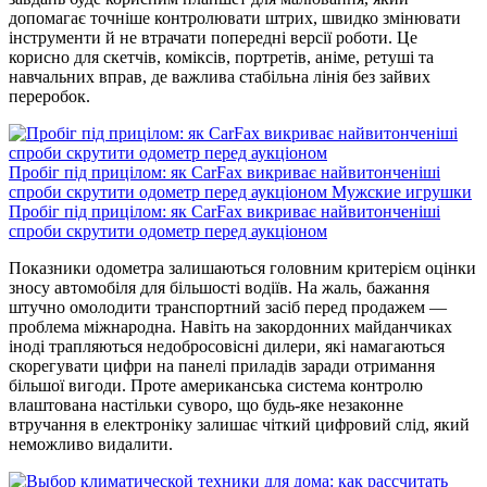
допомагає точніше контролювати штрих, швидко змінювати
інструменти й не втрачати попередні версії роботи. Це
корисно для скетчів, коміксів, портретів, аніме, ретуші та
навчальних вправ, де важлива стабільна лінія без зайвих
переробок.
Пробіг під прицілом: як CarFax викриває найвитонченіші
спроби скрутити одометр перед аукціоном
Мужские игрушки
Пробіг під прицілом: як CarFax викриває найвитонченіші
спроби скрутити одометр перед аукціоном
Показники одометра залишаються головним критерієм оцінки
зносу автомобіля для більшості водіїв. На жаль, бажання
штучно омолодити транспортний засіб перед продажем —
проблема міжнародна. Навіть на закордонних майданчиках
іноді трапляються недобросовісні дилери, які намагаються
скорегувати цифри на панелі приладів заради отримання
більшої вигоди. Проте американська система контролю
влаштована настільки суворо, що будь-яке незаконне
втручання в електроніку залишає чіткий цифровий слід, який
неможливо видалити.