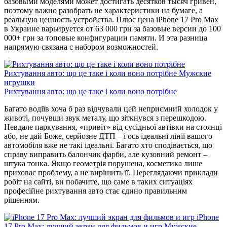
базовыми моделями может достигать десятков тысяч гривен,
поэтому важно разобрать не характеристики на бумаге, а
реальную ценность устройства. Плюс цена iPhone 17 Pro Max
в Украине варьируется от 63 000 грн за базовые версии до 100
000+ грн за топовые конфигурации памяти. И эта разница
напрямую связана с набором возможностей.
Рихтування авто: що це таке і коли воно потрібне
Мужские
игрушки
Рихтування авто: що це таке і коли воно потрібне
Багато водіїв хоча б раз відчували цей неприємний холодок у
животі, почувши звук металу, що зіткнувся з перешкодою.
Невдале паркування, «привіт» від сусідньої автівки на стоянці
або, не дай Боже, серйозне ДТП – і ось ідеальні лінії вашого
автомобіля вже не такі ідеальні. Багато хто сподівається, що
справу виправить балончик фарби, але кузовний ремонт –
штука тонка. Якщо геометрія порушена, косметика лише
приховає проблему, а не вирішить її. Переглядаючи приклади
робіт на сайті, ви побачите, що саме в таких ситуаціях
професійне рихтування авто стає єдино правильним
рішенням.
iPhone
17 Pro Max: лучший экран для фильмов и игр
Мужские