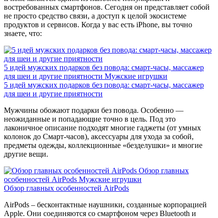
востребованных смартфонов. Сегодня он представляет собой
не просто средство связи, а доступ к целой экосистеме
продуктов и сервисов. Когда у вас есть iPhone, вы точно
знаете, что:
5 идей мужских подарков без повода: смарт-часы, массажер
для шеи и другие приятности
Мужские игрушки
5 идей мужских подарков без повода: смарт-часы, массажер
для шеи и другие приятности
Мужчины обожают подарки без повода. Особенно —
неожиданные и попадающие точно в цель. Под это
лаконичное описание подходят многие гаджеты (от умных
колонок до Смарт-часов), аксессуары для ухода за собой,
предметы одежды, коллекционные «безделушки» и многие
другие вещи.
Обзор главных
особенностей AirPods
Мужские игрушки
Обзор главных особенностей AirPods
AirPods – бесконтактные наушники, созданные корпорацией
Apple. Они соединяются со смартфоном через Bluetooth и