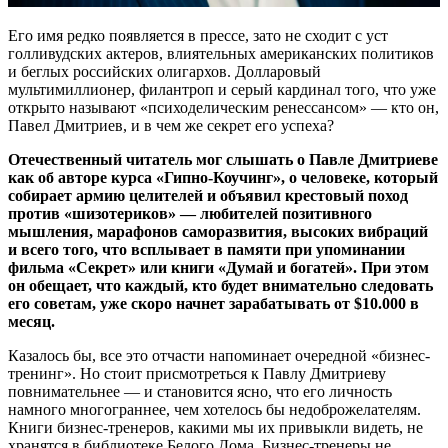
Его имя редко появляется в прессе, зато не сходит с уст
голливудских актеров, влиятельных американских политиков
и беглых российских олигархов. Долларовый
мультимиллионер, филантроп и серый кардинал того, что уже
открыто называют «психоделическим ренессансом» — кто он,
Павел Дмитриев, и в чем же секрет его успеха?
Отечественный читатель мог слышать о Павле Дмитриеве
как об авторе курса «Гипно-Коучинг», о человеке, который
собирает армию целителей и объявил крестовый поход
против «шизотериков» — любителей позитивного
мышления, марафонов саморазвития, высоких вибраций
и всего того, что всплывает в памяти при упоминании
фильма «Секрет» или книги «Думай и богатей». При этом
он обещает, что каждый, кто будет внимательно следовать
его советам, уже скоро начнет зарабатывать от $10.000 в
месяц.
Казалось бы, все это отчасти напоминает очередной «бизнес-
тренинг». Но стоит присмотреться к Павлу Дмитриеву
повнимательнее — и становится ясно, что его личность
намного многограннее, чем хотелось бы недоброжелателям.
Книги бизнес-тренеров, какими мы их привыкли видеть, не
хранятся в библиотеке Белого Дома. Бизнес-тренеры не