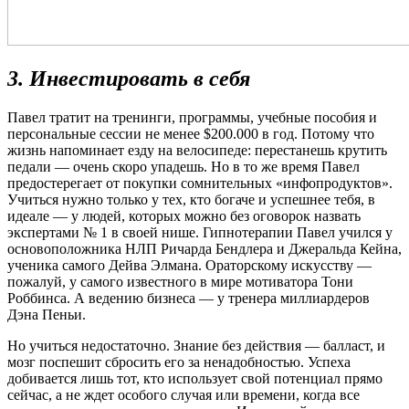
3. Инвестировать в себя
Павел тратит на тренинги, программы, учебные пособия и
персональные сессии не менее $200.000 в год. Потому что
жизнь напоминает езду на велосипеде: перестанешь крутить
педали — очень скоро упадешь. Но в то же время Павел
предостерегает от покупки сомнительных «инфопродуктов».
Учиться нужно только у тех, кто богаче и успешнее тебя, в
идеале — у людей, которых можно без оговорок назвать
экспертами № 1 в своей нише. Гипнотерапии Павел учился у
основоположника НЛП Ричарда Бендлера и Джеральда Кейна,
ученика самого Дейва Элмана. Ораторскому искусству —
пожалуй, у самого известного в мире мотиватора Тони
Роббинса. А ведению бизнеса — у тренера миллиардеров
Дэна Пеньи.
Но учиться недостаточно. Знание без действия — балласт, и
мозг поспешит сбросить его за ненадобностью. Успеха
добивается лишь тот, кто использует свой потенциал прямо
сейчас, а не ждет особого случая или времени, когда все