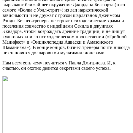
вырывают ближайшее окружение Джордана Белфорта (того
самого «Волка с Уолл-стрит») из лап наркотической
зависимости и не дружат с грозой шарлатанов Джеймсом
Рэнди. Бизнес-тренеры не строят психоделические храмы и
поселения совместно с индейцами Сачила в джунглях
Эквадора, чтобы возрождать древние традиции, и не пишут
культовых книг о психоделическом просветлении («Грибной
Манифест» и «Энциклопедия Аяваски и Амазонского
Шаманизма»). В конце концов, бизнес-тренеры почти никогда
не становятся долларовыми мультимиллионерами.
Нам всем есть чему поучиться у Павла Дмитриева. И, к
счастью, он охотно делится секретами своего успеха.