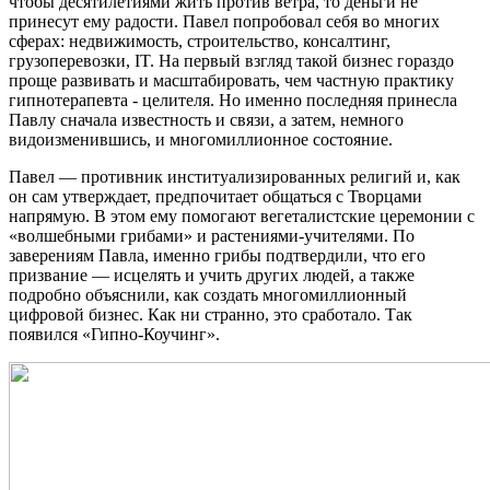
чтобы десятилетиями жить против ветра, то деньги не
принесут ему радости. Павел попробовал себя во многих
сферах: недвижимость, строительство, консалтинг,
грузоперевозки, IT. На первый взгляд такой бизнес гораздо
проще развивать и масштабировать, чем частную практику
гипнотерапевта - целителя. Но именно последняя принесла
Павлу сначала известность и связи, а затем, немного
видоизменившись, и многомиллионное состояние.
Павел — противник институализированных религий и, как
он сам утверждает, предпочитает общаться с Творцами
напрямую. В этом ему помогают вегеталистские церемонии с
«волшебными грибами» и растениями-учителями. По
заверениям Павла, именно грибы подтвердили, что его
призвание — исцелять и учить других людей, а также
подробно объяснили, как создать многомиллионный
цифровой бизнес. Как ни странно, это сработало. Так
появился «Гипно-Коучинг».