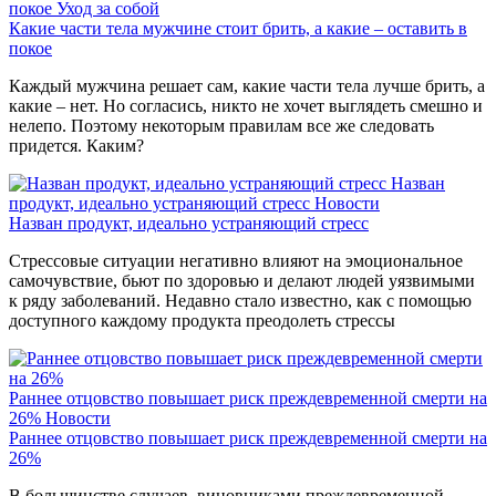
покое
Уход за собой
Какие части тела мужчине стоит брить, а какие – оставить в
покое
Каждый мужчина решает сам, какие части тела лучше брить, а
какие – нет. Но согласись, никто не хочет выглядеть смешно и
нелепо. Поэтому некоторым правилам все же следовать
придется. Каким?
Назван
продукт, идеально устраняющий стресс
Новости
Назван продукт, идеально устраняющий стресс
Стрессовые ситуации негативно влияют на эмоциональное
самочувствие, бьют по здоровью и делают людей уязвимыми
к ряду заболеваний. Недавно стало известно, как с помощью
доступного каждому продукта преодолеть стрессы
Раннее отцовство повышает риск преждевременной смерти на
26%
Новости
Раннее отцовство повышает риск преждевременной смерти на
26%
В большинстве случаев, виновниками преждевременной