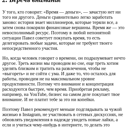
У того, кто говорит: «Время — деньги», — зачастую нет ни
того ни другого. Деньги сравнительно легко заработать
заново: история знает миллионеров, которые теряли все, а
затем снова покоряли финансовые вершины. Время же — это
невосполнимый ресурс. Поэтому в любой непонятной
ситуации Павел советует покупать время, то есть
делегировать любые задачи, которые не требуют твоего
непосредственного участия.
Но, когда человек говорит о времени, он подразумевает нечто
другое. Треть жизни мы проводим во сне, еще треть хотим
уделять близким и тратить на развлечения, чтобы не
«выгореть» и не сойти с ума. И даже то, что осталось для
работы, проводим не на максимальном уровне
продуктивности. Потому что внимание и концентрация
расходуются быстрее, чем время. Приобретая рекламу,
например, на YouTube, бизнес на самом деле покупает твое
внимание. И не платит тебе за это ни копейки.
Поэтому Павел рекомендует меньше подглядывать за чужой
жизнью в Instagram, не участвовать в сетевых дискуссиях, не
обновлять уведомления в надежде увидеть новые лайки, а
если и учиться чему-нибудь в интернете, то делать это