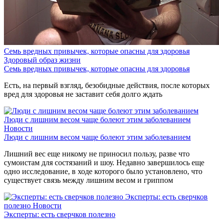
Семь вредных привычек, которые опасны для здоровья
Здоровый образ жизни
Семь вредных привычек, которые опасны для здоровья
Есть, на первый взгляд, безобидные действия, после которых
вред для здоровья не заставит себя долго ждать
Люди с лишним весом чаще болеют этим заболеванием
Новости
Люди с лишним весом чаще болеют этим заболеванием
Лишний вес еще никому не приносил пользу, разве что
сумоистам для состязаний и шоу. Недавно завершилось еще
одно исследование, в ходе которого было установлено, что
существует связь между лишним весом и гриппом
Эксперты: есть сверчков
полезно
Новости
Эксперты: есть сверчков полезно