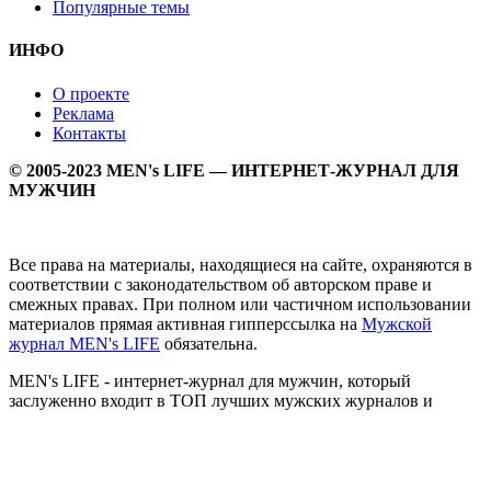
Популярные темы
ИНФО
О проекте
Реклама
Контакты
© 2005-2023 MEN's LIFE — ИНТЕРНЕТ-ЖУРНАЛ ДЛЯ
МУЖЧИН
Все права на материалы, находящиеся на сайте, охраняются в
соответствии с законодательством об авторском праве и
смежных правах. При полном или частичном использовании
материалов прямая активная гипперссылка на
Мужской
журнал MEN's LIFE
обязательна.
MEN's LIFE - интернет-журнал для мужчин, который
заслуженно входит в ТОП лучших мужских журналов и
порталов. Ежедневно самое важное на самые волнующие
мужскую аудиторию темы - здоровый образ жизни, секс и
отношения, правила питания и диеты, фитнес и тренировки,
мужская мода и мужской стиль, карьера и деньги, мужской