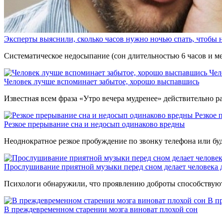
Эксперты выяснили, сколько часов нужно ночью спать, чтобы н
Систематическое недосыпание (сон длительностью 6 часов и ме
Чел
Человек лучше вспоминает забытое, хорошо выспавшись
Известная всем фраза «Утро вечера мудренее» действительно 
Резкое 
Резкое прерывание сна и недосып одинаково вредны
Неоднократное резкое пробуждение по звонку телефона или буд
Прослушивание приятной музыки перед сном делает человека 
Психологи обнаружили, что проявлению доброты способствуют
В п
В преждевременном старении мозга виноват плохой сон