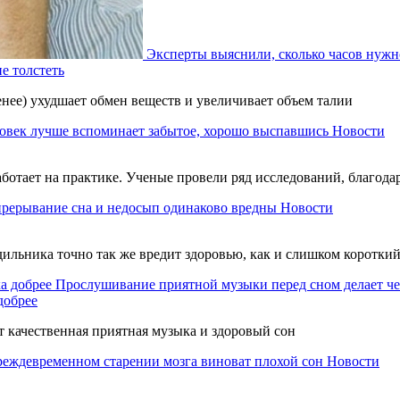
Эксперты выяснили, сколько часов нужно
е толстеть
нее) ухудшает обмен веществ и увеличивает объем талии
овек лучше вспоминает забытое, хорошо выспавшись
Новости
работает на практике. Ученые провели ряд исследований, благ
прерывание сна и недосып одинаково вредны
Новости
ильника точно так же вредит здоровью, как и слишком короткий
Прослушивание приятной музыки перед сном делает че
добрее
 качественная приятная музыка и здоровый сон
реждевременном старении мозга виноват плохой сон
Новости