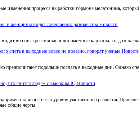
рые изменения процесса выработки гормона мелатонина, который
ы и женщины видят совершенно разные сны
Новости
видит во сне агрессивные и динамичные картины, тогда как с
лго спать в выходные вовсе не полезно, говорят ученые
Новост
дко предпочитают подольше поспать в выходные дни. Однако спе
тно, что снится людям с высоким IQ
Новости
 напрямую зависят от его уровня умственного развития. Провед
рые общие черты.