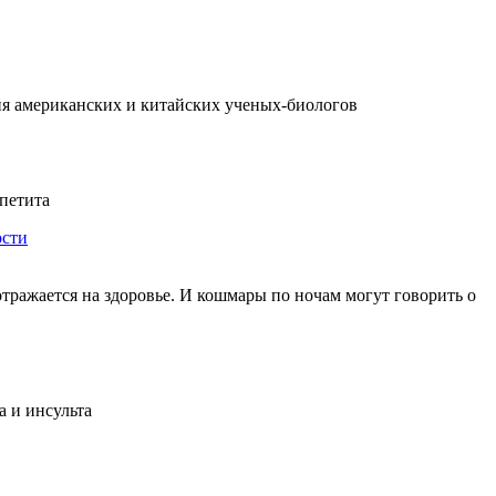
ия американских и китайских ученых-биологов
ппетита
сти
тражается на здоровье. И кошмары по ночам могут говорить о
а и инсульта