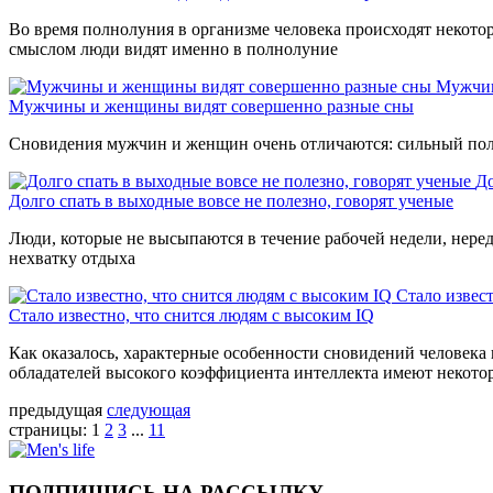
Во время полнолуния в организме человека происходят некото
смыслом люди видят именно в полнолуние
Мужчин
Мужчины и женщины видят совершенно разные сны
Сновидения мужчин и женщин очень отличаются: сильный пол 
До
Долго спать в выходные вовсе не полезно, говорят ученые
Люди, которые не высыпаются в течение рабочей недели, нере
нехватку отдыха
Стало извес
Стало известно, что снится людям с высоким IQ
Как оказалось, характерные особенности сновидений человека
обладателей высокого коэффициента интеллекта имеют некото
предыдущая
следующая
страницы:
1
2
3
...
11
ПОДПИШИСЬ НА РАССЫЛКУ