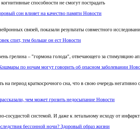
о когнитивные способности не смогут пострадать
оровый сон влияет на качество памяти
Новости
нейронных связей, показали результаты совместного исследован
век спит, тем больше он ест
Новости
вень грелина – "гормона голода", отвечающего за стимуляцию а
Кошмары по ночам могут говорить об опасном заболевании
Ново
на период краткосрочного сна, что в свою очередь негативно о
рассказали, чем может грозить недосыпание
Новости
о-сосудистой системой. И даже к летальному исходу от инфаркт
следствия бессонной ночи?
Здоровый образ жизни