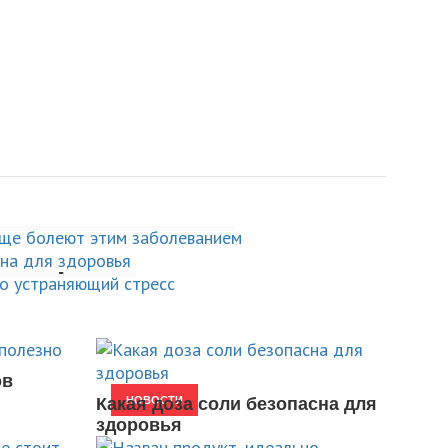
ним весом чаще
соли безопасна для
м заболеванием
укт, идеально
й стресс
ов
Какая доза соли безопасна для
НОВОСТИ
здоровья