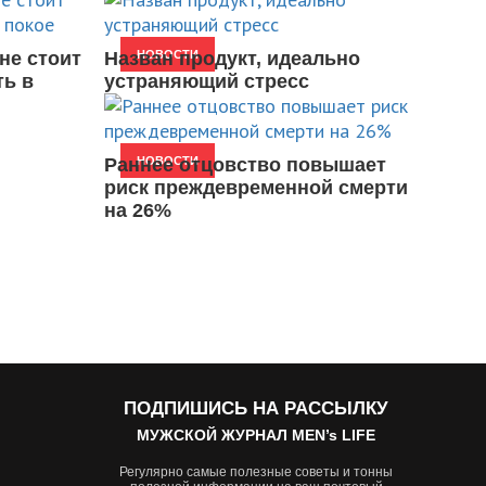
не стоит
Назван продукт, идеально
НОВОСТИ
ть в
устраняющий стресс
Раннее отцовство повышает
НОВОСТИ
риск преждевременной смерти
на 26%
ПОДПИШИСЬ НА РАССЫЛКУ
МУЖСКОЙ ЖУРНАЛ MEN’s LIFE
Регулярно самые полезные советы и тонны