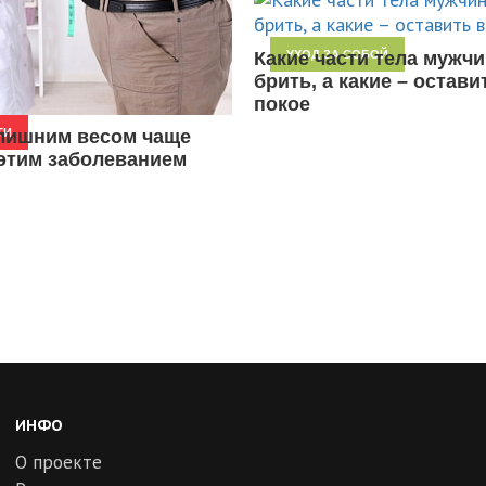
Какие части тела мужчи
УХОД ЗА СОБОЙ
брить, а какие – остави
покое
лишним весом чаще
ТИ
этим заболеванием
ИНФО
О проекте