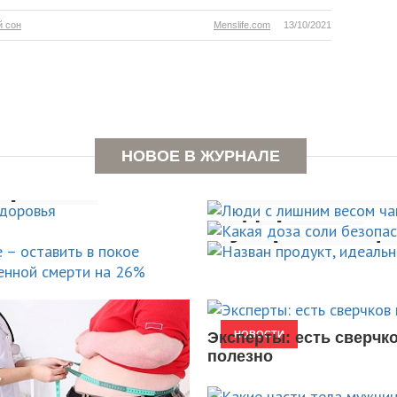
й сон
Menslife.com
13/10/2021
к,
Люди с лиш
не
НОВОЕ В ЖУРНАЛЕ
в
Какая доза 
ышает
оровья
болеют эти
Назван прод
здоровья
 смерти
устраняющи
НОВОСТИ
НОВОСТИ
НОВОСТИ
Эксперты: есть сверчк
НОВОСТИ
полезно