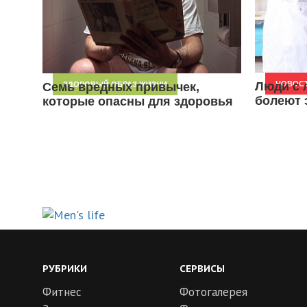
Люди с 
НОВОС
Семь вредных привычек,
ЗДОРОВЫЙ ОБРАЗ ЖИЗНИ
болеют 
которые опасны для здоровья
РУБРИКИ
СЕРВИСЫ
Фитнес
Фотогалерея