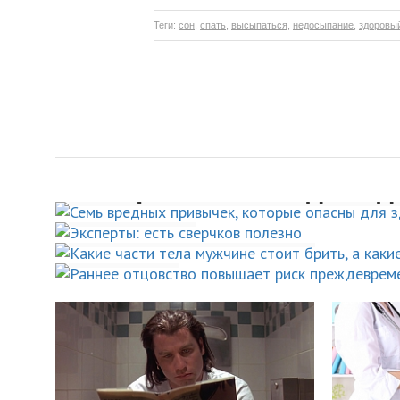
Теги:
сон
,
спать
,
высыпаться
,
недосыпание
,
здоровы
Семь вредных привыче
Какие части тела мужчи
Эксперты: есть сверчко
Раннее отцовство пов
которые опасны для зд
стоит брить, а какие –
полезно
риск преждевременной
оставить в покое
ЗДОРОВЫЙ ОБРАЗ ЖИЗНИ
на 26%
НОВОСТИ
УХОД ЗА СОБОЙ
НОВОСТИ