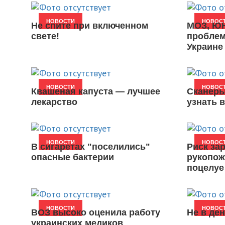
НОВОСТИ
НОВОС
Не спите при включенном
МОЗ, Ю
свете!
проблем
Украине
НОВОСТИ
НОВОС
Квашеная капуста — лучшее
Сканеры
лекарство
узнать 
НОВОСТИ
НОВОС
В сигаретах "поселились"
Риск за
опасные бактерии
рукопож
поцелуе
НОВОСТИ
НОВОС
ВОЗ высоко оценила работу
Не в ден
украинских медиков