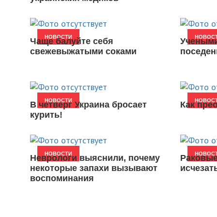
НОВОСТИ
НОВОС
Чаще балуйте себя
Учеными
свежевыжатыми соками
поседен
НОВОСТИ
НОВОС
В четверг Украина бросает
Как пре
курить!
НОВОСТИ
НОВОС
Неврологи выяснили, почему
Раковые
некоторые запахи вызывают
исчезат
воспоминания