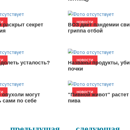
ТИ
НОВОСТИ
 раскрыт секрет
ВОЗ дает пандемии сви
ия
гриппа отбой
ТИ
НОВОСТИ
одолеть усталость?
Названы продукты, уб
почки
ТИ
НОВОСТИ
 опухоли могут
"Пивной живот" растет 
ь сами по себе
пива
предыдущая
следующая