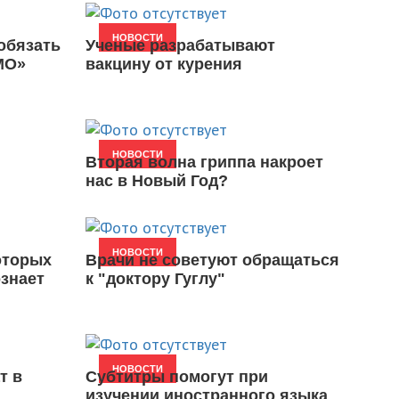
НОВОСТИ
обязать
Ученые разрабатывают
МО»
вакцину от курения
НОВОСТИ
Вторая волна гриппа накроет
нас в Новый Год?
НОВОСТИ
оторых
Врачи не советуют обращаться
знает
к "доктору Гуглу"
НОВОСТИ
т в
Субтитры помогут при
изучении иностранного языка