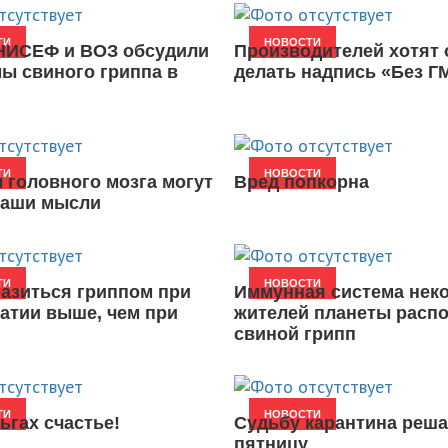
ТИ
НОВОСТИ
НИСЕФ и ВОЗ обсудили
Производителей хотят 
ы свиного гриппа в
делать надпись «Без Г
ТИ
НОВОСТИ
 головного мозга могут
Вред попкорна
ваши мысли
ТИ
НОВОСТИ
разиться гриппом при
Иммунная система нек
атии выше, чем при
жителей планеты распо
свиной грипп
ТИ
НОВОСТИ
ьгах счастье!
Судьбу карантина реша
пятницу