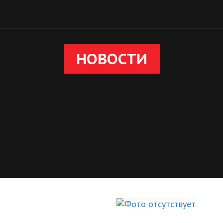
НОВОСТИ
ВИЧ в Украи
на
распростра
темпами
НОВОСТИ