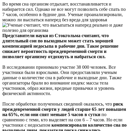
Во время сна организм отдыхает, восстанавливается и
набирается сил. Однако не все могут позволить себе спать по
7 часов, особенно в будние дни. Ученые проанализировали,
можно ли выспаться наперед без вреда для здоровья
Представители науки из Стокгольма считают, что
длительный сон по выходным может стать хорошей
компенсацией недосыпа в рабочие дни. Такое решение
снижает вероятность преждевременной смерти и
позволяет организму отдохнуть и набраться сил.
В исследовании принимало участие 38 000 человек. Все
участники были взрослыми. Они предоставляли ученым
данные о количестве сна в рабочие и выходные дни. Также
организаторы брали во внимание индекс массы тела
участников, образ жизни, вредные привычки и уровень
физической активности.
После обработки полученных сведений оказалось, что
риск
преждевременной смерти у людей старше 65 лет повышен
на 65%, если они спят меньше 5 часов в сутки
по
сравнению с теми, кто выделяет на сон 6 – 7 часов. Но если
участники с недосыпом
компенсировали количество сна по
выходным дням, показатели риска снижались.