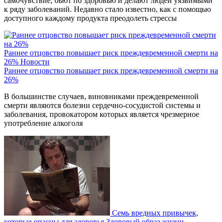
самочувствие, бьют по здоровью и делают людей уязвимыми
к ряду заболеваний. Недавно стало известно, как с помощью
доступного каждому продукта преодолеть стрессы
Раннее отцовство повышает риск преждевременной смерти на
26%
Новости
Раннее отцовство повышает риск преждевременной смерти на
26%
В большинстве случаев, виновниками преждевременной
смерти являются болезни сердечно-сосудистой системы и
заболевания, провокатором которых является чрезмерное
употребление алкоголя
Семь вредных привычек,
которые опасны для здоровья
Здоровый образ жизни