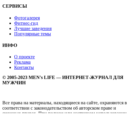
СЕРВИСЫ
Фотогалерея
Фитнес-гид
Лучшие заведения
Популярные темы
ИНФО
О проекте
Реклама
Контакты
© 2005-2023 MEN's LIFE — ИНТЕРНЕТ-ЖУРНАЛ ДЛЯ
МУЖЧИН
Все права на материалы, находящиеся на сайте, охраняются в
соответствии с законодательством об авторском праве и
смежных правах. При полном или частичном использовании
материалов прямая активная гипперссылка на
Мужской
журнал MEN's LIFE
обязательна.