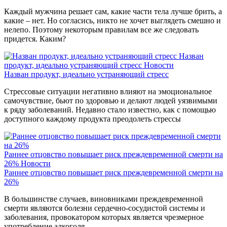
Каждый мужчина решает сам, какие части тела лучше брить, а
какие – нет. Но согласись, никто не хочет выглядеть смешно и
нелепо. Поэтому некоторым правилам все же следовать
придется. Каким?
Назван
продукт, идеально устраняющий стресс
Новости
Назван продукт, идеально устраняющий стресс
Стрессовые ситуации негативно влияют на эмоциональное
самочувствие, бьют по здоровью и делают людей уязвимыми
к ряду заболеваний. Недавно стало известно, как с помощью
доступного каждому продукта преодолеть стрессы
Раннее отцовство повышает риск преждевременной смерти на
26%
Новости
Раннее отцовство повышает риск преждевременной смерти на
26%
В большинстве случаев, виновниками преждевременной
смерти являются болезни сердечно-сосудистой системы и
заболевания, провокатором которых является чрезмерное
употребление алкоголя