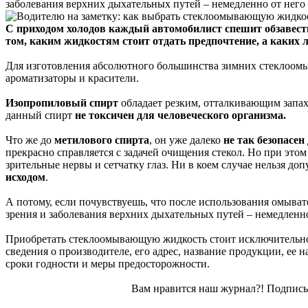
заболевания верхних дыхательных путей – немедленно от него
С приходом холодов каждый автомобилист спешит обзавест
том, каким жидкостям стоит отдать предпочтение, а каких л
Для изготовления абсолютного большинства зимних стеклоомы
ароматизаторы и красители.
Изопропиловый спирт
обладает резким, отталкивающим запа
данный спирт
не токсичен для человеческого организма.
Что же до
метилового спирта
, он уже далеко
не так безопасен
прекрасно справляется с задачей очищения стекол. Но при эт
зрительные нервы и сетчатку глаз. Ни в коем случае нельзя до
исходом
.
А потому, если почувствуешь, что после использования омывате
зрения и заболевания верхних дыхательных путей – немедленно
Приобретать стеклоомывающую жидкость стоит исключительно 
сведения о производителе, его адрес, название продукции, ее н
сроки годности и меры предосторожности.
Вам нравится наш журнал?! Подписы