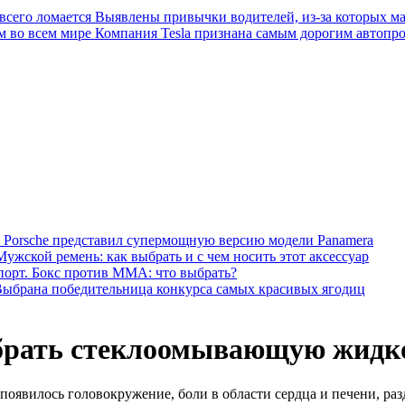
Выявлены привычки водителей, из-за которых ма
Компания Tesla признана самым дорогим автопро
 Porsche представил супермощную версию модели Panamera
Мужской ремень: как выбрать и с чем носить этот аксессуар
орт. Бокс против ММА: что выбрать?
ыбрана победительница конкурса самых красивых ягодиц
ыбрать стеклоомывающую жидк
появилось головокружение, боли в области сердца и печени, раз