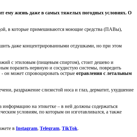
ит ему жизнь даже в самых тяжелых погодных условиях. О
одой, в которые примешиваются моющие средства (ПАВы),
лушить даже концентрированными отдушками, но при этом
хожий с этиловым (пищевым спиртом), стоит дешево и
бным поразить нервную и сосудистую системы, повредить
ей - он может спровоцировать острые
отравления с летальным
ечени, раздражение слизистой носа и глаз, дерматит, ухудшение
.
а информацию на этикетке – в ней должны содержаться
ническим условиям, по которым он изготавливался, а также
ожете в
Instagram
,
Telegram
,
TikTok
.