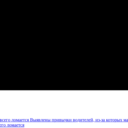
Выявлены привычки водителей, из-за которых ма
его ломается