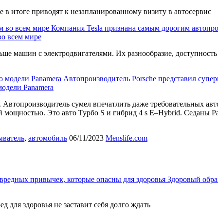
 в итоге приводят к незапланированному визиту в автосервис
Компания Tesla признана самым дорогим автопро
во всем мире
льше машин с электродвигателями. Их разнообразие, доступност
Автопроизводитель Porsche представил супе
модели Panamera
 Автопроизводитель сумел впечатлить даже требовательных авт
й мощностью. Это авто Турбо S и гибрид 4 s E‒Hybrid. Седаны
ыватель
,
автомобиль
06/11/2023
Menslife.com
вредных привычек, которые опасны для здоровья
Здоровый обра
ед для здоровья не заставит себя долго ждать