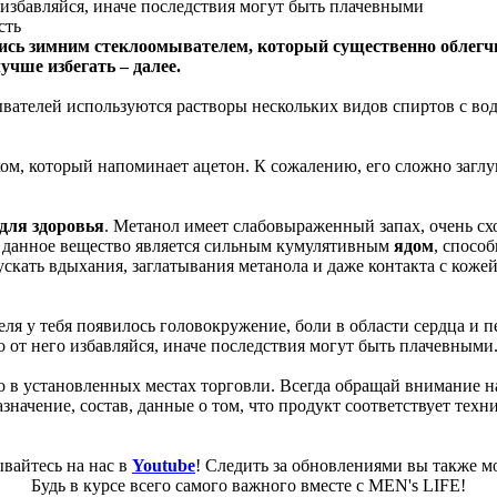
 избавляйся, иначе последствия могут быть плачевными
ись зимним стеклоомывателем, который существенно облегч
учше избегать – далее.
вателей используются растворы нескольких видов спиртов с в
хом, который напоминает ацетон. К сожалению, его сложно заг
 для здоровья
. Метанол имеет слабовыраженный запах, очень с
ом данное вещество является сильным кумулятивным
ядом
, спосо
пускать вдыхания, заглатывания метанола и даже контакта с кож
ля у тебя появилось головокружение, боли в области сердца и п
 от него избавляйся, иначе последствия могут быть плачевными
в установленных местах торговли. Всегда обращай внимание н
азначение, состав, данные о том, что продукт соответствует тех
вайтесь на нас в
Youtube
! Следить за обновлениями вы также м
Будь в курсе всего самого важного вместе с MEN's LIFE!