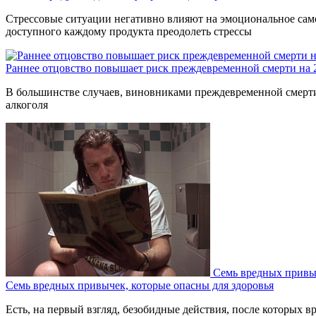
Стрессовые ситуации негативно влияют на эмоциональное само
доступного каждому продукта преодолеть стрессы
Раннее отцовство повышает риск преждевременной смерти на
В большинстве случаев, виновниками преждевременной смерти 
алкоголя
Семь вредных привыч
Семь вредных привычек, которые опасны для здоровья
Есть, на первый взгляд, безобидные действия, после которых вр