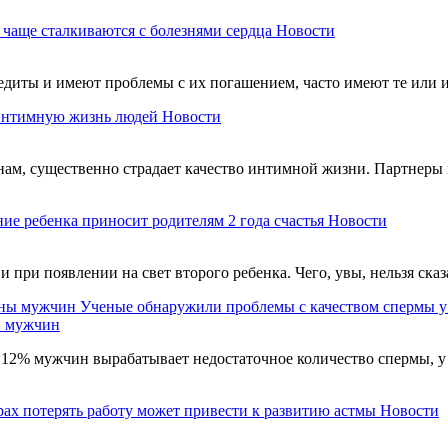
чаще сталкиваются с болезнями сердца
Новости
едиты и имеют проблемы с их погашением, часто имеют те или 
интимную жизнь людей
Новости
ам, существенно страдает качество интимной жизни. Партнеры 
ие ребенка приносит родителям 2 года счастья
Новости
при появлении на свет второго ребенка. Чего, увы, нельзя ска
Ученые обнаружили проблемы с качеством спермы 
ы мужчин
м 12% мужчин вырабатывает недостаточное количество спермы, 
рах потерять работу может привести к развитию астмы
Новости