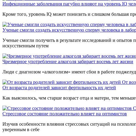
Инфекционные заболевания пагубно влияют на уровень IQ чел
Кроме того, уровень IQ может понизить и слишком большая пр
Ученые смогли создать искусственную сперму человека в лабо
Ученые смогли получить в результате исследований и опытов
искусственным путем
Чрезмерное употребление алкоголя забирает восемь лет жизни
Люди с диагнозом «алкоголизм» имеют сбои в работе поджелуд
От воз
От возраста родителей зависит фертильность их детей
Как выяснилось, чем старше возраст отца и матери, тем меньше
С
Стрессовое состояние положительно влияет на оптимистов
Изучив особенности влияния стрессовых ситуаций на психологи
уверенным в себе