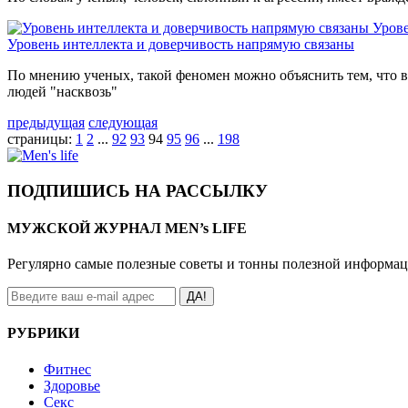
Урове
Уровень интеллекта и доверчивость напрямую связаны
По мнению ученых, такой феномен можно объяснить тем, что в
людей "насквозь"
предыдущая
следующая
страницы:
1
2
...
92
93
94
95
96
...
198
ПОДПИШИСЬ НА РАССЫЛКУ
МУЖСКОЙ ЖУРНАЛ MEN’s LIFE
Регулярно самые полезные советы и тонны полезной информа
ДА!
РУБРИКИ
Фитнес
Здоровье
Секс