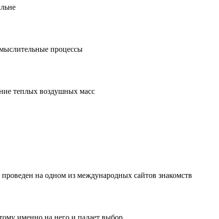
альне
е мыслительные процессы
дение теплых воздушных масс
л проведен на одном из международных сайтов знакомств
тому именно на него и падает выбор