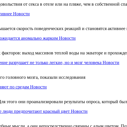
вольствия от секса в отеле или на пляже, чем в собственной сп
тивнее
Новости
вышается скорость поведенческих реакций и становятся активне
 ожидается аномально жарким
Новости
ух факторов: выход массивов теплой воды на экваторе и прохож
ние разрушает не только легкие, но и мозг человека
Новости
его головного мозга, показали исследования
няют по средам
Новости
Для этого они проанализировали результаты опроса, который бы
е люди предпочитают красный цвет
Новости
ебные мысли, а они непосредственно связаны с алым цветом. По