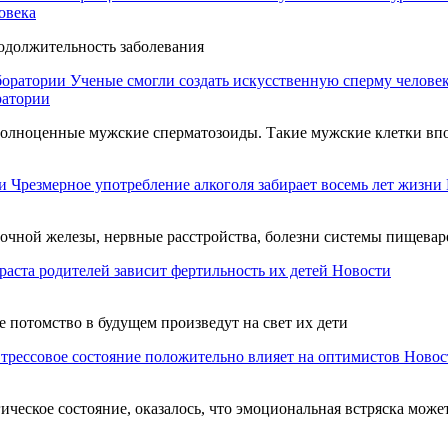
овека
одолжительность заболевания
Ученые смогли создать искусственную сперму человек
ратории
 полноценные мужские сперматозоиды. Такие мужские клетки в
Чрезмерное употребление алкоголя забирает восемь лет жизни
очной железы, нервные расстройства, болезни системы пищеваре
раста родителей зависит фертильность их детей
Новости
е потомство в будущем произведут на свет их дети
трессовое состояние положительно влияет на оптимистов
Новос
ческое состояние, оказалось, что эмоциональная встряска может