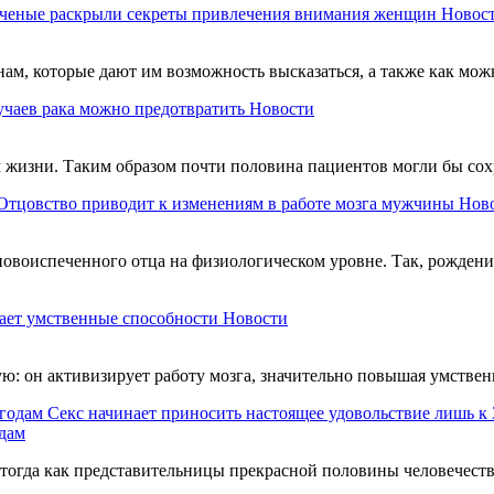
ченые раскрыли секреты привлечения внимания женщин
Новос
, которые дают им возможность высказаться, а также как можн
учаев рака можно предотвратить
Новости
 жизни. Таким образом почти половина пациентов могли бы сохр
Отцовство приводит к изменениям в работе мозга мужчины
Нов
новоиспеченного отца на физиологическом уровне. Так, рождени
ет умственные способности
Новости
ю: он активизирует работу мозга, значительно повышая умстве
Секс начинает приносить настоящее удовольствие лишь к 
одам
 тогда как представительницы прекрасной половины человечеств