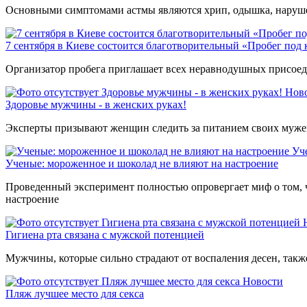
Основными симптомами астмы являются хрип, одышка, нарушен
7 сентября в Киеве состоится благотворительный «Пробег под
Организатор пробега приглашает всех неравнодушных присоеди
Здоровье мужчины - в женских руках!
Нов
Здоровье мужчины - в женских руках!
Эксперты призывают женщин следить за питанием своих мужей
Уч
Ученые: мороженное и шоколад не влияют на настроение
Проведенный эксперимент полностью опровергает миф о том, 
настроение
Гигиена рта связана с мужской потенцией
Гигиена рта связана с мужской потенцией
Мужчины, которые сильно страдают от воспаления десен, такж
Пляж лучшее место для секса
Новости
Пляж лучшее место для секса