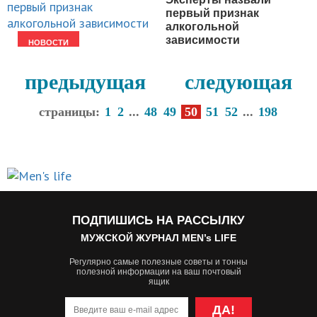
первый признак
алкогольной
зависимости
НОВОСТИ
предыдущая
следующая
страницы:
1
2
...
48
49
50
51
52
...
198
ПОДПИШИСЬ НА РАССЫЛКУ
МУЖСКОЙ ЖУРНАЛ MEN’s LIFE
Регулярно самые полезные советы и тонны
полезной информации на ваш почтовый
ящик
ДА!