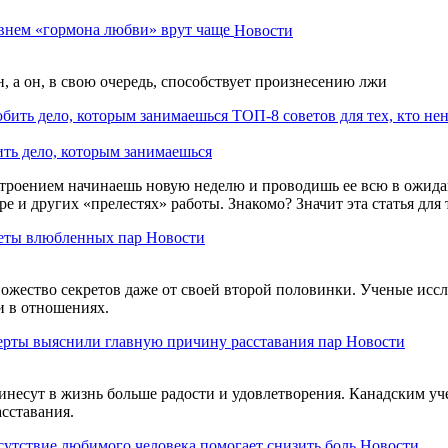
внем «гормона любви» врут чаще
Новости
 а он, в свою очередь, способствует произнесению лжи
ТОП-8 советов для тех, кто не
ить дело, которым занимаешься
астроением начинаешь новую неделю и проводишь ее всю в ожид
е и других «прелестях» работы. Знакомо? Значит эта статья для 
реты влюбленных пар
Новости
жество секретов даже от своей второй половинки. Ученые иссл
и в отношениях.
рты выяснили главную причину расставания пар
Новости
несут в жизнь больше радости и удовлетворения. Канадским уче
сставания.
утствие любимого человека помогает снизить боль
Новости