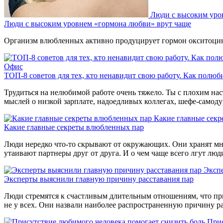
Люди с высоким уро
Люди с высоким уровнем «гормона любви» врут чаще
Организм влюбленных активно продуцирует гормон окситоцин,
Офис
ТОП-8 советов для тех, кто ненавидит свою работу. Как полюб
Трудиться на нелюбимой работе очень тяжело. Ты с плохим н
мыслей о низкой зарплате, надоедливых коллегах, шефе-самодур
Какие главные сек
Какие главные секреты влюбленных пар
Люди нередко что-то скрывают от окружающих. Они хранят мно
утаивают партнеры друг от друга. И о чем чаще всего лгут люд
Экспе
Эксперты выяснили главную причину расставания пар
Люди стремятся к счастливым длительным отношениям, что при
не у всех. Они назвали наиболее распространенную причину ра
Прис