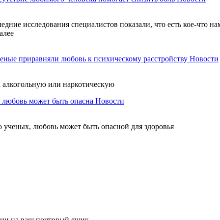
ледние исследования специалистов показали, что есть кое-что н
алее
еные приравняли любовь к психическому расстройству
Новости
а алкогольную или наркотическую
 любовь может быть опасна
Новости
ю ученых, любовь может быть опасной для здоровья
ции на ваш почтовый ящик