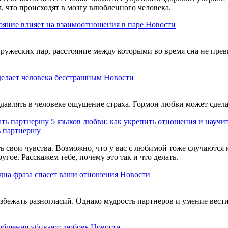
, что происходят в мозгу влюбленного человека.
ояние влияет на взаимоотношения в паре
Новости
пружеских пар, расстояние между которыми во время сна не пре
елает человека бесстрашным
Новости
давлять в человеке ощущение страха. Гормон любви может сдел
5 языков любви: как укрепить отношения и научи
ь партнершу
ь свои чувства. Возможно, что у вас с любимой тоже случаются 
ое. Расскажем тебе, почему это так и что делать.
дна фраза спасет ваши отношения
Новости
избежать разногласий. Однако мудрость партнеров и умение вес
ообщения убивают любовь
Новости