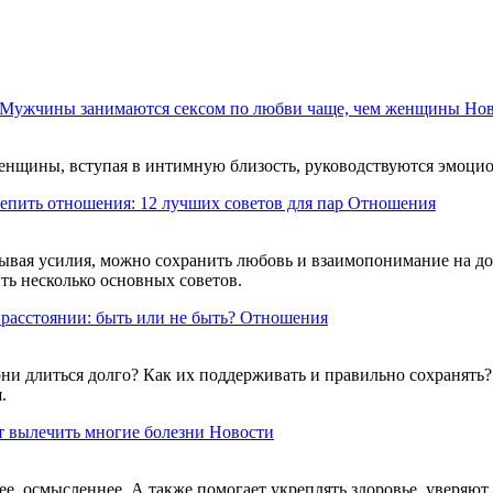
Мужчины занимаются сексом по любви чаще, чем женщины
Нов
женщины, вступая в интимную близость, руководствуются эмоци
епить отношения: 12 лучших советов для пар
Отношения
дывая усилия, можно сохранить любовь и взаимопонимание на д
ь несколько основных советов.
расстоянии: быть или не быть?
Отношения
ни длиться долго? Как их поддерживать и правильно сохранять?
.
 вылечить многие болезни
Новости
ее, осмысленнее. А также помогает укреплять здоровье, уверяют