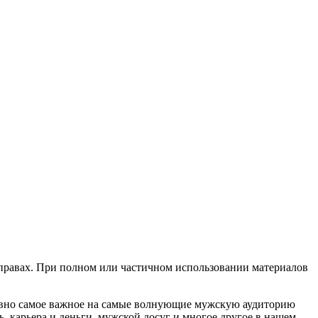
х правах. При полном или частичном использовании материалов
евно самое важное на самые волнующие мужскую аудиторию
, карьера и деньги, мужской досуг и многое другое в нашем