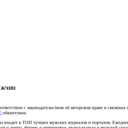
МУЖЧИН
соответствии с законодательством об авторском праве и смежны
E
обязательна.
нно входит в ТОП лучших мужских журналов и порталов. Ежедн
ия и диеты, фитнес и тренировки, мужская мода и мужской стиль