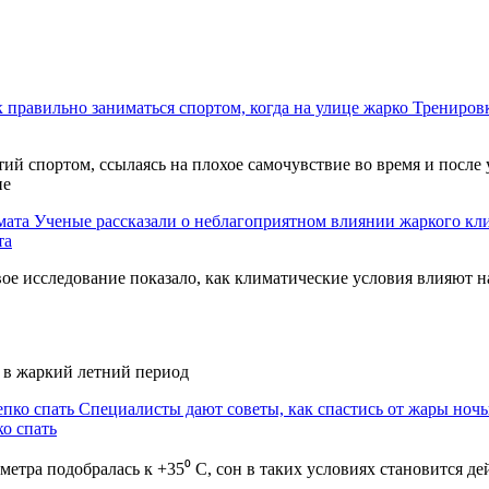
 правильно заниматься спортом, когда на улице жарко
Трениров
ий спортом, ссылаясь на плохое самочувствие во время и после 
ие
Ученые рассказали о неблагоприятном влиянии жаркого кл
та
вое исследование показало, как климатические условия влияют на
я в жаркий летний период
Специалисты дают советы, как спастись от жары ночь
о спать
метра подобралась к +35⁰ С, сон в таких условиях становится д