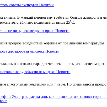
том- советы экспертов
Напитки
 организма. В жаркий период ему требуется больше жидкости и л
ермометра стабильно поднимается выше 25⁰С.
учше не пить, рекомендуют врачи
Новости
висит вредное воздействие кофеина от повышения температуры
роза для здоровья человека
Новости
кажешь о высоких: жара для человека в пять раз опаснее мороза
лкоголь в жару, объяснили медики
Новости
ным алкогольным коктейлем или пивом. Но специалисты предост
Эксперты рассказали, как предотвратить самовозгорание
тфона