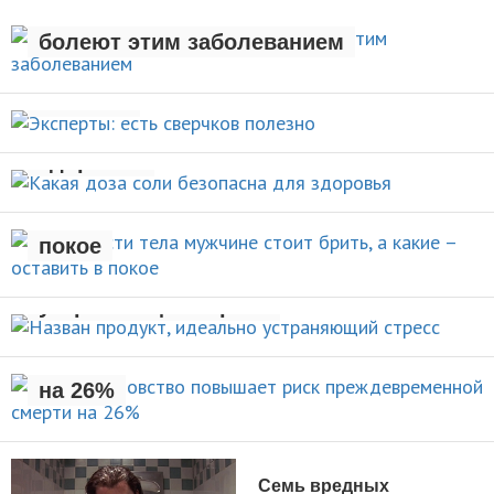
Люди с лишним весом чаще
ЗДОРОВЫЙ ОБРАЗ ЖИЗНИ
болеют этим заболеванием
Эксперты: есть сверчков
НОВОСТИ
полезно
Какая доза соли безопасна для
НОВОСТИ
здоровья
Какие части тела мужчине стоит
брить, а какие – оставить в
НОВОСТИ
покое
Назван продукт, идеально
УХОД ЗА СОБОЙ
устраняющий стресс
Раннее отцовство повышает
риск преждевременной смерти
НОВОСТИ
на 26%
НОВОСТИ
Семь вредных