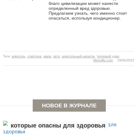
благо цивилизации может нанести
определенный вред здоровью.
Предлагаем узнать, чего именно стоит
опасаться, используя кондиционер.
Теги:
алкоголь
,
спиртное
,
жара
,
лето
,
алкогольный напиток
,
тепловой удар
Menslife.com
29/06/2023
НОВОЕ В ЖУРНАЛЕ
Семь вредных привычек,
которые опасны для здоровья