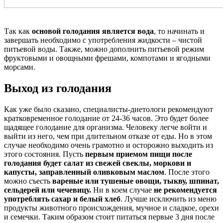
Так как
основой голодания является вода
, то начинать и
завершать необходимо с употребления жидкости – чистой
питьевой воды. Также, можно дополнить питьевой режим
фруктовыми и овощными фрешами, компотами и ягодными
морсами.
Выход из голодания
Как уже было сказано, специалисты-диетологи рекомендуют
кратковременное голодание от 24-36 часов. Это будет более
щадящее голодание для организма. Человеку легче войти и
выйти из него, чем при длительном отказе от еды. Но в этом
случае необходимо очень грамотно и осторожно выходить из
этого состояния. Пусть
первым приемом пищи после
голодания будет салат из свежей свеклы, моркови и
капусты, заправленный оливковым маслом
. После этого
можно съесть
вареные или тушеные овощи, тыкву, шпинат,
сельдерей или чечевицу.
Ни в коем случае
не рекомендуется
употреблять сахар и белый хлеб
. Лучше исключить из меню
продукты животного происхождения, мучное и сладкое, орехи
и семечки. Таким образом стоит питаться первые 3 дня после