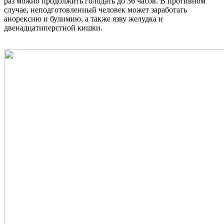
раз можно продолжить голодать до 36 часов. В противном
случае, неподготовленный человек может заработать
анорексию и булимию, а также язву желудка и
двенадцатиперстной кишки.