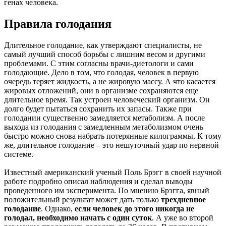
генах человека.
Правила голодания
Длительное голодание, как утверждают специалисты, не
самый лучший способ борьбы с лишним весом и другими
проблемами. С этим согласны врачи-диетологи и сами
голодающие. Дело в том, что голодая, человек в первую
очередь теряет жидкость, а не жировую массу. А что касается
жировых отложений, они в организме сохраняются еще
длительное время. Так устроен человеческий организм. Он
долго будет пытаться сохранить их запасы. Также при
голодании существенно замедляется метаболизм. А после
выхода из голодания с замедленным метаболизмом очень
быстро можно снова набрать потерянные килограммы. К тому
же, длительное голодание – это нешуточный удар по нервной
системе.
Известный американский ученый Поль Брэгг в своей научной
работе подробно описал наблюдения и сделал выводы
проведенного им эксперимента. По мнению Брэгга, явный
положительный результат может дать только
трехдневное
голодание
. Однако,
если человек до этого никогда не
голодал, необходимо начать с один суток
. А уже во второй