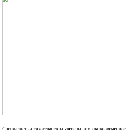
Специалисты-психотерапевты уверены, что кратковременное