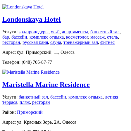
Londonskaya Hotel
Услуги:
spa-процедуры
,
wi-fi
,
апартаменты
,
банкетный зал
,
бар
,
бассейн
,
комплекс отдыха
,
косметолог
,
массаж
,
отель
,
ресторан
,
русская баня
,
сауна
,
тренажерный зал
,
фитнес
Адрес: бул. Приморский, 11, Одесса
Телефон: (048) 705-87-77
Maristella Marine Residence
Услуги:
банкетный зал
,
бассейн
,
комплекс отдыха
,
летняя
терраса
,
пляж
,
ресторан
Район:
Приморский
Адрес: ул. Красных Зорь, 2А, Одесса