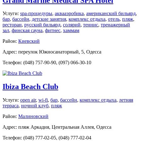
Grand Marine Medical SPA Hotel
Услуги:
spa-процедуры
,
аквааэробика
,
американский бильярд
,
бар
,
бассейн
,
детские занятия
,
комплекс отдыха
,
отель
,
пляж
,
ресторан
,
русский бильярд
,
солярий
,
теннис
,
тренажерный
зал
,
финская сауна
,
фитнес
,
хаммам
Район:
Киевский
Адрес: переулок Южносанаторный, 5, Одесса
Телефон: (048) 757-90-90, (097) 066-30-10
Ibiza Beach Club
Услуги:
open air
,
wi-fi
,
бар
,
бассейн
,
комплекс отдыха
,
летняя
терраса
,
ночной клуб
,
пляж
Район:
Малиновский
Адрес: пляж Аркадия, Центральная Аллея, Одесса
Телефон: (048) 777-02-05, (048) 777-02-04