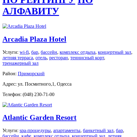
АЛФАВИТУ
Arcadia Plaza Hotel
Услуги:
wi-fi
,
бар
,
бассейн
,
комплекс отдыха
,
концертный зал
,
летняя терраса
,
отель
,
ресторан
,
теннисный корт
,
тренажерный зал
Район:
Приморский
Адрес: ул. Посмитного,1, Одесса
Телефон: (048) 230-71-00
Atlantic Garden Resort
Услуги:
spa-процедуры
,
апартаменты
,
банкетный зал
,
бар
,
бассейн
,
кафе
,
комплекс отдыха
,
концертный зал
,
летняя