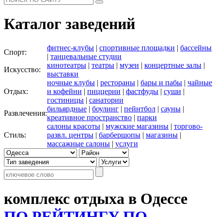
Каталог заведений
фитнес-клубы
|
спортивные площадки
|
бассейны
Спорт:
|
танцевальные студии
кинотеатры
|
театры
|
музеи
|
концертные залы
|
Искусство:
выставки
ночные клубы
|
рестораны
|
бары и пабы
|
чайные
Отдых:
и кофейни
|
пиццерии
|
фастфуды
|
суши
|
гостиницы
|
санатории
бильярдные
|
боулинг
|
пейнтбол
|
сауны
|
Развлечения:
креативное пространство
|
парки
салоны красоты
|
мужские магазины
|
торгово-
Стиль:
развл. центры
|
барбершопы
|
магазины
|
массажные салоны
|
услуги
комплекс отдыха в Одессе
ПО РЕЙТИНГУ
ПО