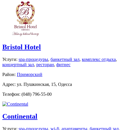
Bristol Hotel
Услуги:
spa-процедуры
,
банкетный зал
,
комплекс отдыха
,
концертный зал
,
ресторан
,
фитнес
Район:
Приморский
Адрес: ул. Пушкинская, 15, Одесса
Телефон: (048) 796-55-00
Continental
Услуги:
spa-процедуры
,
wi-fi
,
апартаменты
,
банкетный зал
,