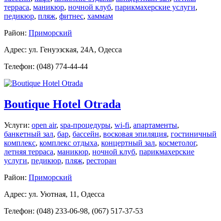
терраса
,
маникюр
,
ночной клуб
,
парикмахерские услуги
,
педикюр
,
пляж
,
фитнес
,
хаммам
Район:
Приморский
Адрес: ул. Генуэзская, 24A, Одесса
Телефон: (048) 774-44-44
Boutique Hotel Otrada
Услуги:
open air
,
spa-процедуры
,
wi-fi
,
апартаменты
,
банкетный зал
,
бар
,
бассейн
,
восковая эпиляция
,
гостиничный
комплекс
,
комплекс отдыха
,
концертный зал
,
косметолог
,
летняя терраса
,
маникюр
,
ночной клуб
,
парикмахерские
услуги
,
педикюр
,
пляж
,
ресторан
Район:
Приморский
Адрес: ул. Уютная, 11, Одесса
Телефон: (048) 233-06-98, (067) 517-37-53