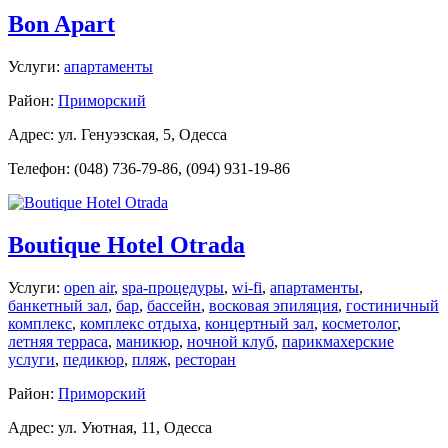
Bon Apart
Услуги:
апартаменты
Район:
Приморский
Адрес: ул. Генуэзская, 5, Одесса
Телефон: (048) 736-79-86, (094) 931-19-86
Boutique Hotel Otrada
Услуги:
open air
,
spa-процедуры
,
wi-fi
,
апартаменты
,
банкетный зал
,
бар
,
бассейн
,
восковая эпиляция
,
гостиничный
комплекс
,
комплекс отдыха
,
концертный зал
,
косметолог
,
летняя терраса
,
маникюр
,
ночной клуб
,
парикмахерские
услуги
,
педикюр
,
пляж
,
ресторан
Район:
Приморский
Адрес: ул. Уютная, 11, Одесса