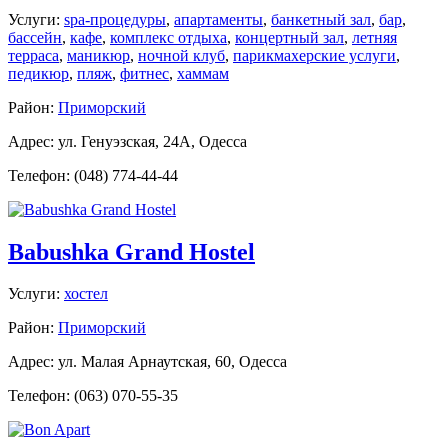
Услуги:
spa-процедуры
,
апартаменты
,
банкетный зал
,
бар
,
бассейн
,
кафе
,
комплекс отдыха
,
концертный зал
,
летняя
терраса
,
маникюр
,
ночной клуб
,
парикмахерские услуги
,
педикюр
,
пляж
,
фитнес
,
хаммам
Район:
Приморский
Адрес: ул. Генуэзская, 24A, Одесса
Телефон: (048) 774-44-44
Babushka Grand Hostel
Услуги:
хостел
Район:
Приморский
Адрес: ул. Малая Арнаутская, 60, Одесса
Телефон: (063) 070-55-35