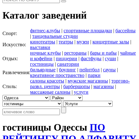
Каталог заведений
фитнес-клубы
|
спортивные площадки
|
бассейны
Спорт:
|
танцевальные студии
кинотеатры
|
театры
|
музеи
|
концертные залы
|
Искусство:
выставки
ночные клубы
|
рестораны
|
бары и пабы
|
чайные
Отдых:
и кофейни
|
пиццерии
|
фастфуды
|
суши
|
гостиницы
|
санатории
бильярдные
|
боулинг
|
пейнтбол
|
сауны
|
Развлечения:
креативное пространство
|
парки
салоны красоты
|
мужские магазины
|
торгово-
Стиль:
развл. центры
|
барбершопы
|
магазины
|
массажные салоны
|
услуги
гостиницы Одессы
ПО
РЕЙТИНГУ
ПО АЛФАВИТУ