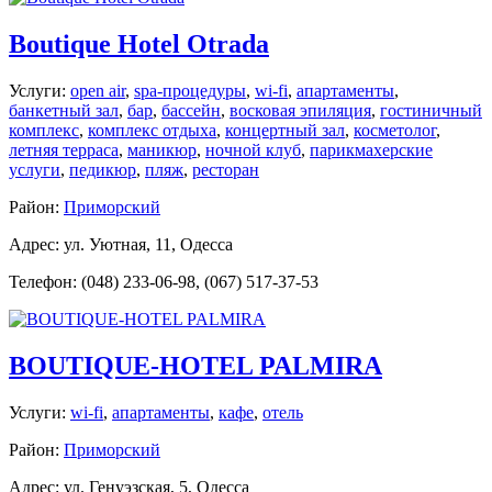
Boutique Hotel Otrada
Услуги:
open air
,
spa-процедуры
,
wi-fi
,
апартаменты
,
банкетный зал
,
бар
,
бассейн
,
восковая эпиляция
,
гостиничный
комплекс
,
комплекс отдыха
,
концертный зал
,
косметолог
,
летняя терраса
,
маникюр
,
ночной клуб
,
парикмахерские
услуги
,
педикюр
,
пляж
,
ресторан
Район:
Приморский
Адрес: ул. Уютная, 11, Одесса
Телефон: (048) 233-06-98, (067) 517-37-53
BOUTIQUE-HOTEL PALMIRA
Услуги:
wi-fi
,
апартаменты
,
кафе
,
отель
Район:
Приморский
Адрес: ул. Генуэзская, 5, Одесса