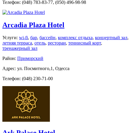
Телефон: (048) 783-83-77, (050) 496-98-98
Arcadia Plaza Hotel
Услуги:
wi-fi
,
бар
,
бассейн
,
комплекс отдыха
,
концертный зал
,
летняя терраса
,
отель
,
ресторан
,
теннисный корт
,
тренажерный зал
Район:
Приморский
Адрес: ул. Посмитного,1, Одесса
Телефон: (048) 230-71-00
Ark Palace Hotel