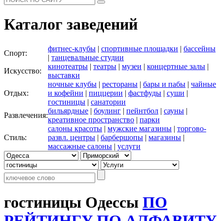
Каталог заведений
фитнес-клубы
|
спортивные площадки
|
бассейны
Спорт:
|
танцевальные студии
кинотеатры
|
театры
|
музеи
|
концертные залы
|
Искусство:
выставки
ночные клубы
|
рестораны
|
бары и пабы
|
чайные
Отдых:
и кофейни
|
пиццерии
|
фастфуды
|
суши
|
гостиницы
|
санатории
бильярдные
|
боулинг
|
пейнтбол
|
сауны
|
Развлечения:
креативное пространство
|
парки
салоны красоты
|
мужские магазины
|
торгово-
Стиль:
развл. центры
|
барбершопы
|
магазины
|
массажные салоны
|
услуги
гостиницы Одессы
ПО
РЕЙТИНГУ
ПО АЛФАВИТУ