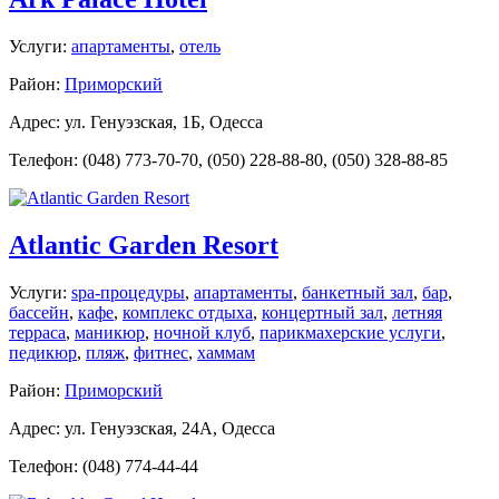
Услуги:
апартаменты
,
отель
Район:
Приморский
Адрес: ул. Генуэзская, 1Б, Одесса
Телефон: (048) 773-70-70, (050) 228-88-80, (050) 328-88-85
Atlantic Garden Resort
Услуги:
spa-процедуры
,
апартаменты
,
банкетный зал
,
бар
,
бассейн
,
кафе
,
комплекс отдыха
,
концертный зал
,
летняя
терраса
,
маникюр
,
ночной клуб
,
парикмахерские услуги
,
педикюр
,
пляж
,
фитнес
,
хаммам
Район:
Приморский
Адрес: ул. Генуэзская, 24A, Одесса
Телефон: (048) 774-44-44