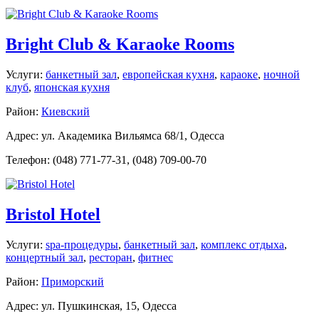
Bright Club & Karaoke Rooms
Услуги:
банкетный зал
,
европейская кухня
,
караоке
,
ночной
клуб
,
японская кухня
Район:
Киевский
Адрес: ул. Академика Вильямса 68/1, Одесса
Телефон: (048) 771-77-31, (048) 709-00-70
Bristol Hotel
Услуги:
spa-процедуры
,
банкетный зал
,
комплекс отдыха
,
концертный зал
,
ресторан
,
фитнес
Район:
Приморский
Адрес: ул. Пушкинская, 15, Одесса