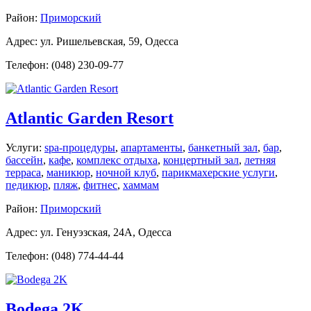
Район:
Приморский
Адрес: ул. Ришельевская, 59, Одесса
Телефон: (048) 230-09-77
Atlantic Garden Resort
Услуги:
spa-процедуры
,
апартаменты
,
банкетный зал
,
бар
,
бассейн
,
кафе
,
комплекс отдыха
,
концертный зал
,
летняя
терраса
,
маникюр
,
ночной клуб
,
парикмахерские услуги
,
педикюр
,
пляж
,
фитнес
,
хаммам
Район:
Приморский
Адрес: ул. Генуэзская, 24A, Одесса
Телефон: (048) 774-44-44
Bodega 2K