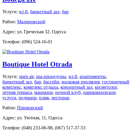
Услуги:
wi-fi
,
банкетный зал
,
бар
Район:
Малиновский
Адрес: ул. Греческая 32, Одесса
Телефон: (096) 524-16-01
Boutique Hotel Otrada
Услуги:
open air
,
spa-процедуры
,
wi-fi
,
апартаменты
,
банкетный зал
,
бар
,
бассейн
,
восковая эпиляция
,
гостиничный
комплекс
,
комплекс отдыха
,
концертный зал
,
косметолог
,
летняя терраса
,
маникюр
,
ночной клуб
,
парикмахерские
услуги
,
педикюр
,
пляж
,
ресторан
Район:
Приморский
Адрес: ул. Уютная, 11, Одесса
Телефон: (048) 233-06-98, (067) 517-37-53