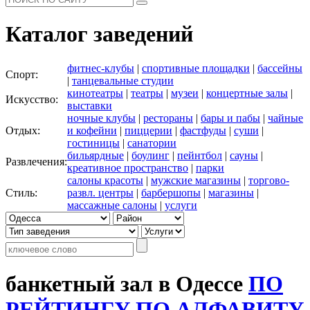
Каталог заведений
фитнес-клубы
|
спортивные площадки
|
бассейны
Спорт:
|
танцевальные студии
кинотеатры
|
театры
|
музеи
|
концертные залы
|
Искусство:
выставки
ночные клубы
|
рестораны
|
бары и пабы
|
чайные
Отдых:
и кофейни
|
пиццерии
|
фастфуды
|
суши
|
гостиницы
|
санатории
бильярдные
|
боулинг
|
пейнтбол
|
сауны
|
Развлечения:
креативное пространство
|
парки
салоны красоты
|
мужские магазины
|
торгово-
Стиль:
развл. центры
|
барбершопы
|
магазины
|
массажные салоны
|
услуги
банкетный зал в Одессе
ПО
РЕЙТИНГУ
ПО АЛФАВИТУ