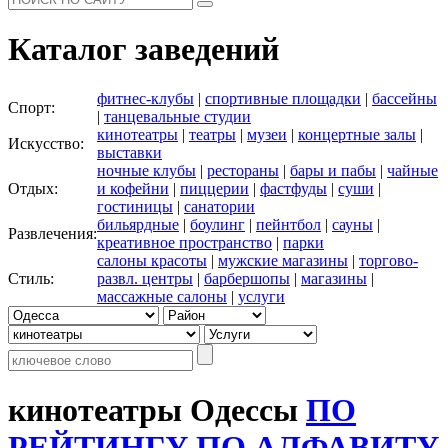
Каталог заведений
фитнес-клубы
|
спортивные площадки
|
бассейны
Спорт:
|
танцевальные студии
кинотеатры
|
театры
|
музеи
|
концертные залы
|
Искусство:
выставки
ночные клубы
|
рестораны
|
бары и пабы
|
чайные
Отдых:
и кофейни
|
пиццерии
|
фастфуды
|
суши
|
гостиницы
|
санатории
бильярдные
|
боулинг
|
пейнтбол
|
сауны
|
Развлечения:
креативное пространство
|
парки
салоны красоты
|
мужские магазины
|
торгово-
Стиль:
развл. центры
|
барбершопы
|
магазины
|
массажные салоны
|
услуги
кинотеатры Одессы
ПО
РЕЙТИНГУ
ПО АЛФАВИТУ