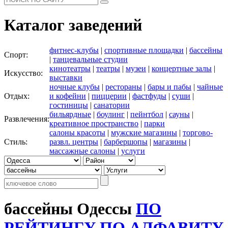
Каталог заведений
фитнес-клубы
|
спортивные площадки
|
бассейны
Спорт:
|
танцевальные студии
кинотеатры
|
театры
|
музеи
|
концертные залы
|
Искусство:
выставки
ночные клубы
|
рестораны
|
бары и пабы
|
чайные
Отдых:
и кофейни
|
пиццерии
|
фастфуды
|
суши
|
гостиницы
|
санатории
бильярдные
|
боулинг
|
пейнтбол
|
сауны
|
Развлечения:
креативное пространство
|
парки
салоны красоты
|
мужские магазины
|
торгово-
Стиль:
развл. центры
|
барбершопы
|
магазины
|
массажные салоны
|
услуги
бассейны Одессы
ПО
РЕЙТИНГУ
ПО АЛФАВИТУ