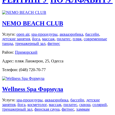
NEMO BEACH CLUB
Услуги:
open air
,
spa-процедуры
,
аквааэробика
,
бассейн
,
детские занятия
,
йога
,
массаж
,
пилатес
,
пляж
,
современные
танцы
,
тренажерный зал
,
фитнес
Район:
Приморский
Адрес: пляж Ланжерон, 25, Одесса
Телефон: (048) 720-70-77
Wellness Spa Формула
Услуги:
spa-процедуры
,
аквааэробика
,
бассейн
,
детские
занятия
,
йога
,
косметолог
,
массаж
,
пилатес
,
сквош
,
солярий
,
тренажерный зал
,
финская сауна
,
фитнес
,
хаммам