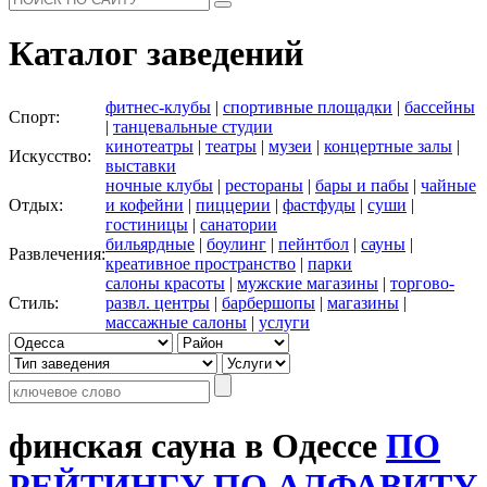
Каталог заведений
фитнес-клубы
|
спортивные площадки
|
бассейны
Спорт:
|
танцевальные студии
кинотеатры
|
театры
|
музеи
|
концертные залы
|
Искусство:
выставки
ночные клубы
|
рестораны
|
бары и пабы
|
чайные
Отдых:
и кофейни
|
пиццерии
|
фастфуды
|
суши
|
гостиницы
|
санатории
бильярдные
|
боулинг
|
пейнтбол
|
сауны
|
Развлечения:
креативное пространство
|
парки
салоны красоты
|
мужские магазины
|
торгово-
Стиль:
развл. центры
|
барбершопы
|
магазины
|
массажные салоны
|
услуги
финская сауна в Одессе
ПО
РЕЙТИНГУ
ПО АЛФАВИТУ