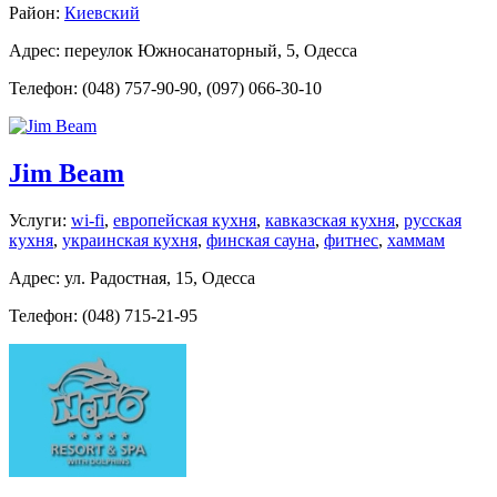
Район:
Киевский
Адрес: переулок Южносанаторный, 5, Одесса
Телефон: (048) 757-90-90, (097) 066-30-10
Jim Beam
Услуги:
wi-fi
,
европейская кухня
,
кавказская кухня
,
русская
кухня
,
украинская кухня
,
финская сауна
,
фитнес
,
хаммам
Адрес: ул. Радостная, 15, Одесса
Телефон: (048) 715-21-95