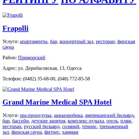
Frapolli
Услуги:
апартаменты
,
бар
,
концертный зал
,
ресторан
,
финская
сауна
Район:
Приморский
Адрес: ул. Дерибасовская, 13, Одесса
Телефон: (0482) 35-68-00, (048) 772-85-58
Grand Marine Medical SPA Hotel
Услуги:
spa-процедуры
,
аквааэробика
,
американский бильярд
,
бар
,
бассейн
,
детские занятия
,
комплекс отдыха
,
отель
,
пляж
,
ресторан
,
русский бильярд
,
солярий
,
теннис
,
тренажерный
зал
,
финская сауна
,
фитнес
,
хаммам