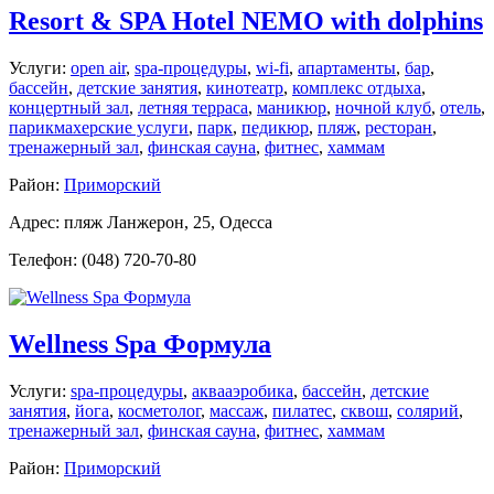
Resort & SPA Hotel NEMO with dolphins
Услуги:
open air
,
spa-процедуры
,
wi-fi
,
апартаменты
,
бар
,
бассейн
,
детские занятия
,
кинотеатр
,
комплекс отдыха
,
концертный зал
,
летняя терраса
,
маникюр
,
ночной клуб
,
отель
,
парикмахерские услуги
,
парк
,
педикюр
,
пляж
,
ресторан
,
тренажерный зал
,
финская сауна
,
фитнес
,
хаммам
Район:
Приморский
Адрес: пляж Ланжерон, 25, Одесса
Телефон: (048) 720-70-80
Wellness Spa Формула
Услуги:
spa-процедуры
,
аквааэробика
,
бассейн
,
детские
занятия
,
йога
,
косметолог
,
массаж
,
пилатес
,
сквош
,
солярий
,
тренажерный зал
,
финская сауна
,
фитнес
,
хаммам
Район:
Приморский