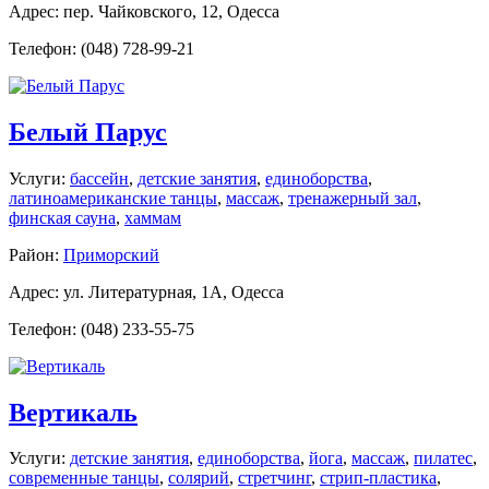
Адрес: пер. Чайковского, 12, Одесса
Телефон: (048) 728-99-21
Белый Парус
Услуги:
бассейн
,
детские занятия
,
единоборства
,
латиноамериканские танцы
,
массаж
,
тренажерный зал
,
финская сауна
,
хаммам
Район:
Приморский
Адрес: ул. Литературная, 1А, Одесса
Телефон: (048) 233-55-75
Вертикаль
Услуги:
детские занятия
,
единоборства
,
йога
,
массаж
,
пилатес
,
современные танцы
,
солярий
,
стретчинг
,
стрип-пластика
,