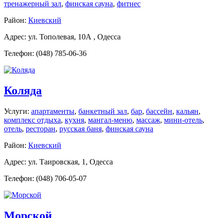
тренажерный зал
,
финская сауна
,
фитнес
Район:
Киевский
Адрес: ул. Тополевая, 10А , Одесса
Телефон: (048) 785-06-36
Коляда
Услуги:
апартаменты
,
банкетный зал
,
бар
,
бассейн
,
кальян
,
комплекс отдыха
,
кухня
,
мангал-меню
,
массаж
,
мини-отель
,
отель
,
ресторан
,
русская баня
,
финская сауна
Район:
Киевский
Адрес: ул. Таировская, 1, Одесса
Телефон: (048) 706-05-07
Морской