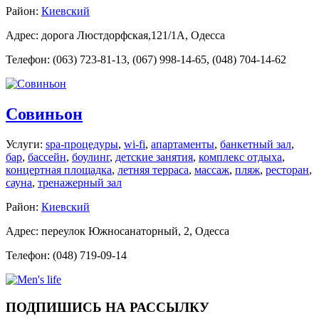
Район:
Киевский
Адрес: дорога Люстдорфская,121/1А, Одесса
Телефон: (063) 723-81-13, (067) 998-14-65, (048) 704-14-62
Совиньон
Услуги:
spa-процедуры
,
wi-fi
,
апартаменты
,
банкетный зал
,
бар
,
бассейн
,
боулинг
,
детские занятия
,
комплекс отдыха
,
концертная площадка
,
летняя терраса
,
массаж
,
пляж
,
ресторан
,
сауна
,
тренажерный зал
Район:
Киевский
Адрес: переулок Южносанаторный, 2, Одесса
Телефон: (048) 719-09-14
ПОДПИШИСЬ НА РАССЫЛКУ