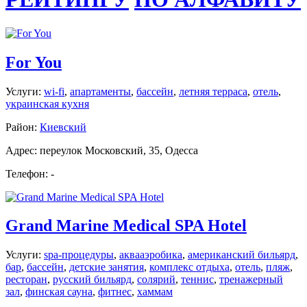
For You
Услуги:
wi-fi
,
апартаменты
,
бассейн
,
летняя терраса
,
отель
,
украинская кухня
Район:
Киевский
Адрес: переулок Московский, 35, Одесса
Телефон: -
Grand Marine Medical SPA Hotel
Услуги:
spa-процедуры
,
аквааэробика
,
американский бильярд
,
бар
,
бассейн
,
детские занятия
,
комплекс отдыха
,
отель
,
пляж
,
ресторан
,
русский бильярд
,
солярий
,
теннис
,
тренажерный
зал
,
финская сауна
,
фитнес
,
хаммам