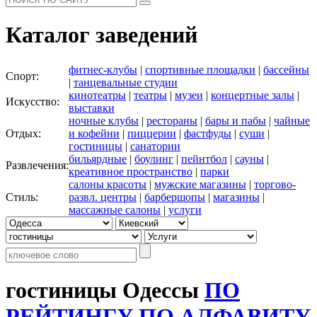
Каталог заведений
фитнес-клубы
|
спортивные площадки
|
бассейны
Спорт:
|
танцевальные студии
кинотеатры
|
театры
|
музеи
|
концертные залы
|
Искусство:
выставки
ночные клубы
|
рестораны
|
бары и пабы
|
чайные
Отдых:
и кофейни
|
пиццерии
|
фастфуды
|
суши
|
гостиницы
|
санатории
бильярдные
|
боулинг
|
пейнтбол
|
сауны
|
Развлечения:
креативное пространство
|
парки
салоны красоты
|
мужские магазины
|
торгово-
Стиль:
развл. центры
|
барбершопы
|
магазины
|
массажные салоны
|
услуги
гостиницы Одессы
ПО
РЕЙТИНГУ
ПО АЛФАВИТУ