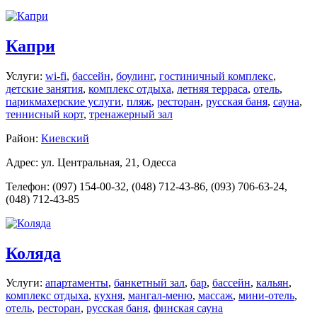
Капри
Услуги:
wi-fi
,
бассейн
,
боулинг
,
гостиничный комплекс
,
детские занятия
,
комплекс отдыха
,
летняя терраса
,
отель
,
парикмахерские услуги
,
пляж
,
ресторан
,
русская баня
,
сауна
,
теннисный корт
,
тренажерный зал
Район:
Киевский
Адрес: ул. Центральная, 21, Одесса
Телефон: (097) 154-00-32, (048) 712-43-86, (093) 706-63-24,
(048) 712-43-85
Коляда
Услуги:
апартаменты
,
банкетный зал
,
бар
,
бассейн
,
кальян
,
комплекс отдыха
,
кухня
,
мангал-меню
,
массаж
,
мини-отель
,
отель
,
ресторан
,
русская баня
,
финская сауна