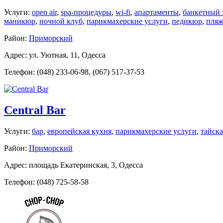
Услуги:
open air
,
spa-процедуры
,
wi-fi
,
апартаменты
,
банкетный 
маникюр
,
ночной клуб
,
парикмахерские услуги
,
педикюр
,
пля
Район:
Приморский
Адрес: ул. Уютная, 11, Одесса
Телефон: (048) 233-06-98, (067) 517-37-53
Central Bar
Услуги:
бар
,
европейская кухня
,
парикмахерские услуги
,
тайска
Район:
Приморский
Адрес: площадь Екатеринская, 3, Одесса
Телефон: (048) 725-58-58