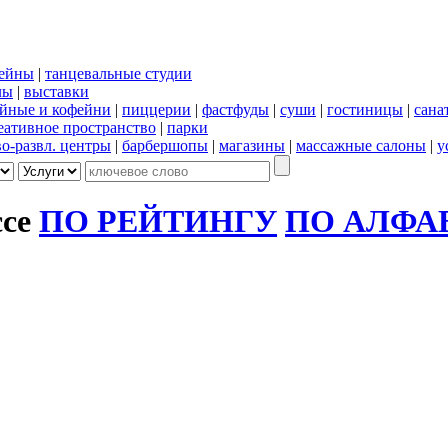
сейны
|
танцевальные студии
лы
|
выставки
йные и кофейни
|
пиццерии
|
фастфуды
|
суши
|
гостиницы
|
сана
еативное пространство
|
парки
во-развл. центры
|
барбершопы
|
магазины
|
массажные салоны
|
у
ссе
ПО РЕЙТИНГУ
ПО АЛФА