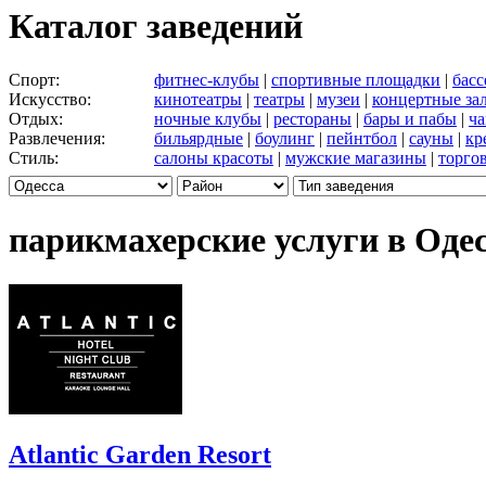
Каталог заведений
Спорт:
фитнес-клубы
|
спортивные площадки
|
бас
Искусство:
кинотеатры
|
театры
|
музеи
|
концертные за
Отдых:
ночные клубы
|
рестораны
|
бары и пабы
|
ча
Развлечения:
бильярдные
|
боулинг
|
пейнтбол
|
сауны
|
кр
Стиль:
салоны красоты
|
мужские магазины
|
торго
парикмахерские услуги в Оде
Atlantic Garden Resort