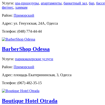
Услуги:
spa-процедуры
,
апартаменты
,
банкетный зал
,
бар
,
басс
фитнес
,
хаммам
Район:
Приморский
Адрес: ул. Генуэзская, 24A, Одесса
Телефон: (048) 774-44-44
BarberShop Odessa
Услуги:
парикмахерские услуги
Район:
Приморский
Адрес: площадь Екатерининская, 3, Одесса
Телефон: (067) 482-35-15
Boutique Hotel Otrada