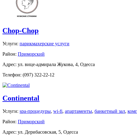
Chop-Chop
Услуги:
парикмахерские услуги
Район:
Приморский
Адрес: ул. вице-адмирала Жукова, 4, Одесса
Телефон: (097) 322-22-12
Continental
Услуги:
spa-процедуры
,
wi-fi
,
апартаменты
,
банкетный зал
,
ком
Район:
Приморский
Адрес: ул. Дерибасовская, 5, Одесса