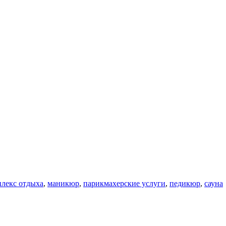
плекс отдыха
,
маникюр
,
парикмахерские услуги
,
педикюр
,
сауна