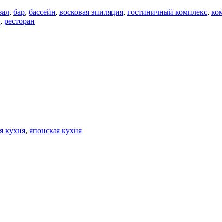
зал
,
бар
,
бассейн
,
восковая эпиляция
,
гостиничный комплекс
,
ко
ж
,
ресторан
я кухня
,
японская кухня