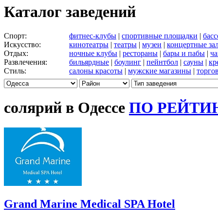
Каталог заведений
Спорт:
фитнес-клубы
|
спортивные площадки
|
бас
Искусство:
кинотеатры
|
театры
|
музеи
|
концертные за
Отдых:
ночные клубы
|
рестораны
|
бары и пабы
|
ча
Развлечения:
бильярдные
|
боулинг
|
пейнтбол
|
сауны
|
кр
Стиль:
салоны красоты
|
мужские магазины
|
торго
солярий в Одессе
ПО РЕЙТИ
Grand Marine Medical SPA Hotel