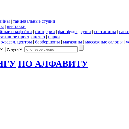
сейны
|
танцевальные студии
лы
|
выставки
йные и кофейни
|
пиццерии
|
фастфуды
|
суши
|
гостиницы
|
сана
еативное пространство
|
парки
во-развл. центры
|
барбершопы
|
магазины
|
массажные салоны
|
у
НГУ
ПО АЛФАВИТУ