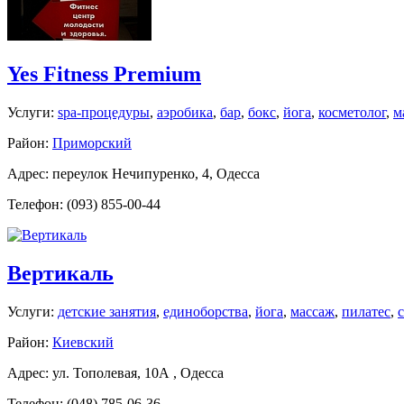
Yes Fitness Premium
Услуги:
spa-процедуры
,
аэробика
,
бар
,
бокс
,
йога
,
косметолог
,
м
Район:
Приморский
Адрес: переулок Нечипуренко, 4, Одесса
Телефон: (093) 855-00-44
Вертикаль
Услуги:
детские занятия
,
единоборства
,
йога
,
массаж
,
пилатес
,
Район:
Киевский
Адрес: ул. Тополевая, 10А , Одесса
Телефон: (048) 785-06-36