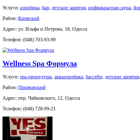
Услуги:
аэробика
,
бар
,
детские занятия
,
инфракрасная сауна
,
йо
Район:
Киевский
Адрес: ул. Ильфа и Петрова, 18, Одесса
Телефон: (048) 703-93-99
Wellness Spa Формула
Услуги:
spa-процедуры
,
аквааэробика
,
бассейн
,
детские занятия
Район:
Приморский
Адрес: пер. Чайковского, 12, Одесса
Телефон: (048) 728-99-21