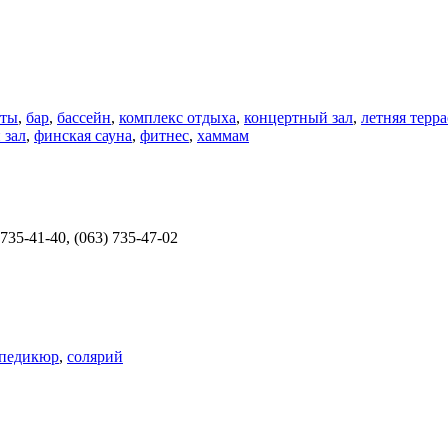
нты
,
бар
,
бассейн
,
комплекс отдыха
,
концертный зал
,
летняя терра
 зал
,
финская сауна
,
фитнес
,
хаммам
 735-41-40, (063) 735-47-02
педикюр
,
солярий