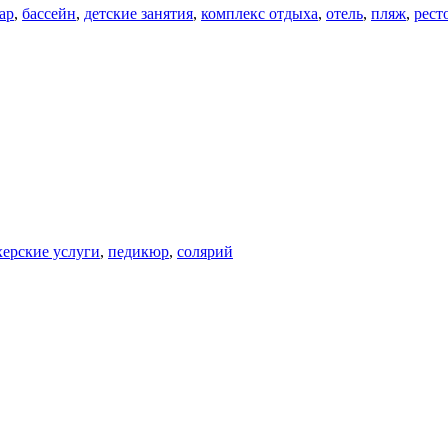
ар
,
бассейн
,
детские занятия
,
комплекс отдыха
,
отель
,
пляж
,
рест
ерские услуги
,
педикюр
,
солярий