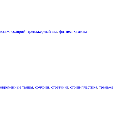
ассаж
,
солярий
,
тренажерный зал
,
фитнес
,
хаммам
современные танцы
,
солярий
,
стретчинг
,
стрип-пластика
,
тренаж