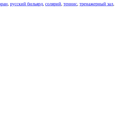
оран
,
русский бильярд
,
солярий
,
теннис
,
тренажерный зал
,