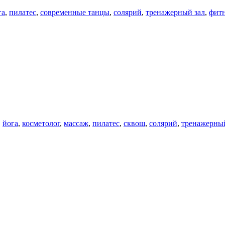
га
,
пилатес
,
современные танцы
,
солярий
,
тренажерный зал
,
фит
,
йога
,
косметолог
,
массаж
,
пилатес
,
сквош
,
солярий
,
тренажерный