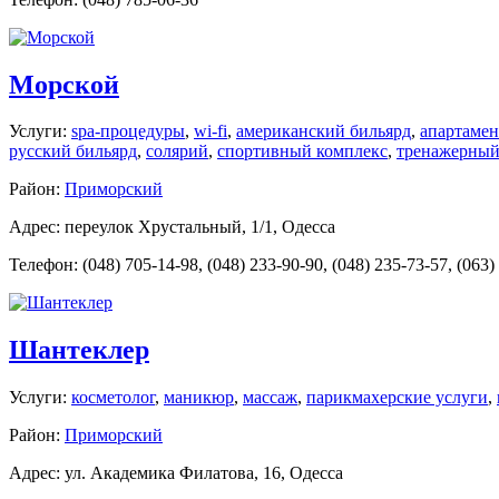
Морской
Услуги:
spa-процедуры
,
wi-fi
,
американский бильярд
,
апартаме
русский бильярд
,
солярий
,
спортивный комплекс
,
тренажерный
Район:
Приморский
Адрес: переулок Хрустальный, 1/1, Одесса
Телефон: (048) 705-14-98, (048) 233-90-90, (048) 235-73-57, (063)
Шантеклер
Услуги:
косметолог
,
маникюр
,
массаж
,
парикмахерские услуги
,
Район:
Приморский
Адрес: ул. Академика Филатова, 16, Одесса