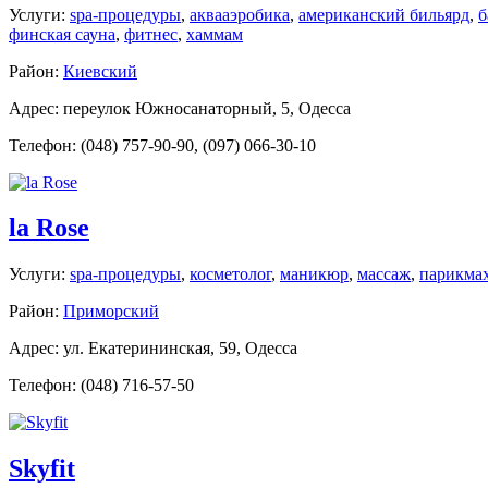
Услуги:
spa-процедуры
,
аквааэробика
,
американский бильярд
,
б
финская сауна
,
фитнес
,
хаммам
Район:
Киевский
Адрес: переулок Южносанаторный, 5, Одесса
Телефон: (048) 757-90-90, (097) 066-30-10
la Rose
Услуги:
spa-процедуры
,
косметолог
,
маникюр
,
массаж
,
парикмах
Район:
Приморский
Адрес: ул. Екатерининская, 59, Одесса
Телефон: (048) 716-57-50
Skyfit