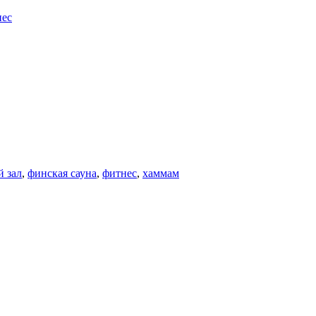
нес
 зал
,
финская сауна
,
фитнес
,
хаммам