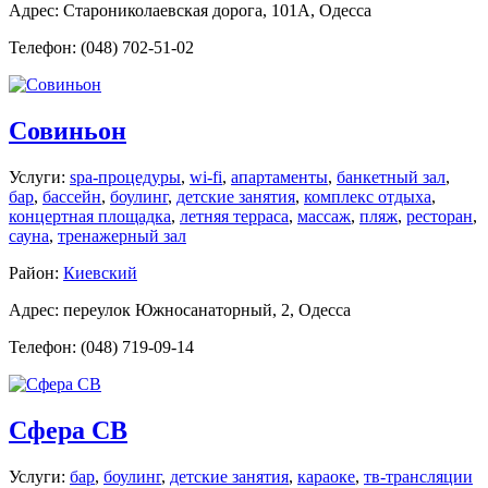
Адрес: Старониколаевская дорога, 101А, Одесса
Телефон: (048) 702-51-02
Совиньон
Услуги:
spa-процедуры
,
wi-fi
,
апартаменты
,
банкетный зал
,
бар
,
бассейн
,
боулинг
,
детские занятия
,
комплекс отдыха
,
концертная площадка
,
летняя терраса
,
массаж
,
пляж
,
ресторан
,
сауна
,
тренажерный зал
Район:
Киевский
Адрес: переулок Южносанаторный, 2, Одесса
Телефон: (048) 719-09-14
Сфера СВ
Услуги:
бар
,
боулинг
,
детские занятия
,
караоке
,
тв-трансляции