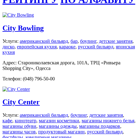
City Bowling
Услуги:
американский бильярд
,
бар
,
боулинг
,
детские занятия
,
диско
,
европейская кухня
,
караоке
,
русский бильярд
,
японская
кухня
Адрес: Старониколаевская дорога, 101А, ТРЦ «Ривьера
Shopping City», Одесса
Телефон: (048) 796-50-00
City Center
Услуги:
американский бильярд
,
боулинг
,
детские занятия
,
кафе
,
кинотеатр
,
магазин косметики
,
магазины нижнего белья
,
магазины обуви
,
магазины одежды
,
магазины подарков
,
магазины часов
,
продуктовый магазин
,
русский бильярд
,
фастфуды
,
ювелирные магазины