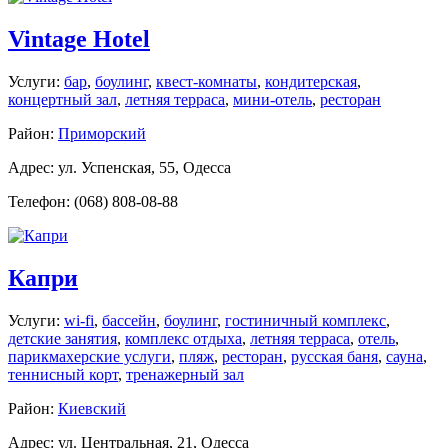
Vintage Hotel
Услуги:
бар
,
боулинг
,
квест-комнаты
,
кондитерская
,
концертный зал
,
летняя терраса
,
мини-отель
,
ресторан
Район:
Приморский
Адрес: ул. Успенская, 55, Одесса
Телефон: (068) 808-08-88
Капри
Услуги:
wi-fi
,
бассейн
,
боулинг
,
гостиничный комплекс
,
детские занятия
,
комплекс отдыха
,
летняя терраса
,
отель
,
парикмахерские услуги
,
пляж
,
ресторан
,
русская баня
,
сауна
,
теннисный корт
,
тренажерный зал
Район:
Киевский
Адрес: ул. Центральная, 21, Одесса