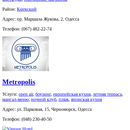
Район:
Киевский
Адрес: пр. Маршала Жукова, 2, Одесса
Телефон: (067) 482-22-74
Metropolis
Услуги:
open air
,
боулинг
,
европейская кухня
,
летняя терраса
,
мангал-меню
,
ночной клуб
,
пляж
,
японская кухня
Адрес: ул. Парковая, 15, Черноморск, Одесса
Телефон: (048) 230-40-50