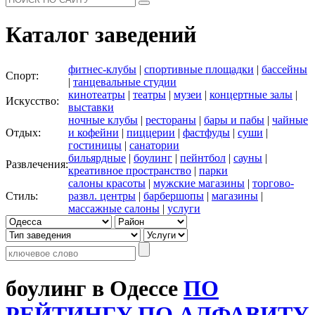
Каталог заведений
фитнес-клубы
|
спортивные площадки
|
бассейны
Спорт:
|
танцевальные студии
кинотеатры
|
театры
|
музеи
|
концертные залы
|
Искусство:
выставки
ночные клубы
|
рестораны
|
бары и пабы
|
чайные
Отдых:
и кофейни
|
пиццерии
|
фастфуды
|
суши
|
гостиницы
|
санатории
бильярдные
|
боулинг
|
пейнтбол
|
сауны
|
Развлечения:
креативное пространство
|
парки
салоны красоты
|
мужские магазины
|
торгово-
Стиль:
развл. центры
|
барбершопы
|
магазины
|
массажные салоны
|
услуги
боулинг в Одессе
ПО
РЕЙТИНГУ
ПО АЛФАВИТУ