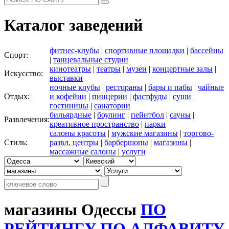
Каталог заведений
фитнес-клубы
|
спортивные площадки
|
бассейны
Спорт:
|
танцевальные студии
кинотеатры
|
театры
|
музеи
|
концертные залы
|
Искусство:
выставки
ночные клубы
|
рестораны
|
бары и пабы
|
чайные
Отдых:
и кофейни
|
пиццерии
|
фастфуды
|
суши
|
гостиницы
|
санатории
бильярдные
|
боулинг
|
пейнтбол
|
сауны
|
Развлечения:
креативное пространство
|
парки
салоны красоты
|
мужские магазины
|
торгово-
Стиль:
развл. центры
|
барбершопы
|
магазины
|
массажные салоны
|
услуги
магазины Одессы
ПО
РЕЙТИНГУ
ПО АЛФАВИТУ