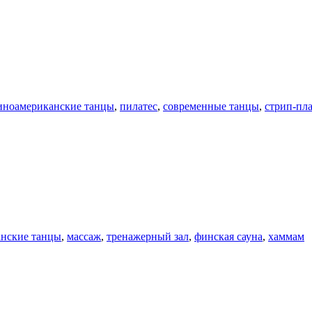
иноамериканские танцы
,
пилатес
,
современные танцы
,
стрип-пл
анские танцы
,
массаж
,
тренажерный зал
,
финская сауна
,
хаммам