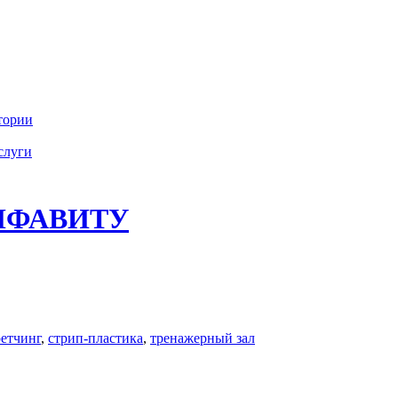
тории
слуги
ЛФАВИТУ
ретчинг
,
стрип-пластика
,
тренажерный зал