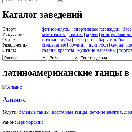
Каталог заведений
Спорт:
фитнес-клубы
|
спортивные площадки
|
бас
Искусство:
кинотеатры
|
театры
|
музеи
|
концертные за
Отдых:
ночные клубы
|
рестораны
|
бары и пабы
|
ча
Развлечения:
бильярдные
|
боулинг
|
пейнтбол
|
сауны
|
кр
Стиль:
салоны красоты
|
мужские магазины
|
торго
латиноамериканские танцы в
Альянс
Услуги:
бальные танцы
,
восточные танцы
,
детские занятия
,
дис
Район:
Приморский