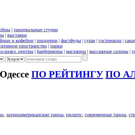
сейны
|
танцевальные студии
лы
|
выставки
йные и кофейни
|
пиццерии
|
фастфуды
|
суши
|
гостиницы
|
сана
еативное пространство
|
парки
во-развл. центры
|
барбершопы
|
магазины
|
массажные салоны
|
у
 Одессе
ПО РЕЙТИНГУ
ПО А
ко
,
латиноамериканские танцы
,
пилатес
,
современные танцы
,
ст