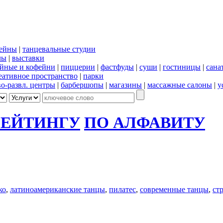
сейны
|
танцевальные студии
лы
|
выставки
йные и кофейни
|
пиццерии
|
фастфуды
|
суши
|
гостиницы
|
сана
еативное пространство
|
парки
во-развл. центры
|
барбершопы
|
магазины
|
массажные салоны
|
у
РЕЙТИНГУ
ПО АЛФАВИТУ
ко
,
латиноамериканские танцы
,
пилатес
,
современные танцы
,
ст