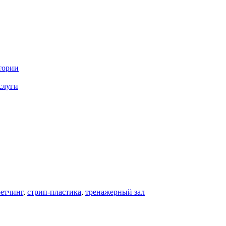
тории
слуги
ретчинг
,
стрип-пластика
,
тренажерный зал