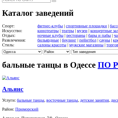
Каталог заведений
Спорт:
фитнес-клубы
|
спортивные площадки
|
бас
Искусство:
кинотеатры
|
театры
|
музеи
|
концертные за
Отдых:
ночные клубы
|
рестораны
|
бары и пабы
|
ча
Развлечения:
бильярдные
|
боулинг
|
пейнтбол
|
сауны
|
кр
Стиль:
салоны красоты
|
мужские магазины
|
торго
бальные танцы в Одессе
ПО 
Альянс
Услуги:
бальные танцы
,
восточные танцы
,
детские занятия
,
дис
Район:
Приморский