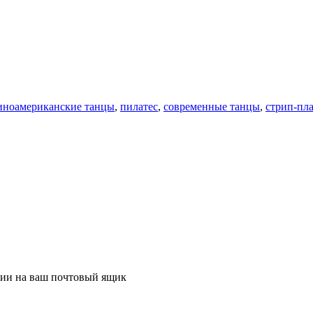
иноамериканские танцы
,
пилатес
,
современные танцы
,
стрип-пл
ции на ваш почтовый ящик