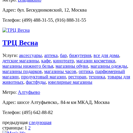
Адрес: бул. Бескудниковский, 12, Москва
Телефон: (499) 488-31-55, (916) 888-31-55
ТРЦ Весна
Услуги:
аксессуары
,
аптека
,
бар
,
бижутерия
,
все для дома
,
детские магазины
,
кафе
,
кинотеатр
,
магазин косметики
,
магазины нижнего белья
,
магазины обуви
,
магазины одежды
,
магазины подарков
,
магазины часов
,
оптика
,
парфюмерный
магазин
,
продуктовый магазин
,
ресторан
,
техника
,
товары для
животных
,
фастфуды
,
ювелирные магазины
Метро:
Алтуфьево
Адрес: шоссе Алтуфьевско,. 84-м км МКАД, Москва
Телефон: (495) 642-88-82
предыдущая
следующая
страницы:
1
2