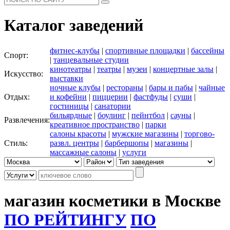
Каталог заведений
фитнес-клубы
|
спортивные площадки
|
бассейны
Спорт:
|
танцевальные студии
кинотеатры
|
театры
|
музеи
|
концертные залы
|
Искусство:
выставки
ночные клубы
|
рестораны
|
бары и пабы
|
чайные
Отдых:
и кофейни
|
пиццерии
|
фастфуды
|
суши
|
гостиницы
|
санатории
бильярдные
|
боулинг
|
пейнтбол
|
сауны
|
Развлечения:
креативное пространство
|
парки
салоны красоты
|
мужские магазины
|
торгово-
Стиль:
развл. центры
|
барбершопы
|
магазины
|
массажные салоны
|
услуги
магазин косметики в Москве
ПО РЕЙТИНГУ
ПО