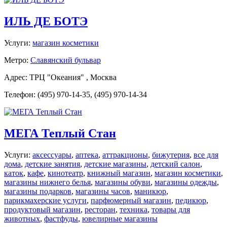
ИЛЬ ДЕ БОТЭ
Услуги:
магазин косметики
Метро:
Славянский бульвар
Адрес: ТРЦ "Океания" , Москва
Телефон: (495) 970-14-35, (495) 970-14-34
МЕГА Теплый Стан
Услуги:
аксессуары
,
аптека
,
аттракционы
,
бижутерия
,
все для
дома
,
детские занятия
,
детские магазины
,
детский салон
,
каток
,
кафе
,
кинотеатр
,
книжный магазин
,
магазин косметики
,
магазины нижнего белья
,
магазины обуви
,
магазины одежды
,
магазины подарков
,
магазины часов
,
маникюр
,
парикмахерские услуги
,
парфюмерный магазин
,
педикюр
,
продуктовый магазин
,
ресторан
,
техника
,
товары для
животных
,
фастфуды
,
ювелирные магазины