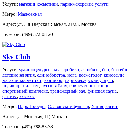
Услуги:
магазин косметики
,
парикмахерские услуги
Метро:
Маяковская
Адрес: ул. 3-я Тверская-Ямская, 21/23, Москва
Телефон: (499) 372-08-20
Sky Club
Услуги:
spa-процедуры
,
аквааэробика
,
аэробика
,
бар
,
бассейн
,
детские занятия
,
единоборства
,
йога
,
косметолог
,
криосауна
,
магазин косметики
,
маникюр
,
парикмахерские услуги
,
педикюр
,
пилатес
,
русская баня
,
современные танцы
,
спортивный комплекс
,
тренажерный зал
,
финская сауна
,
фитнес
,
хаммам
Метро:
Парк Победы
,
Славянский бульвар
,
Университет
Адрес: ул. Минская, 1Г, Москва
Телефон: (495) 788-83-38