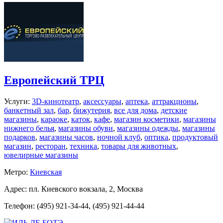
Европейский ТРЦ
Услуги:
3D-кинотеатр
,
аксессуары
,
аптека
,
аттракционы
,
банкетный зал
,
бар
,
бижутерия
,
все для дома
,
детские
магазины
,
караоке
,
каток
,
кафе
,
магазин косметики
,
магазины
нижнего белья
,
магазины обуви
,
магазины одежды
,
магазины
подарков
,
магазины часов
,
ночной клуб
,
оптика
,
продуктовый
магазин
,
ресторан
,
техника
,
товары для животных
,
ювелирные магазины
Метро:
Киевская
Адрес: пл. Киевского вокзала, 2, Москва
Телефон: (495) 921-34-44, (495) 921-44-44