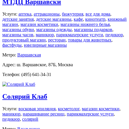
МТДЦ Варшавски
Услуги:
аптека
,
аттракционы
,
бижутерия
,
все для дома
,
детские занятия
,
детские магазины
,
кафе
,
кинотеатр
,
книжный
магазин
,
магазин косметики
,
магазины нижнего белья
,
магазины обуви
,
магазины одежды
,
магазины подарков
,
магазины часов
,
маникюр
,
парикмахерские услуги
,
педикюр
,
продуктовый магазин
,
ресторан
,
товары для животных
,
фастфуды
,
ювелирные магазины
Метро:
Варшавская
Адрес: ш. Варшавское, 87Б, Москва
Телефон: (495) 641-34-31
Солярий Клаб
Услуги:
восковая эпиляция
,
косметолог
,
магазин косметики
,
маникюр
,
наращивание ресниц
,
парикмахерские услуги
,
педикюр
,
солярий
Метро:
Владыкино