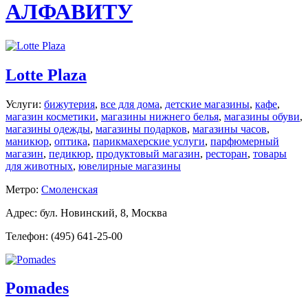
АЛФАВИТУ
Lotte Plaza
Услуги:
бижутерия
,
все для дома
,
детские магазины
,
кафе
,
магазин косметики
,
магазины нижнего белья
,
магазины обуви
,
магазины одежды
,
магазины подарков
,
магазины часов
,
маникюр
,
оптика
,
парикмахерские услуги
,
парфюмерный
магазин
,
педикюр
,
продуктовый магазин
,
ресторан
,
товары
для животных
,
ювелирные магазины
Метро:
Смоленская
Адрес: бул. Новинский, 8, Москва
Телефон: (495) 641-25-00
Pomades