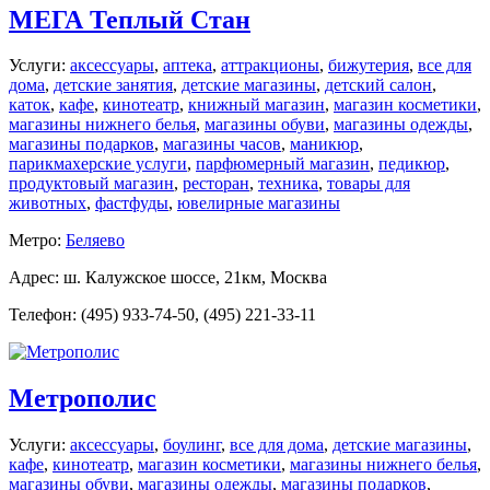
МЕГА Теплый Стан
Услуги:
аксессуары
,
аптека
,
аттракционы
,
бижутерия
,
все для
дома
,
детские занятия
,
детские магазины
,
детский салон
,
каток
,
кафе
,
кинотеатр
,
книжный магазин
,
магазин косметики
,
магазины нижнего белья
,
магазины обуви
,
магазины одежды
,
магазины подарков
,
магазины часов
,
маникюр
,
парикмахерские услуги
,
парфюмерный магазин
,
педикюр
,
продуктовый магазин
,
ресторан
,
техника
,
товары для
животных
,
фастфуды
,
ювелирные магазины
Метро:
Беляево
Адрес: ш. Калужское шоссе, 21км, Москва
Телефон: (495) 933-74-50, (495) 221-33-11
Метрополис
Услуги:
аксессуары
,
боулинг
,
все для дома
,
детские магазины
,
кафе
,
кинотеатр
,
магазин косметики
,
магазины нижнего белья
,
магазины обуви
,
магазины одежды
,
магазины подарков
,