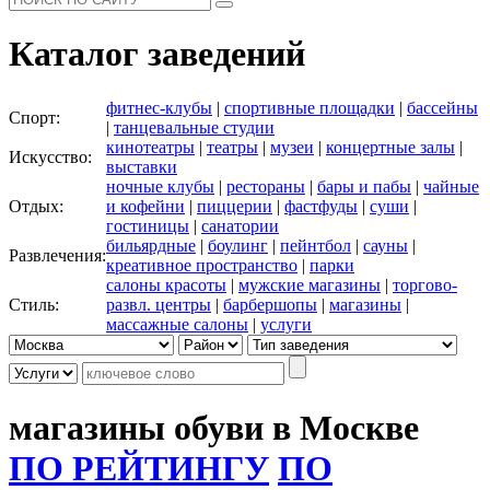
Каталог заведений
фитнес-клубы
|
спортивные площадки
|
бассейны
Спорт:
|
танцевальные студии
кинотеатры
|
театры
|
музеи
|
концертные залы
|
Искусство:
выставки
ночные клубы
|
рестораны
|
бары и пабы
|
чайные
Отдых:
и кофейни
|
пиццерии
|
фастфуды
|
суши
|
гостиницы
|
санатории
бильярдные
|
боулинг
|
пейнтбол
|
сауны
|
Развлечения:
креативное пространство
|
парки
салоны красоты
|
мужские магазины
|
торгово-
Стиль:
развл. центры
|
барбершопы
|
магазины
|
массажные салоны
|
услуги
магазины обуви в Москве
ПО РЕЙТИНГУ
ПО