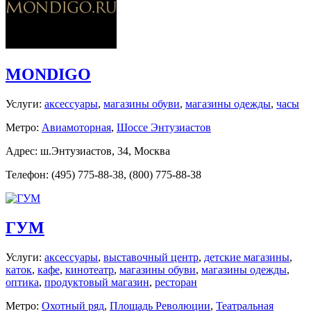
MONDIGO
Услуги:
аксессуары
,
магазины обуви
,
магазины одежды
,
часы
Метро:
Авиамоторная
,
Шоссе Энтузиастов
Адрес: ш.Энтузиастов, 34, Москва
Телефон: (495) 775-88-38, (800) 775-88-38
ГУМ
Услуги:
аксессуары
,
выставочный центр
,
детские магазины
,
каток
,
кафе
,
кинотеатр
,
магазины обуви
,
магазины одежды
,
оптика
,
продуктовый магазин
,
ресторан
Метро:
Охотный ряд
,
Площадь Революции
,
Театральная