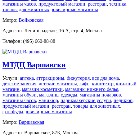
магазины часов
,
продуктовый магазин
,
ресторан
,
техника
,
товары для животных
,
ювелирные магазины
Метро:
Войковская
Адрес: ш. Ленинградское, 16 А, стр. 4, Москва
Телефон: (495) 660-88-88
МТДЦ Варшавски
Услуги:
аптека
,
аттракционы
,
бижутерия
,
все для дома
,
детские занятия
,
детские магазины
,
кафе
,
кинотеатр
,
книжный
магазин
,
магазин косметики
,
магазины нижнего белья
,
магазины обуви
,
магазины одежды
,
магазины подарков
,
магазины часов
,
маникюр
,
парикмахерские услуги
,
педикюр
,
продуктовый магазин
,
ресторан
,
товары для животных
,
фастфуды
,
ювелирные магазины
Метро:
Варшавская
Адрес: ш. Варшавское, 87Б, Москва