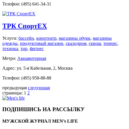
Телефон: (495) 641-34-31
ТРК СпортЕХ
Услуги:
бассейн
,
кинотеатр
,
магазины обуви
,
магазины
одежды
,
продуктовый магазин
,
скалодром
,
сквош
,
теннис
,
техника
,
тир
,
фитнес
Метро:
Авиамоторная
Адрес: ул. 5-я Кабельная, 2, Москва
Телефон: (495) 958-88-88
предыдущая
следующая
страницы:
1
2
ПОДПИШИСЬ НА РАССЫЛКУ
МУЖСКОЙ ЖУРНАЛ MEN’s LIFE