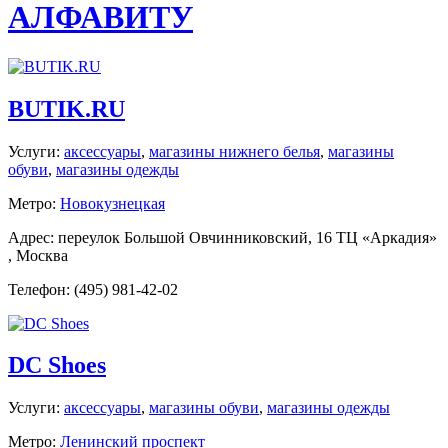
АЛФАВИТУ
BUTIK.RU
Услуги:
аксессуары
,
магазины нижнего белья
,
магазины
обуви
,
магазины одежды
Метро:
Новокузнецкая
Адрес: переулок Большой Овчинниковский, 16 ТЦ «Аркадия»
, Москва
Телефон: (495) 981-42-02
DC Shoes
Услуги:
аксессуары
,
магазины обуви
,
магазины одежды
Метро:
Ленинский проспект