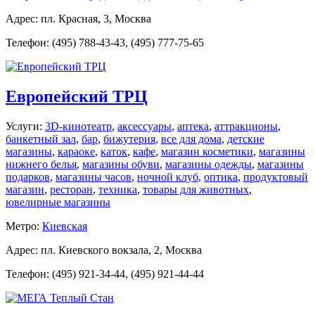
Адрес: пл. Красная, 3, Москва
Телефон: (495) 788-43-43, (495) 777-75-65
Европейский ТРЦ
Услуги:
3D-кинотеатр
,
аксессуары
,
аптека
,
аттракционы
,
банкетный зал
,
бар
,
бижутерия
,
все для дома
,
детские
магазины
,
караоке
,
каток
,
кафе
,
магазин косметики
,
магазины
нижнего белья
,
магазины обуви
,
магазины одежды
,
магазины
подарков
,
магазины часов
,
ночной клуб
,
оптика
,
продуктовый
магазин
,
ресторан
,
техника
,
товары для животных
,
ювелирные магазины
Метро:
Киевская
Адрес: пл. Киевского вокзала, 2, Москва
Телефон: (495) 921-34-44, (495) 921-44-44