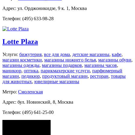
Адрес: ул. Орджоникидзе, 9 к. 1, Москва
Телефон: (495) 633-98-28
Lotte Plaza
Услуги:
бижутерия
,
все для дома
,
детские магазины
,
кафе
,
магазин косметики
,
магазины нижнего белья
,
магазины обуви
,
магазины одежды
,
магазины подарков
,
магазины часов
,
маникюр
,
оптика
,
парикмахерские услуги
,
парфюмерный
магазин
,
педикюр
,
продуктовый магазин
,
ресторан
,
товары
для животных
,
ювелирные магазины
Метро:
Смоленская
Адрес: бул. Новинский, 8, Москва
Телефон: (495) 641-25-00