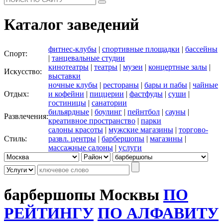
Каталог заведений
фитнес-клубы
|
спортивные площадки
|
бассейны
Спорт:
|
танцевальные студии
кинотеатры
|
театры
|
музеи
|
концертные залы
|
Искусство:
выставки
ночные клубы
|
рестораны
|
бары и пабы
|
чайные
Отдых:
и кофейни
|
пиццерии
|
фастфуды
|
суши
|
гостиницы
|
санатории
бильярдные
|
боулинг
|
пейнтбол
|
сауны
|
Развлечения:
креативное пространство
|
парки
салоны красоты
|
мужские магазины
|
торгово-
Стиль:
развл. центры
|
барбершопы
|
магазины
|
массажные салоны
|
услуги
барбершопы Москвы
ПО
РЕЙТИНГУ
ПО АЛФАВИТУ