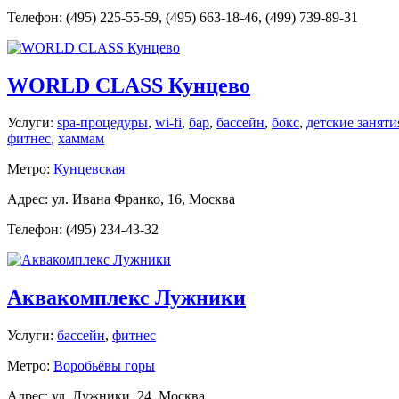
Телефон: (495) 225-55-59, (495) 663-18-46, (499) 739-89-31
WORLD CLASS Кунцево
Услуги:
spa-процедуры
,
wi-fi
,
бар
,
бассейн
,
бокс
,
детские заняти
фитнес
,
хаммам
Метро:
Кунцевская
Адрес: ул. Ивана Франко, 16, Москва
Телефон: (495) 234-43-32
Аквакомплекс Лужники
Услуги:
бассейн
,
фитнес
Метро:
Воробьёвы горы
Адрес: ул. Лужники, 24, Москва