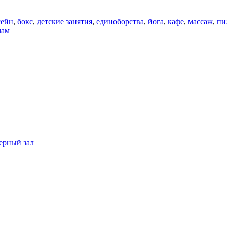
сейн
,
бокс
,
детские занятия
,
единоборства
,
йога
,
кафе
,
массаж
,
пи
мам
ерный зал