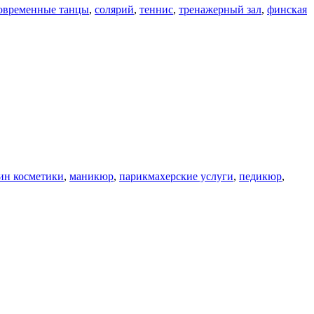
овременные танцы
,
солярий
,
теннис
,
тренажерный зал
,
финская
ин косметики
,
маникюр
,
парикмахерские услуги
,
педикюр
,