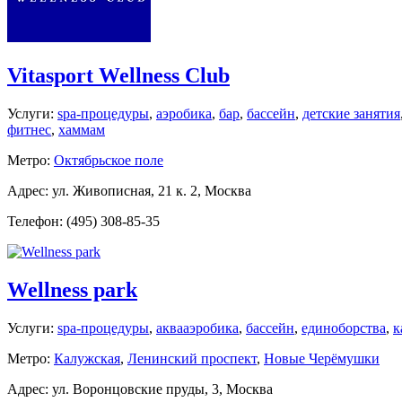
Vitasport Wellness Club
Услуги:
spa-процедуры
,
аэробика
,
бар
,
бассейн
,
детские занятия
фитнес
,
хаммам
Метро:
Октябрьское поле
Адрес: ул. Живописная, 21 к. 2, Москва
Телефон: (495) 308-85-35
Wellness park
Услуги:
spa-процедуры
,
аквааэробика
,
бассейн
,
единоборства
,
к
Метро:
Калужская
,
Ленинский проспект
,
Новые Черёмушки
Адрес: ул. Воронцовские пруды, 3, Москва