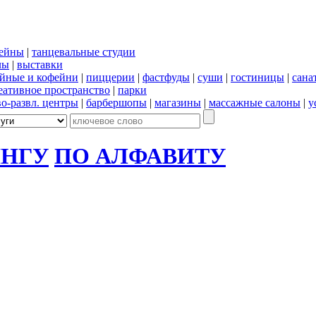
сейны
|
танцевальные студии
лы
|
выставки
йные и кофейни
|
пиццерии
|
фастфуды
|
суши
|
гостиницы
|
сана
еативное пространство
|
парки
во-развл. центры
|
барбершопы
|
магазины
|
массажные салоны
|
у
ИНГУ
ПО АЛФАВИТУ