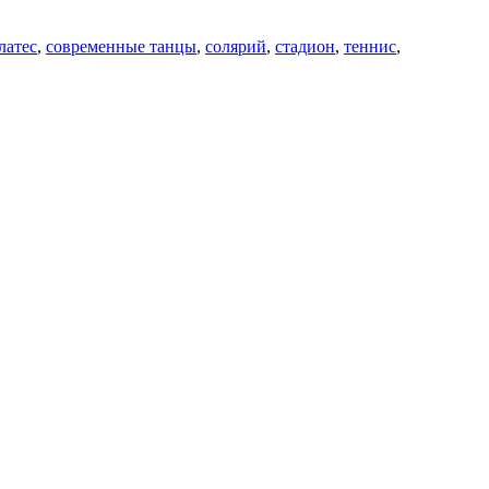
латес
,
современные танцы
,
солярий
,
стадион
,
теннис
,