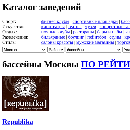
Каталог заведений
Спорт:
фитнес-клубы
|
спортивные площадки
|
бас
Искусство:
кинотеатры
|
театры
|
музеи
|
концертные за
Отдых:
ночные клубы
|
рестораны
|
бары и пабы
|
ча
Развлечения:
бильярдные
|
боулинг
|
пейнтбол
|
сауны
|
кр
Стиль:
салоны красоты
|
мужские магазины
|
торго
бассейны Москвы
ПО РЕЙТ
Republika