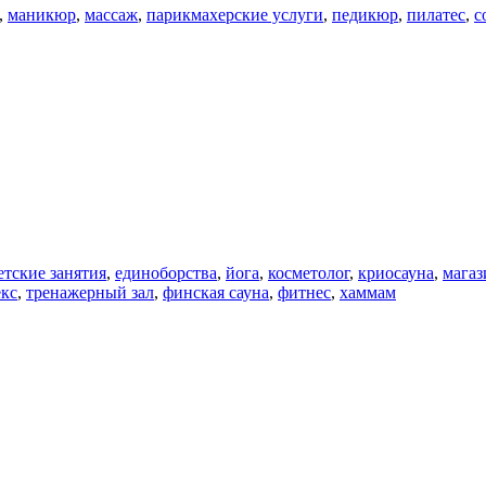
,
маникюр
,
массаж
,
парикмахерские услуги
,
педикюр
,
пилатес
,
с
етские занятия
,
единоборства
,
йога
,
косметолог
,
криосауна
,
магаз
кс
,
тренажерный зал
,
финская сауна
,
фитнес
,
хаммам