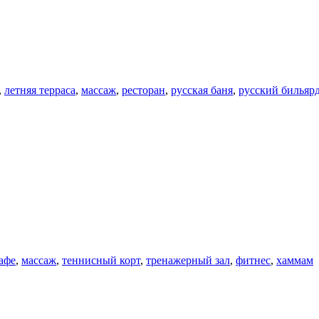
,
летняя терраса
,
массаж
,
ресторан
,
русская баня
,
русский бильяр
афе
,
массаж
,
теннисный корт
,
тренажерный зал
,
фитнес
,
хаммам