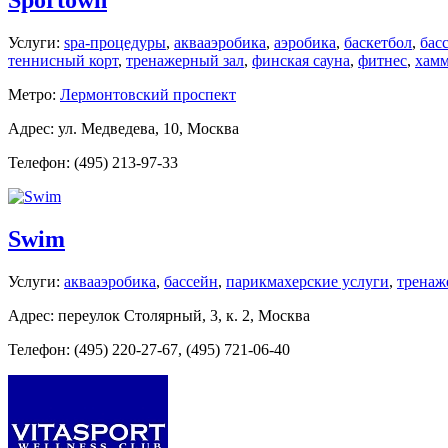
Sportown
Услуги:
spa-процедуры
,
аквааэробика
,
аэробика
,
баскетбол
,
бас
теннисный корт
,
тренажерный зал
,
финская сауна
,
фитнес
,
хам
Метро:
Лермонтовский проспект
Адрес: ул. Медведева, 10, Москва
Телефон: (495) 213-97-33
Swim
Услуги:
аквааэробика
,
бассейн
,
парикмахерские услуги
,
тренаж
Адрес: переулок Столярный, 3, к. 2, Москва
Телефон: (495) 220-27-67, (495) 721-06-40