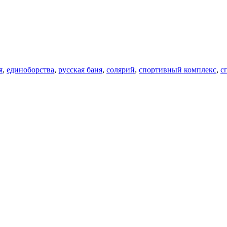
я
,
единоборства
,
русская баня
,
солярий
,
спортивный комплекс
,
с