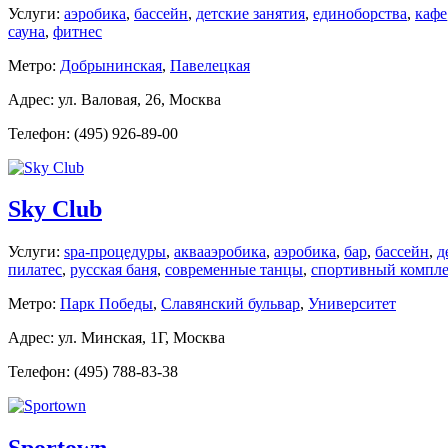
Услуги:
аэробика
,
бассейн
,
детские занятия
,
единоборства
,
кафе
сауна
,
фитнес
Метро:
Добрынинская
,
Павелецкая
Адрес: ул. Валовая, 26, Москва
Телефон: (495) 926-89-00
Sky Club
Услуги:
spa-процедуры
,
аквааэробика
,
аэробика
,
бар
,
бассейн
,
д
пилатес
,
русская баня
,
современные танцы
,
спортивный компле
Метро:
Парк Победы
,
Славянский бульвар
,
Университет
Адрес: ул. Минская, 1Г, Москва
Телефон: (495) 788-83-38