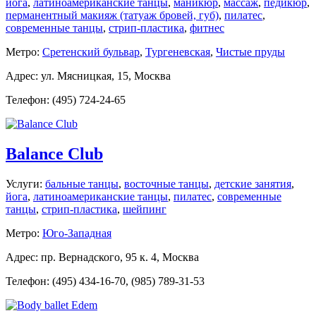
йога
,
латиноамериканские танцы
,
маникюр
,
массаж
,
педикюр
,
перманентный макияж (татуаж бровей, губ)
,
пилатес
,
современные танцы
,
стрип-пластика
,
фитнес
Метро:
Сретенский бульвар
,
Тургеневская
,
Чистые пруды
Адрес: ул. Мясницкая, 15, Москва
Телефон: (495) 724-24-65
Balance Club
Услуги:
бальные танцы
,
восточные танцы
,
детские занятия
,
йога
,
латиноамериканские танцы
,
пилатес
,
современные
танцы
,
стрип-пластика
,
шейпинг
Метро:
Юго-Западная
Адрес: пр. Вернадского, 95 к. 4, Москва
Телефон: (495) 434-16-70, (985) 789-31-53