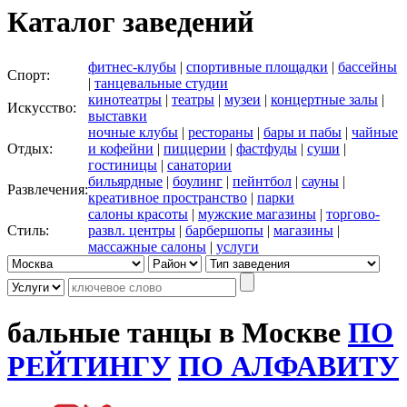
Каталог заведений
фитнес-клубы
|
спортивные площадки
|
бассейны
Спорт:
|
танцевальные студии
кинотеатры
|
театры
|
музеи
|
концертные залы
|
Искусство:
выставки
ночные клубы
|
рестораны
|
бары и пабы
|
чайные
Отдых:
и кофейни
|
пиццерии
|
фастфуды
|
суши
|
гостиницы
|
санатории
бильярдные
|
боулинг
|
пейнтбол
|
сауны
|
Развлечения:
креативное пространство
|
парки
салоны красоты
|
мужские магазины
|
торгово-
Стиль:
развл. центры
|
барбершопы
|
магазины
|
массажные салоны
|
услуги
бальные танцы в Москве
ПО
РЕЙТИНГУ
ПО АЛФАВИТУ