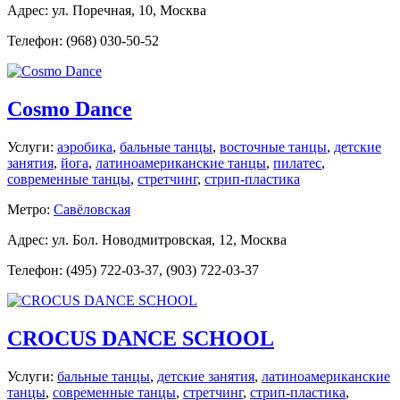
Адрес: ул. Поречная, 10, Москва
Телефон: (968) 030-50-52
Cosmo Dance
Услуги:
аэробика
,
бальные танцы
,
восточные танцы
,
детские
занятия
,
йога
,
латиноамериканские танцы
,
пилатес
,
современные танцы
,
стретчинг
,
стрип-пластика
Метро:
Савёловская
Адрес: ул. Бол. Новодмитровская, 12, Москва
Телефон: (495) 722-03-37, (903) 722-03-37
CROCUS DANCE SCHOOL
Услуги:
бальные танцы
,
детские занятия
,
латиноамериканские
танцы
,
современные танцы
,
стретчинг
,
стрип-пластика
,