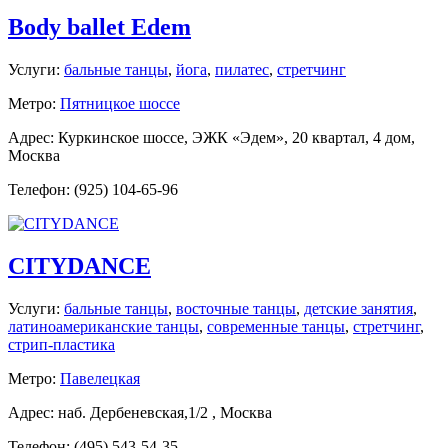
Body ballet Edem
Услуги:
бальные танцы
,
йога
,
пилатес
,
стретчинг
Метро:
Пятницкое шоссе
Адрес: Куркинское шоссе, ЭЖК «Эдем», 20 квартал, 4 дом,
Москва
Телефон: (925) 104-65-96
CITYDANCE
Услуги:
бальные танцы
,
восточные танцы
,
детские занятия
,
латиноамериканские танцы
,
современные танцы
,
стретчинг
,
стрип-пластика
Метро:
Павелецкая
Адрес: наб. Дербеневская,1/2 , Москва
Телефон: (495) 543-54-35