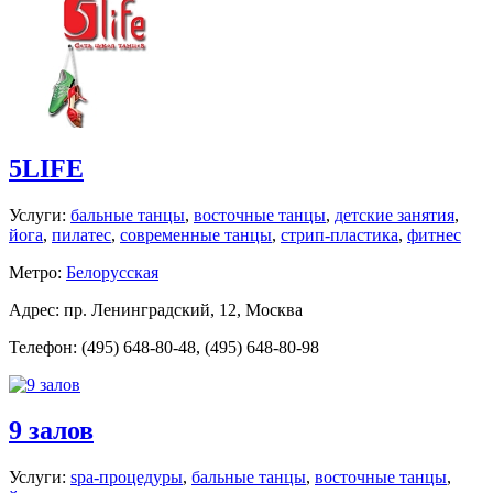
5LIFE
Услуги:
бальные танцы
,
восточные танцы
,
детские занятия
,
йога
,
пилатес
,
современные танцы
,
стрип-пластика
,
фитнес
Метро:
Белорусская
Адрес: пр. Ленинградский, 12, Москва
Телефон: (495) 648-80-48, (495) 648-80-98
9 залов
Услуги:
spa-процедуры
,
бальные танцы
,
восточные танцы
,