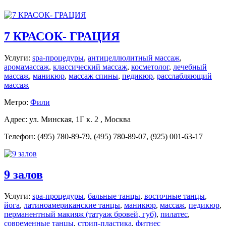
7 КРАСОК- ГРАЦИЯ
Услуги:
spa-процедуры
,
антицеллюлитный массаж
,
аромамассаж
,
классический массаж
,
косметолог
,
лечебный
массаж
,
маникюр
,
массаж спины
,
педикюр
,
расслабляющий
массаж
Метро:
Фили
Адрес: ул. Минская, 1Г к. 2 , Москва
Телефон: (495) 780-89-79, (495) 780-89-07, (925) 001-63-17
9 залов
Услуги:
spa-процедуры
,
бальные танцы
,
восточные танцы
,
йога
,
латиноамериканские танцы
,
маникюр
,
массаж
,
педикюр
,
перманентный макияж (татуаж бровей, губ)
,
пилатес
,
современные танцы
,
стрип-пластика
,
фитнес