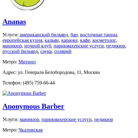
Ananas
Услуги:
американский бильярд
,
бар
,
восточные танцы
,
европейская кухня
,
кальян
,
караоке
,
кафе
,
косметолог
,
маникюр
,
ночной клуб
,
парикмахерские услуги
,
педикюр
,
русский бильярд
,
сауна
,
солярий
Метро:
Митино
Адрес: ул. Генерала Белобородова, 11, Москва
Телефон: (495) 759-66-44
Anonymous Barber
Услуги:
маникюр
,
парикмахерские услуги
,
педикюр
Метро:
Чкаловская