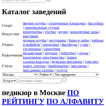
Каталог заведений
фитнес-клубы
|
спортивные площадки
|
бассейны
Спорт:
|
танцевальные студии
кинотеатры
|
театры
|
музеи
|
концертные залы
|
Искусство:
выставки
ночные клубы
|
рестораны
|
бары и пабы
|
чайные
Отдых:
и кофейни
|
пиццерии
|
фастфуды
|
суши
|
гостиницы
|
санатории
бильярдные
|
боулинг
|
пейнтбол
|
сауны
|
Развлечения:
креативное пространство
|
парки
салоны красоты
|
мужские магазины
|
торгово-
Стиль:
развл. центры
|
барбершопы
|
магазины
|
массажные салоны
|
услуги
педикюр в Москве
ПО
РЕЙТИНГУ
ПО АЛФАВИТУ