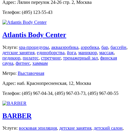
Адрес: Лялин переулок 24-26 стр. 2, Москва
Телефон: (495) 123-55-43
Atlantis Body Center
Услуги:
spa-процедуры
,
аквааэробика
,
аэробика
,
бар
,
бассейн
,
детские занятия
,
единоборства
,
йога
,
маникюр
,
массаж
,
педикюр
,
пилатес
,
стретчинг
,
тренажерный зал
,
финская
сауна
,
фитнес
,
хаммам
Метро:
Выставочная
Адрес: наб. Краснопресненская, 12, Москва
Телефон: (495) 967-04-34, (495) 967-03-73, (495) 967-00-55
BARBER
Услуги:
восковая эпиляция
,
детские занятия
,
детский салон
,