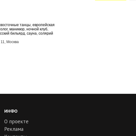
,
восточные танцы
,
европейская
олог
,
маникюр
,
ночной клуб
,
сский бильярд
,
сауна
,
солярий
 11, Москва
ИНФО
О проекте
Реклама