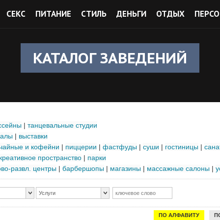
СЕКС
ПИТАНИЕ
СТИЛЬ
ДЕНЬГИ
ОТДЫХ
ПЕРСО
КАТАЛОГ ЗАВЕДЕНИЙ
ссейны
|
танцевальные студии
залы
|
выставки
чайные и кофейни
|
пиццерии
|
фастфуды
|
суши
|
гостиницы
|
сана
креативное пространство
|
парки
ово-развл. центры
|
барбершопы
|
магазины
|
массажные салоны
|
у
Услуги
ПО АЛФАВИТУ
П