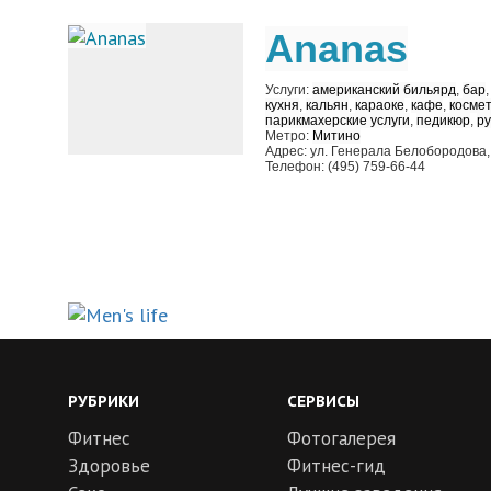
Ananas
Услуги:
американский бильярд
,
бар
кухня
,
кальян
,
караоке
,
кафе
,
космет
парикмахерские услуги
,
педикюр
,
ру
Метро:
Митино
Адрес: ул. Генерала Белобородова,
Телефон: (495) 759-66-44
РУБРИКИ
СЕРВИСЫ
Фитнес
Фотогалерея
Здоровье
Фитнес-гид