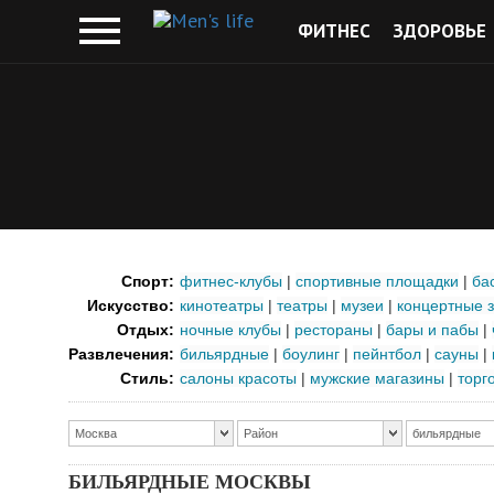
ФИТНЕС
ЗДОРОВЬЕ
Спорт:
фитнес-клубы
|
спортивные площадки
|
ба
Искусство:
кинотеатры
|
театры
|
музеи
|
концертные 
Отдых:
ночные клубы
|
рестораны
|
бары и пабы
|
Развлечения:
бильярдные
|
боулинг
|
пейнтбол
|
сауны
|
Стиль:
салоны красоты
|
мужские магазины
|
торг
Москва
Район
бильярдные
БИЛЬЯРДНЫЕ МОСКВЫ