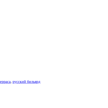
терраса
,
русский бильярд