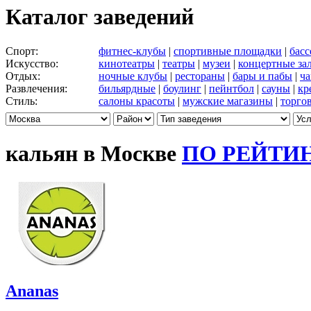
Каталог заведений
Спорт:
фитнес-клубы
|
спортивные площадки
|
бас
Искусство:
кинотеатры
|
театры
|
музеи
|
концертные за
Отдых:
ночные клубы
|
рестораны
|
бары и пабы
|
ча
Развлечения:
бильярдные
|
боулинг
|
пейнтбол
|
сауны
|
кр
Стиль:
салоны красоты
|
мужские магазины
|
торго
кальян в Москве
ПО РЕЙТИ
Ananas