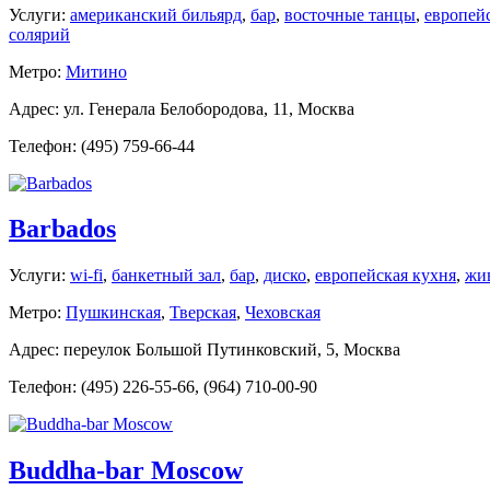
Услуги:
американский бильярд
,
бар
,
восточные танцы
,
европей
солярий
Метро:
Митино
Адрес: ул. Генерала Белобородова, 11, Москва
Телефон: (495) 759-66-44
Barbados
Услуги:
wi-fi
,
банкетный зал
,
бар
,
диско
,
европейская кухня
,
жи
Метро:
Пушкинская
,
Тверская
,
Чеховская
Адрес: переулок Большой Путинковский, 5, Москва
Телефон: (495) 226-55-66, (964) 710-00-90
Buddha-bar Moscow