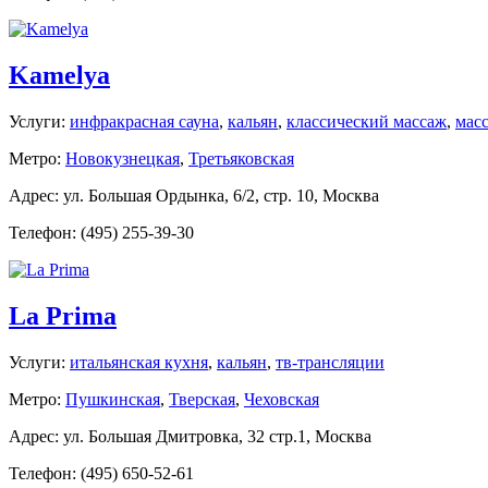
Kamelya
Услуги:
инфракрасная сауна
,
кальян
,
классический массаж
,
мас
Метро:
Новокузнецкая
,
Третьяковская
Адрес: ул. Большая Ордынка, 6/2, стр. 10, Москва
Телефон: (495) 255-39-30
La Prima
Услуги:
итальянская кухня
,
кальян
,
тв-трансляции
Метро:
Пушкинская
,
Тверская
,
Чеховская
Адрес: ул. Большая Дмитровка, 32 стр.1, Москва
Телефон: (495) 650-52-61