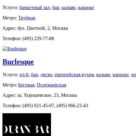
Услуги:
банкетный зал
,
бар
,
кальян
,
караоке
Метро:
Трубная
Адрес: бул. Цветной, 2, Москва
Телефон: (495) 229-77-88
Burlesque
Услуги:
wi-fi
,
бар
,
диско
,
европейская кухня
,
кальян
,
караоке
,
но
Метро:
Беговая
,
Полежаевская
Адрес: ш. Хо­ро­шев­ское, 23, Москва
Телефон: (495) 921-45-07, (495) 966-23-43