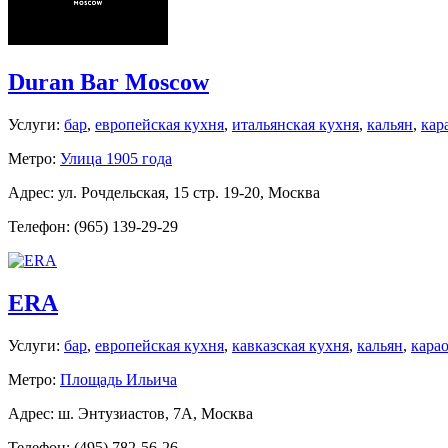
Duran Bar Moscow
Услуги:
бар
,
европейская кухня
,
итальянская кухня
,
кальян
,
кар
Метро:
Улица 1905 года
Адрес: ул. Рочдельская, 15 стр. 19-20, Москва
Телефон: (965) 139-29-29
ERA
Услуги:
бар
,
европейская кухня
,
кавказская кухня
,
кальян
,
кара
Метро:
Площадь Ильича
Адрес: ш. Энтузиастов, 7А, Москва
Телефон: (495) 782-56-26