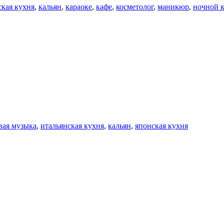
ская кухня
,
кальян
,
караоке
,
кафе
,
косметолог
,
маникюр
,
ночной 
вая музыка
,
итальянская кухня
,
кальян
,
японская кухня