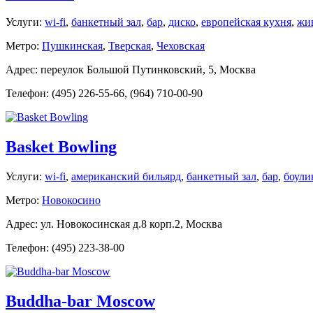
Услуги:
wi-fi
,
банкетный зал
,
бар
,
диско
,
европейская кухня
,
жи
Метро:
Пушкинская
,
Тверская
,
Чеховская
Адрес: переулок Большой Путинковский, 5, Москва
Телефон: (495) 226-55-66, (964) 710-00-90
Basket Bowling
Услуги:
wi-fi
,
американский бильярд
,
банкетный зал
,
бар
,
боули
Метро:
Новокосино
Адрес: ул. Новокосинская д.8 корп.2, Москва
Телефон: (495) 223-38-00
Buddha-bar Moscow