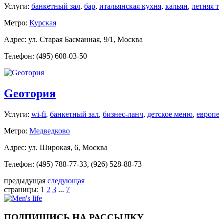
Услуги:
банкетный зал
,
бар
,
итальянская кухня
,
кальян
,
летняя 
Метро:
Курская
Адрес: ул. Старая Басманная, 9/1, Москва
Телефон: (495) 608-03-50
Geoтория
Услуги:
wi-fi
,
банкетный зал
,
бизнес-ланч
,
детское меню
,
европе
Метро:
Медведково
Адрес: ул. Широкая, 6, Москва
Телефон: (495) 788-77-33, (926) 528-88-73
предыдущая
следующая
страницы:
1
2
3
...
7
ПОДПИШИСЬ НА РАССЫЛКУ