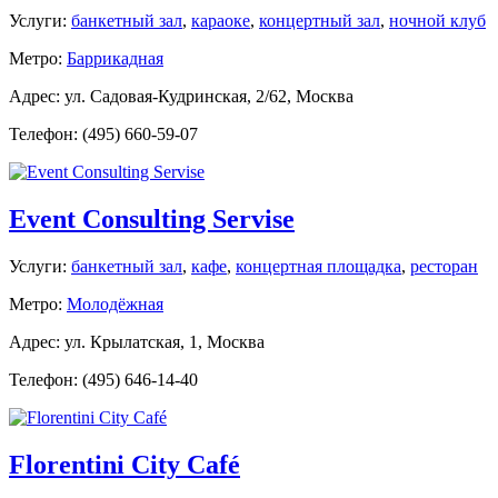
Услуги:
банкетный зал
,
караоке
,
концертный зал
,
ночной клуб
Метро:
Баррикадная
Адрес: ул. Садовая-Кудринская, 2/62, Москва
Телефон: (495) 660-59-07
Event Consulting Servise
Услуги:
банкетный зал
,
кафе
,
концертная площадка
,
ресторан
Метро:
Молодёжная
Адрес: ул. Крылатская, 1, Москва
Телефон: (495) 646‐14‐40
Florentini City Café