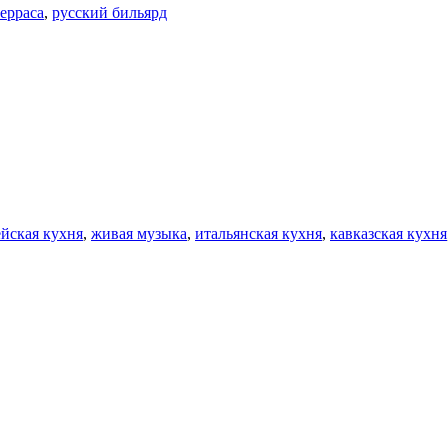
терраса
,
русский бильярд
йская кухня
,
живая музыка
,
итальянская кухня
,
кавказская кухня