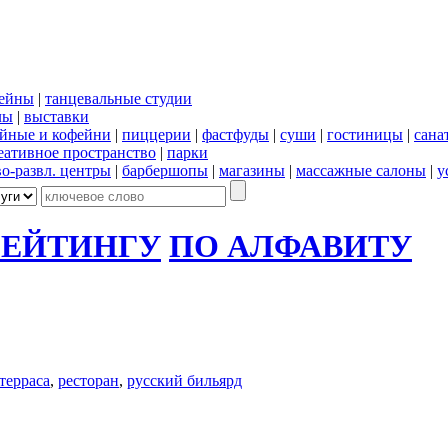
сейны
|
танцевальные студии
лы
|
выставки
йные и кофейни
|
пиццерии
|
фастфуды
|
суши
|
гостиницы
|
сана
еативное пространство
|
парки
во-развл. центры
|
барбершопы
|
магазины
|
массажные салоны
|
у
РЕЙТИНГУ
ПО АЛФАВИТУ
терраса
,
ресторан
,
русский бильярд