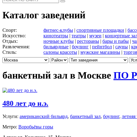
Каталог заведений
Спорт:
фитнес-клубы
|
спортивные площадки
|
бас
Искусство:
кинотеатры
|
театры
|
музеи
|
концертные за
Отдых:
ночные клубы
|
рестораны
|
бары и пабы
|
ча
Развлечения:
бильярдные
|
боулинг
|
пейнтбол
|
сауны
|
кр
Стиль:
салоны красоты
|
мужские магазины
|
торго
банкетный зал в Москве
ПО 
480 лет до н.э.
Услуги:
американский бильярд
,
банкетный зал
,
боулинг
,
летняя 
Метро:
Воробьёвы горы