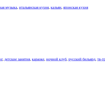
вая музыка
,
итальянская кухня
,
кальян
,
японская кухня
нг
,
детские занятия
,
караоке
,
ночной клуб
,
русский бильярд
,
тв-т