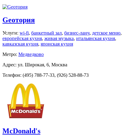
Geoтория
Услуги:
wi-fi
,
банкетный зал
,
бизнес-ланч
,
детское меню
,
европейская кухня
,
живая музыка
,
итальянская кухня
,
кавказская кухня
,
японская кухня
Метро:
Медведково
Адрес: ул. Широкая, 6, Москва
Телефон: (495) 788-77-33, (926) 528-88-73
McDonald's