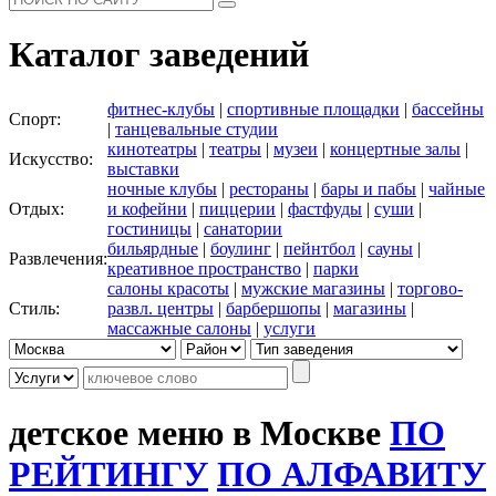
Каталог заведений
фитнес-клубы
|
спортивные площадки
|
бассейны
Спорт:
|
танцевальные студии
кинотеатры
|
театры
|
музеи
|
концертные залы
|
Искусство:
выставки
ночные клубы
|
рестораны
|
бары и пабы
|
чайные
Отдых:
и кофейни
|
пиццерии
|
фастфуды
|
суши
|
гостиницы
|
санатории
бильярдные
|
боулинг
|
пейнтбол
|
сауны
|
Развлечения:
креативное пространство
|
парки
салоны красоты
|
мужские магазины
|
торгово-
Стиль:
развл. центры
|
барбершопы
|
магазины
|
массажные салоны
|
услуги
детское меню в Москве
ПО
РЕЙТИНГУ
ПО АЛФАВИТУ