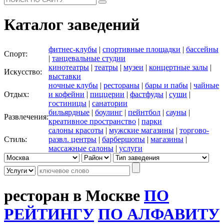
Каталог заведений
фитнес-клубы
|
спортивные площадки
|
бассейны
Спорт:
|
танцевальные студии
кинотеатры
|
театры
|
музеи
|
концертные залы
|
Искусство:
выставки
ночные клубы
|
рестораны
|
бары и пабы
|
чайные
Отдых:
и кофейни
|
пиццерии
|
фастфуды
|
суши
|
гостиницы
|
санатории
бильярдные
|
боулинг
|
пейнтбол
|
сауны
|
Развлечения:
креативное пространство
|
парки
салоны красоты
|
мужские магазины
|
торгово-
Стиль:
развл. центры
|
барбершопы
|
магазины
|
массажные салоны
|
услуги
ресторан в Москве
ПО
РЕЙТИНГУ
ПО АЛФАВИТУ