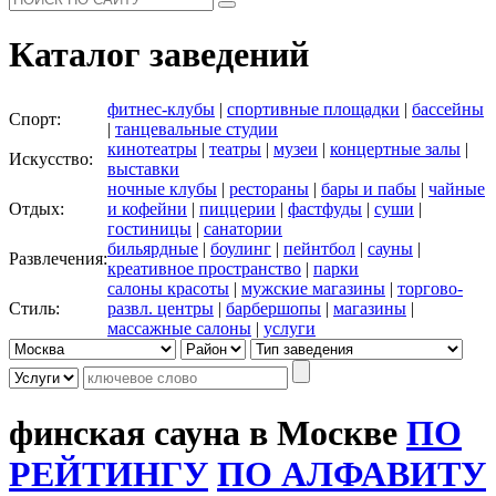
Каталог заведений
фитнес-клубы
|
спортивные площадки
|
бассейны
Спорт:
|
танцевальные студии
кинотеатры
|
театры
|
музеи
|
концертные залы
|
Искусство:
выставки
ночные клубы
|
рестораны
|
бары и пабы
|
чайные
Отдых:
и кофейни
|
пиццерии
|
фастфуды
|
суши
|
гостиницы
|
санатории
бильярдные
|
боулинг
|
пейнтбол
|
сауны
|
Развлечения:
креативное пространство
|
парки
салоны красоты
|
мужские магазины
|
торгово-
Стиль:
развл. центры
|
барбершопы
|
магазины
|
массажные салоны
|
услуги
финская сауна в Москве
ПО
РЕЙТИНГУ
ПО АЛФАВИТУ