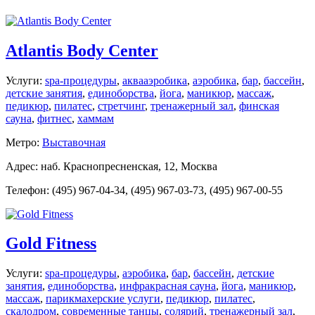
Atlantis Body Center
Услуги:
spa-процедуры
,
аквааэробика
,
аэробика
,
бар
,
бассейн
,
детские занятия
,
единоборства
,
йога
,
маникюр
,
массаж
,
педикюр
,
пилатес
,
стретчинг
,
тренажерный зал
,
финская
сауна
,
фитнес
,
хаммам
Метро:
Выставочная
Адрес: наб. Краснопресненская, 12, Москва
Телефон: (495) 967-04-34, (495) 967-03-73, (495) 967-00-55
Gold Fitness
Услуги:
spa-процедуры
,
аэробика
,
бар
,
бассейн
,
детские
занятия
,
единоборства
,
инфракрасная сауна
,
йога
,
маникюр
,
массаж
,
парикмахерские услуги
,
педикюр
,
пилатес
,
скалодром
,
современные танцы
,
солярий
,
тренажерный зал
,