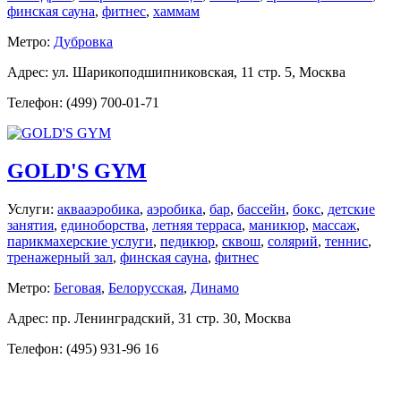
финская сауна
,
фитнес
,
хаммам
Метро:
Дубровка
Адрес: ул. Шарикоподшипниковская, 11 стр. 5, Москва
Телефон: (499) 700-01-71
GOLD'S GYM
Услуги:
аквааэробика
,
аэробика
,
бар
,
бассейн
,
бокс
,
детские
занятия
,
единоборства
,
летняя терраса
,
маникюр
,
массаж
,
парикмахерские услуги
,
педикюр
,
сквош
,
солярий
,
теннис
,
тренажерный зал
,
финская сауна
,
фитнес
Метро:
Беговая
,
Белорусская
,
Динамо
Адрес: пр. Ленинградский, 31 стр. 30, Москва
Телефон: (495) 931-96 16