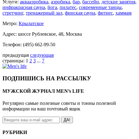
Услуги:
аквааэробика
,
аэробика
,
бар
,
бассейн
,
детские занятия
,
инфракрасная сауна
,
йога
,
пилатес
,
современные танцы
,
стретчинг
,
тренажерный зал
,
финская сауна
,
фитнес
,
хаммам
Метро:
Крылатское
Адрес: шоссе Рублевское, 48, Москва
Телефон: (495) 662-99-50
предыдущая
следующая
страницы:
1
2
3
...
7
ПОДПИШИСЬ НА РАССЫЛКУ
МУЖСКОЙ ЖУРНАЛ MEN’s LIFE
Регулярно самые полезные советы и тонны полезной
информации на ваш почтовый ящик
ДА!
РУБРИКИ