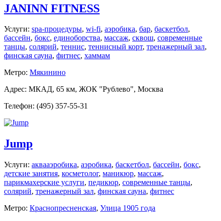
JANINN FITNESS
Услуги:
spa-процедуры
,
wi-fi
,
аэробика
,
бар
,
баскетбол
,
бассейн
,
бокс
,
единоборства
,
массаж
,
сквош
,
современные
танцы
,
солярий
,
теннис
,
теннисный корт
,
тренажерный зал
,
финская сауна
,
фитнес
,
хаммам
Метро:
Мякинино
Адрес: МКАД, 65 км, ЖОК "Рублево", Москва
Телефон: (495) 357-55-31
Jump
Услуги:
аквааэробика
,
аэробика
,
баскетбол
,
бассейн
,
бокс
,
детские занятия
,
косметолог
,
маникюр
,
массаж
,
парикмахерские услуги
,
педикюр
,
современные танцы
,
солярий
,
тренажерный зал
,
финская сауна
,
фитнес
Метро:
Краснопресненская
,
Улица 1905 года