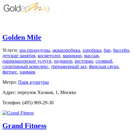
Golden Mile
Услуги:
spa-процедуры
,
аквааэробика
,
аэробика
,
бар
,
бассейн
,
детские занятия
,
косметолог
,
маникюр
,
массаж
,
парикмахерские услуги
,
педикюр
,
ресторан
,
солярий
,
спортивный комплекс
,
тренажерный зал
,
финская сауна
,
фитнес
,
хаммам
Метро:
Парк культуры
Адрес: переулок Хилков, 1, Москва
Телефон: (495) 969-29-30
Grand Fitness