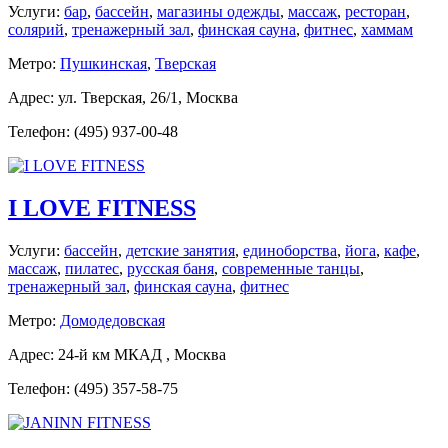
Услуги:
бар
,
бассейн
,
магазины одежды
,
массаж
,
ресторан
,
солярий
,
тренажерный зал
,
финская сауна
,
фитнес
,
хаммам
Метро:
Пушкинская
,
Тверская
Адрес: ул. Тверская, 26/1, Москва
Телефон: (495) 937-00-48
I LOVE FITNESS
Услуги:
бассейн
,
детские занятия
,
единоборства
,
йога
,
кафе
,
массаж
,
пилатес
,
русская баня
,
современные танцы
,
тренажерный зал
,
финская сауна
,
фитнес
Метро:
Домодедовская
Адрес: 24-й км МКАД , Москва
Телефон: (495) 357-58-75