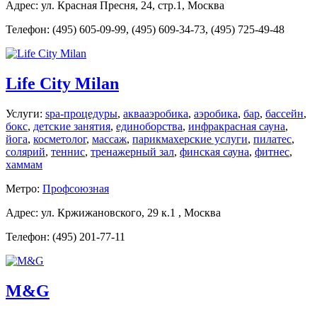
Адрес: ул. Красная Пресня, 24, стр.1, Москва
Телефон: (495) 605-09-99, (495) 609-34-73, (495) 725-49-48
Life City Milan
Услуги:
spa-процедуры
,
аквааэробика
,
аэробика
,
бар
,
бассейн
,
бокс
,
детские занятия
,
единоборства
,
инфракрасная сауна
,
йога
,
косметолог
,
массаж
,
парикмахерские услуги
,
пилатес
,
солярий
,
теннис
,
тренажерный зал
,
финская сауна
,
фитнес
,
хаммам
Метро:
Профсоюзная
Адрес: ул. Кржижановского, 29 к.1 , Москва
Телефон: (495) 201-77-11
M&G