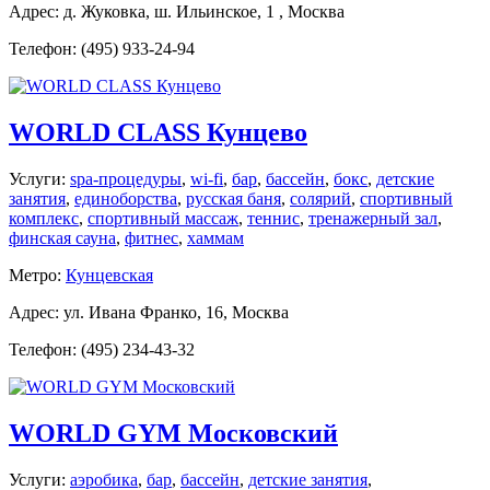
Адрес: д. Жуковка, ш. Ильинское, 1 , Москва
Телефон: (495) 933-24-94
WORLD CLASS Кунцево
Услуги:
spa-процедуры
,
wi-fi
,
бар
,
бассейн
,
бокс
,
детские
занятия
,
единоборства
,
русская баня
,
солярий
,
спортивный
комплекс
,
спортивный массаж
,
теннис
,
тренажерный зал
,
финская сауна
,
фитнес
,
хаммам
Метро:
Кунцевская
Адрес: ул. Ивана Франко, 16, Москва
Телефон: (495) 234-43-32
WORLD GYM Московский
Услуги:
аэробика
,
бар
,
бассейн
,
детские занятия
,