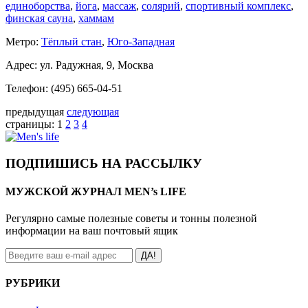
единоборства
,
йога
,
массаж
,
солярий
,
спортивный комплекс
,
финская сауна
,
хаммам
Метро:
Тёплый стан
,
Юго-Западная
Адрес: ул. Радужная, 9, Москва
Телефон: (495) 665-04-51
предыдущая
следующая
страницы:
1
2
3
4
ПОДПИШИСЬ НА РАССЫЛКУ
МУЖСКОЙ ЖУРНАЛ MEN’s LIFE
Регулярно самые полезные советы и тонны полезной
информации на ваш почтовый ящик
ДА!
РУБРИКИ