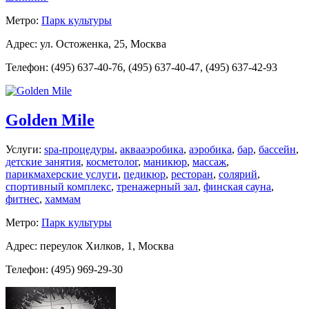
Метро:
Парк культуры
Адрес: ул. Остоженка, 25, Москва
Телефон: (495) 637-40-76, (495) 637-40-47, (495) 637-42-93
Golden Mile
Услуги:
spa-процедуры
,
аквааэробика
,
аэробика
,
бар
,
бассейн
,
детские занятия
,
косметолог
,
маникюр
,
массаж
,
парикмахерские услуги
,
педикюр
,
ресторан
,
солярий
,
спортивный комплекс
,
тренажерный зал
,
финская сауна
,
фитнес
,
хаммам
Метро:
Парк культуры
Адрес: переулок Хилков, 1, Москва
Телефон: (495) 969-29-30