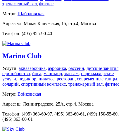
тренажерный зал
,
фитнес
Метро:
Шаболовская
Адрес: ул. Малая Калужская, 15, стр.4, Москва
Телефон: (495) 955-90-40
Marina Club
Услуги:
аквааэробика
,
аэробика
,
бассейн
,
детские занятия
,
единоборства
,
йога
,
маникюр
,
массаж
,
парикмахерские
услуги
,
педикюр
,
пилатес
,
ресторан
,
современные танцы
,
солярий
,
спортивный комплекс
,
тренажерный зал
,
фитнес
Метро:
Войковская
Адрес: ш. Ленинградское, 25А, стр.4, Москва
Телефон: (495) 363-60-97, (495) 363-60-61, (499) 150-55-60,
(495) 363-60-61