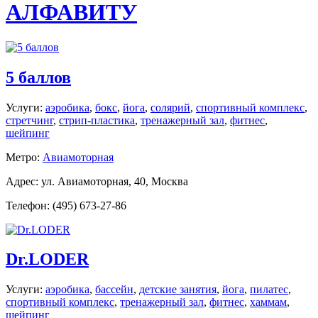
АЛФАВИТУ
5 баллов
Услуги:
аэробика
,
бокс
,
йога
,
солярий
,
спортивный комплекс
,
стретчинг
,
стрип-пластика
,
тренажерный зал
,
фитнес
,
шейпинг
Метро:
Авиамоторная
Адрес: ул. Авиамоторная, 40, Москва
Телефон: (495) 673-27-86
Dr.LODER
Услуги:
аэробика
,
бассейн
,
детские занятия
,
йога
,
пилатес
,
спортивный комплекс
,
тренажерный зал
,
фитнес
,
хаммам
,
шейпинг