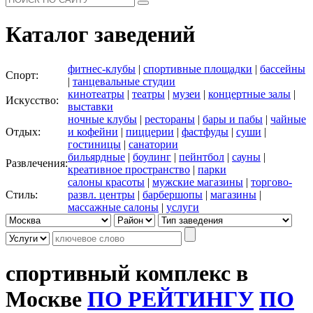
Каталог заведений
фитнес-клубы
|
спортивные площадки
|
бассейны
Спорт:
|
танцевальные студии
кинотеатры
|
театры
|
музеи
|
концертные залы
|
Искусство:
выставки
ночные клубы
|
рестораны
|
бары и пабы
|
чайные
Отдых:
и кофейни
|
пиццерии
|
фастфуды
|
суши
|
гостиницы
|
санатории
бильярдные
|
боулинг
|
пейнтбол
|
сауны
|
Развлечения:
креативное пространство
|
парки
салоны красоты
|
мужские магазины
|
торгово-
Стиль:
развл. центры
|
барбершопы
|
магазины
|
массажные салоны
|
услуги
спортивный комплекс в
Москве
ПО РЕЙТИНГУ
ПО