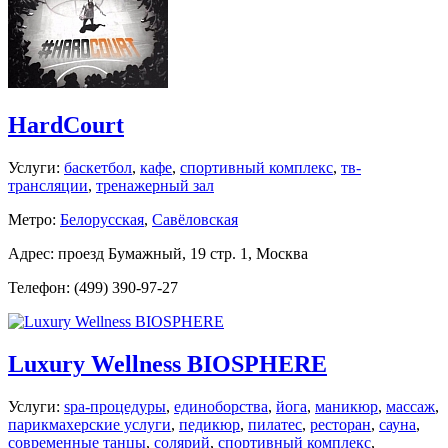
HardCourt
Услуги:
баскетбол
,
кафе
,
спортивный комплекс
,
тв-
трансляции
,
тренажерный зал
Метро:
Белорусская
,
Савёловская
Адрес: проезд Бумажный, 19 стр. 1, Москва
Телефон: (499) 390-97-27
Luxury Wellness BIOSPHERE
Услуги:
spa-процедуры
,
единоборства
,
йога
,
маникюр
,
массаж
,
парикмахерские услуги
,
педикюр
,
пилатес
,
ресторан
,
сауна
,
современные танцы
,
солярий
,
спортивный комплекс
,