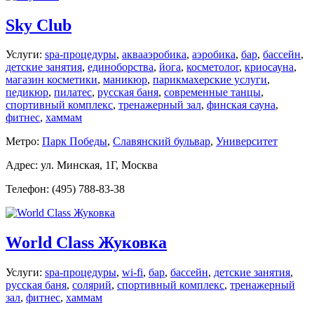
Sky Club
Услуги:
spa-процедуры
,
аквааэробика
,
аэробика
,
бар
,
бассейн
,
детские занятия
,
единоборства
,
йога
,
косметолог
,
криосауна
,
магазин косметики
,
маникюр
,
парикмахерские услуги
,
педикюр
,
пилатес
,
русская баня
,
современные танцы
,
спортивный комплекс
,
тренажерный зал
,
финская сауна
,
фитнес
,
хаммам
Метро:
Парк Победы
,
Славянский бульвар
,
Университет
Адрес: ул. Минская, 1Г, Москва
Телефон: (495) 788-83-38
World Class Жуковка
Услуги:
spa-процедуры
,
wi-fi
,
бар
,
бассейн
,
детские занятия
,
русская баня
,
солярий
,
спортивный комплекс
,
тренажерный
зал
,
фитнес
,
хаммам