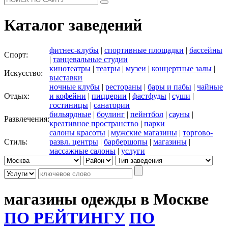
Каталог заведений
фитнес-клубы
|
спортивные площадки
|
бассейны
Спорт:
|
танцевальные студии
кинотеатры
|
театры
|
музеи
|
концертные залы
|
Искусство:
выставки
ночные клубы
|
рестораны
|
бары и пабы
|
чайные
Отдых:
и кофейни
|
пиццерии
|
фастфуды
|
суши
|
гостиницы
|
санатории
бильярдные
|
боулинг
|
пейнтбол
|
сауны
|
Развлечения:
креативное пространство
|
парки
салоны красоты
|
мужские магазины
|
торгово-
Стиль:
развл. центры
|
барбершопы
|
магазины
|
массажные салоны
|
услуги
магазины одежды в Москве
ПО РЕЙТИНГУ
ПО