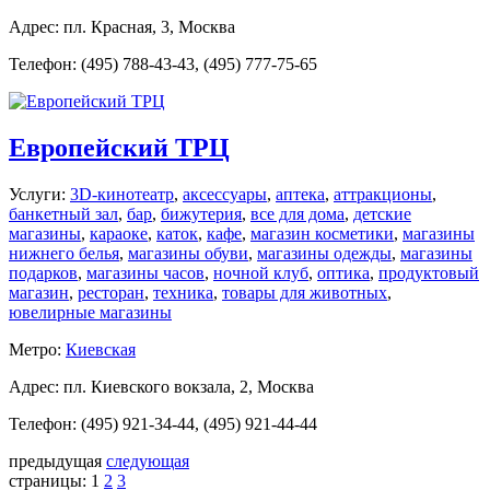
Адрес: пл. Красная, 3, Москва
Телефон: (495) 788-43-43, (495) 777-75-65
Европейский ТРЦ
Услуги:
3D-кинотеатр
,
аксессуары
,
аптека
,
аттракционы
,
банкетный зал
,
бар
,
бижутерия
,
все для дома
,
детские
магазины
,
караоке
,
каток
,
кафе
,
магазин косметики
,
магазины
нижнего белья
,
магазины обуви
,
магазины одежды
,
магазины
подарков
,
магазины часов
,
ночной клуб
,
оптика
,
продуктовый
магазин
,
ресторан
,
техника
,
товары для животных
,
ювелирные магазины
Метро:
Киевская
Адрес: пл. Киевского вокзала, 2, Москва
Телефон: (495) 921-34-44, (495) 921-44-44
предыдущая
следующая
страницы:
1
2
3