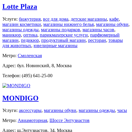
Lotte Plaza
Услуги:
бижутерия
,
все для дома
,
детские магазины
,
кафе
,
магазин косметики
,
магазины нижнего белья
,
магазины обуви
,
магазины одежды
,
магазины подарков
,
магазины часов
,
маникюр
,
оптика
,
парикмахерские услуги
,
парфюмерный
магазин
,
педикюр
,
продуктовый магазин
,
ресторан
,
товары
для животных
,
ювелирные магазины
Метро:
Смоленская
Адрес: бул. Новинский, 8, Москва
Телефон: (495) 641-25-00
MONDIGO
Услуги:
аксессуары
,
магазины обуви
,
магазины одежды
,
часы
Метро:
Авиамоторная
,
Шоссе Энтузиастов
Адрес: ш.Энтузиастов, 34, Москва