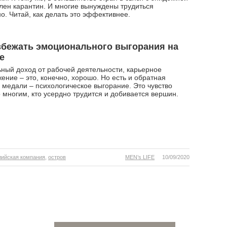
лен карантин. И многие вынуждены трудиться
о. Читай, как делать это эффективнее.
збежать эмоционального выгорания на
е
ный доход от рабочей деятельности, карьерное
ение – это, конечно, хорошо. Но есть и обратная
 медали – психологическое выгорание. Это чувство
 многим, кто усердно трудится и добивается вершин.
лийская компания
,
остров
MEN’s LIFE
10/09/2020