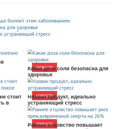
ним весом чаще
соли безопасна для
м заболеванием
укт, идеально
й стресс
ов
Какая доза соли безопасна для
НОВОСТИ
здоровья
не стоит
Назван продукт, идеально
НОВОСТИ
ть в
устраняющий стресс
Раннее отцовство повышает
НОВОСТИ