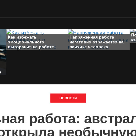
П
Как избежать
Напряженная работа
кт
эмоционального
негативно отражается на
выгорания на работе
психике человека
а
НОВОСТИ
ная работа: австра
 открыла необычную