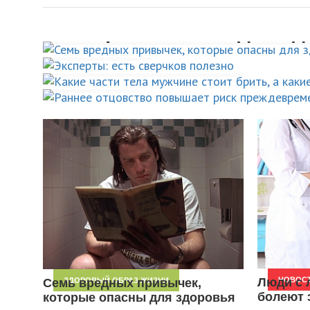
Семь вредных привыче
Какие части тела мужчи
Эксперты: есть сверчко
Раннее отцовство пов
которые опасны для зд
стоит брить, а какие –
полезно
риск преждевременной
оставить в покое
ЗДОРОВЫЙ ОБРАЗ ЖИЗНИ
на 26%
НОВОСТИ
УХОД ЗА СОБОЙ
НОВОСТИ
Люди с 
НОВОС
Семь вредных привычек,
ЗДОРОВЫЙ ОБРАЗ ЖИЗНИ
болеют 
которые опасны для здоровья