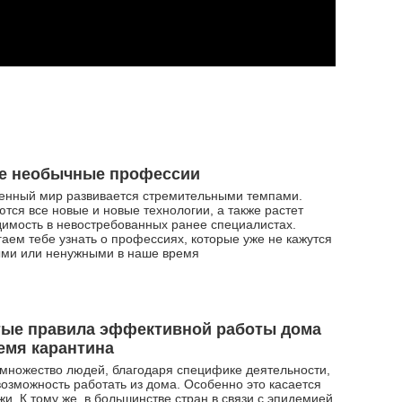
е необычные профессии
енный мир развивается стремительными темпами.
тся все новые и новые технологии, а также растет
имость в невостребованных ранее специалистах.
аем тебе узнать о профессиях, которые уже не кажутся
ми или ненужными в наше время
тые правила эффективной работы дома
емя карантина
множество людей, благодаря специфике деятельности,
озможность работать из дома. Особенно это касается
и. К тому же, в большинстве стран в связи с эпидемией