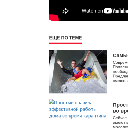
ЕЩЕ ПО ТЕМЕ
Самы
Соврем
Появляю
необход
Предлаг
смешны
Прос
во вр
Сейчас 
имеют в
молодеж