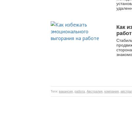
установ
удаленн
Как и
работ
Стабиль
продвиж
сторона
знакомо
Теги:
вакансия
,
работа
,
Австралия
,
компания
,
австра