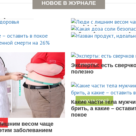
к,
Люди с лиш
не
НОВОЕ В ЖУРНАЛЕ
в
Какая доза 
ышает
оровья
болеют эти
Назван прод
здоровья
 смерти
устраняющи
НОВОСТИ
НОВОСТИ
НОВОСТИ
Эксперты: есть сверчк
НОВОСТИ
полезно
Какие части тела мужчи
УХОД ЗА СОБОЙ
брить, а какие – остави
покое
лишним весом чаще
ТИ
этим заболеванием